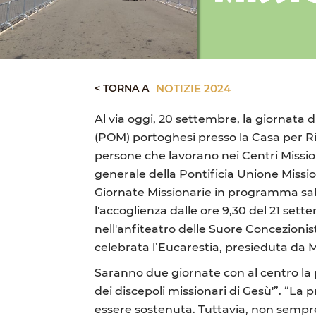
< TORNA A
NOTIZIE 2024
Al via oggi, 20 settembre, la giornata 
(POM) portoghesi presso la Casa per R
persone che lavorano nei Centri Missi
generale della Pontificia Unione Missio
Giornate Missionarie in programma sab
l'accoglienza dalle ore 9,30 del 21 set
nell'anfiteatro delle Suore Concezionis
celebrata l’Eucarestia, presieduta da 
Saranno due giornate con al centro la p
dei discepoli missionari di Gesù'”. “La 
essere sostenuta. Tuttavia, non semp