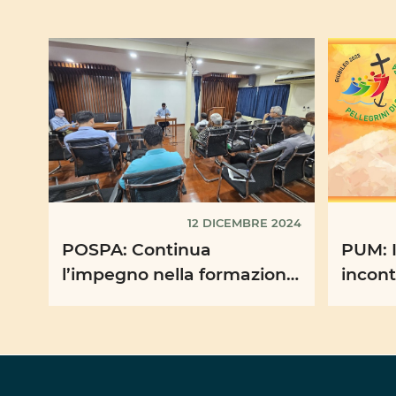
12 DICEMBRE 2024
POSPA: Continua
PUM: I
l’impegno nella formazione
incont
dei formatori dei seminari
dirett
dioces
Opere 