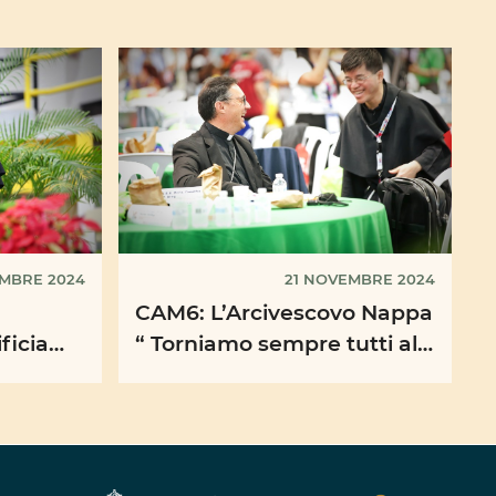
MBRE 2024
21 NOVEMBRE 2024
CAM6: L’Arcivescovo Nappa
ficia
“ Torniamo sempre tutti al
: “Sogno
"primo Annuncio", sorgente
 ...
viva di ogni opera ...