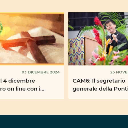
03 DICEMBRE 2024
25 NOVE
l 4 dicembre
CAM6: Il segretario
ro on line con i
generale della Ponti
ori nazionali e
Unione Missionaria
ani delle Pontificie
con il Papa un nuovo
...