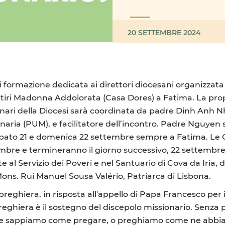
20 SETTEMBRE 2024
di formazione dedicata ai direttori diocesani organizzata
itiri Madonna Addolorata (Casa Dores) a Fatima. La prop
onari della Diocesi sarà coordinata da padre Dinh An
naria (PUM), e facilitatore dell’incontro. Padre Nguyen s
ato 21 e domenica 22 settembre sempre a Fatima. Le G
tembre e termineranno il giorno successivo, 22 settembre,
te al Servizio dei Poveri e nel Santuario di Cova da Iri
Mons. Rui Manuel Sousa Valério, Patriarca di Lisbona.
reghiera, in risposta all'appello di Papa Francesco per i
preghiera è il sostegno del discepolo missionario. Senza 
re sappiamo come pregare, o preghiamo come ne abbia