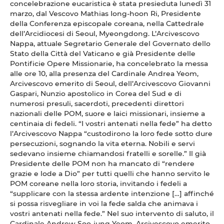
concelebrazione eucaristica è stata presieduta lunedì 31
marzo, dal Vescovo Mathias Iong-hoon Ri, Presidente
della Conferenza episcopale coreana, nella Cattedrale
dell’Arcidiocesi di Seoul, Myeongdong. L’Arcivescovo
Nappa, attuale Segretario Generale del Governato dello
Stato della Città del Vaticano e già Presidente delle
Pontificie Opere Missionarie, ha concelebrato la messa
alle ore 10, alla presenza del Cardinale Andrea Yeom,
Arcivescovo emerito di Seoul, dell’Arcivescovo Giovanni
Gaspari, Nunzio apostolico in Corea del Sud e di
numerosi presuli, sacerdoti, precedenti direttori
nazionali delle POM, suore e laici missionari, insieme a
centinaia di fedeli. “I vostri antenati nella fede” ha detto
l’Arcivescovo Nappa “custodirono la loro fede sotto dure
persecuzioni, sognando la vita eterna. Nobili e servi
sedevano insieme chiamandosi fratelli e sorelle.” Il già
Presidente delle POM non ha mancato di “rendere
grazie e lode a Dio” per tutti quelli che hanno servito le
POM coreane nella loro storia, invitando i fedeli a
“supplicare con la stessa ardente intenzione […] affinché
si possa risvegliare in voi la fede salda che animava i
vostri antenati nella fede.” Nel suo intervento di saluto, il
Cardinale Andrew Soo-jung Yeom, Arcivescovo emerito