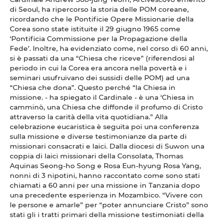
di Seoul, ha ripercorso la storia delle POM coreane,
ricordando che le Pontificie Opere Missionarie della
Corea sono state istituite il 29 giugno 1965 come
‘Pontificia Commissione per la Propagazione della
Fede’. Inoltre, ha evidenziato come, nel corso di 60 anni,
si è passati da una “Chiesa che riceve” (riferendosi al
periodo in cui la Corea era ancora nella povertà e i
seminari usufruivano dei sussidi delle POM) ad una
“Chiesa che dona”. Questo perché “la Chiesa in
missione. - ha spiegato il Cardinale - è una ‘Chiesa in
camminò, una Chiesa che diffonde il profumo di Cristo
attraverso la carità della vita quotidiana.” Alla
celebrazione eucaristica è seguita poi una conferenza
sulla missione e diverse testimonianze da parte di
missionari consacrati e laici. Dalla diocesi di Suwon una
coppia di laici missionari della Consolata, Thomas
Aquinas Seong-ho Song e Rosa Eun-hyung Rosa Yang,
nonni di 3 nipotini, hanno raccontato come sono stati
chiamati a 60 anni per una missione in Tanzania dopo
una precedente esperienza in Mozambico. “Vivere con
le persone e amarle” per “poter annunciare Cristo” sono
stati gli i tratti primari della missione testimoniati della