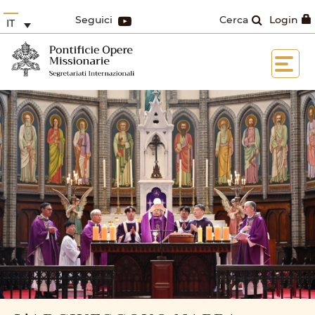
Seguici
Cerca
Login
IT