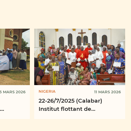
NIGERIA
5 MARS 2026
11 MARS 2026
22-26/7/2025 (Calabar)
Institut flottant de
ts
missiologie, province
se de
ecclésiastique de Calabar