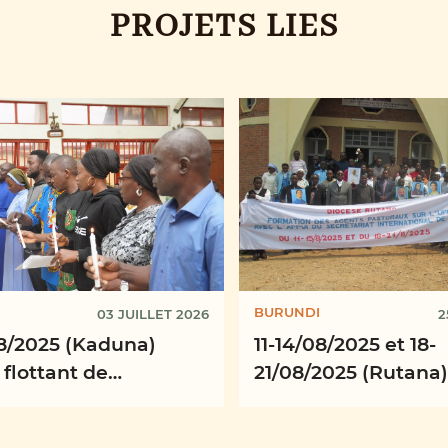
PROJETS LIES
BURUNDI
03 JUILLET 2026
2
/8/2025 (Kaduna)
11-14/08/2025 et 18-
 flottant de
21/08/2025 (Rutana)
ogie, province
Formation des agen
iastique de Kaduna
pastoraux du diocè