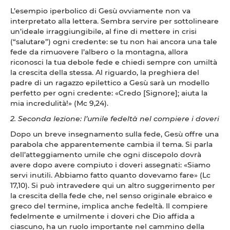
L’esempio iperbolico di Gesù ovviamente non va
interpretato alla lettera. Sembra servire per sottolineare
un’ideale irraggiungibile, al fine di mettere in crisi
(“salutare”) ogni credente: se tu non hai ancora una tale
fede da rimuovere l’albero o la montagna, allora
riconosci la tua debole fede e chiedi sempre con umiltà
la crescita della stessa. Al riguardo, la preghiera del
padre di un ragazzo epilettico a Gesù sarà un modello
perfetto per ogni credente: «Credo [Signore]; aiuta la
mia incredulità!» (Mc 9,24).
2. Seconda lezione: l’umile fedeltà nel compiere i doveri
Dopo un breve insegnamento sulla fede, Gesù offre una
parabola che apparentemente cambia il tema. Si parla
dell’atteggiamento umile che ogni discepolo dovrà
avere dopo avere compiuto i doveri assegnati: «Siamo
servi inutili. Abbiamo fatto quanto dovevamo fare» (Lc
17,10). Si può intravedere qui un altro suggerimento per
la crescita della fede che, nel senso originale ebraico e
greco del termine, implica anche fedeltà. Il compiere
fedelmente e umilmente i doveri che Dio affida a
ciascuno, ha un ruolo importante nel cammino della