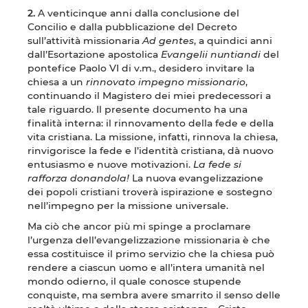
2.
A venticinque anni dalla conclusione del
Concilio e dalla pubblicazione del Decreto
sull’attività missionaria
Ad gentes
, a quindici anni
dall’Esortazione apostolica
Evangelii nuntiandi
del
pontefice Paolo VI di v.m., desidero invitare la
chiesa a un
rinnovato impegno missionario
,
continuando il Magistero dei miei predecessori a
tale riguardo. Il presente documento ha una
finalità interna: il rinnovamento della fede e della
vita cristiana. La missione, infatti, rinnova la chiesa,
rinvigorisce la fede e l’identità cristiana, dà nuovo
entusiasmo e nuove motivazioni.
La fede si
rafforza donandola!
La nuova evangelizzazione
dei popoli cristiani troverà ispirazione e sostegno
nell’impegno per la missione universale.
Ma ciò che ancor più mi spinge a proclamare
l’urgenza dell’evangelizzazione missionaria è che
essa costituisce il primo servizio che la chiesa può
rendere a ciascun uomo e all’intera umanità nel
mondo odierno, il quale conosce stupende
conquiste, ma sembra avere smarrito il senso delle