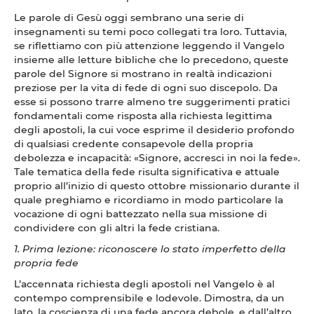
Le parole di Gesù oggi sembrano una serie di
insegnamenti su temi poco collegati tra loro. Tuttavia,
se riflettiamo con più attenzione leggendo il Vangelo
insieme alle letture bibliche che lo precedono, queste
parole del Signore si mostrano in realtà indicazioni
preziose per la vita di fede di ogni suo discepolo. Da
esse si possono trarre almeno tre suggerimenti pratici
fondamentali come risposta alla richiesta legittima
degli apostoli, la cui voce esprime il desiderio profondo
di qualsiasi credente consapevole della propria
debolezza e incapacità: «Signore, accresci in noi la fede».
Tale tematica della fede risulta significativa e attuale
proprio all’inizio di questo ottobre missionario durante il
quale preghiamo e ricordiamo in modo particolare la
vocazione di ogni battezzato nella sua missione di
condividere con gli altri la fede cristiana.
1. Prima lezione: riconoscere lo stato imperfetto della
propria fede
L’accennata richiesta degli apostoli nel Vangelo è al
contempo comprensibile e lodevole. Dimostra, da un
lato, la coscienza di una fede ancora debole, e dall’altro,