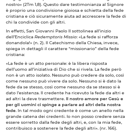
nostro» (2Tm 1,8). Questo dare testimonianza al Signore
è proprio una condivisione gioiosa e schietta della fede
cristiana e ciò sicuramente aiuta ad accrescere la fede di
chi la condivide con gli altri.
In effetti, San Giovanni Paolo II sottolinea all’inizio
dell’Enciclica
Redemptoris Missio
: «La fede si rafforza
donandola!» (n. 2). Il Catechismo della Chiesa, invece,
spiega in dettagli il carattere “missionario” della fede
cristiana:
«La fede è un atto personale: è la libera risposta
dell’uomo all’iniziativa di Dio che si rivela. La fede però
non è un atto isolato. Nessuno può credere da solo, così
come nessuno può vivere da solo. Nessuno si è dato la
fede da se stesso, così come nessuno da se stesso si è
dato l’esistenza. Il credente ha ricevuto la fede da altri e
ad altri la deve trasmettere.
Il nostro amore per Gesù e
per gli uomini ci spinge a parlare ad altri della nostra
fede
. In tal modo ogni credente è come un anello nella
grande catena dei credenti. Io non posso credere senza
essere sorretto dalla fede degli altri, e, con la mia fede,
contribuisco a sostenere la fede degli altri». (nr. 166).