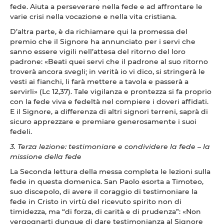
fede. Aiuta a perseverare nella fede e ad affrontare le
varie crisi nella vocazione e nella vita cristiana.
D’altra parte, è da richiamare qui la promessa del
premio che il Signore ha annunciato per i servi che
sanno essere vigili nell’attesa del ritorno del loro
padrone: «Beati quei servi che il padrone al suo ritorno
troverà ancora svegli; in verità io vi dico, si stringerà le
vesti ai fianchi, li farà mettere a tavola e passerà a
servirli» (Lc 12,37). Tale vigilanza e prontezza si fa proprio
con la fede viva e fedeltà nel compiere i doveri affidati.
E il Signore, a differenza di altri signori terreni, saprà di
sicuro apprezzare e premiare generosamente i suoi
fedeli.
3. Terza lezione: testimoniare e condividere la fede – la
missione della fede
La Seconda lettura della messa completa le lezioni sulla
fede in questa domenica. San Paolo esorta a Timoteo,
suo discepolo, di avere il coraggio di testimoniare la
fede in Cristo in virtù del ricevuto spirito non di
timidezza, ma “di forza, di carità e di prudenza”: «Non
vergognarti dunque di dare testimonianza al Signore