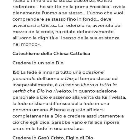
realtà ultime e della stessa esistenza. «Cristo
redentore - ho scritto nella prima Enciclica - rivela
pienamente l’uomo a se stesso... L’uomo che vuol
comprendere se stesso fino in fondo... deve
avvicinarsi a Cristo... La redenzione, avvenuta per
mezzo della croce, ha ridato definitivamente
all’uomo la dignità e il senso della sua esistenza
nel mondo».
Catechismo della Chiesa Cattolica
Credere in un solo Dio
150
La fede è innanzi tutto una
adesione
personale
dell'uomo
a Dio
; al tempo stesso ed
inseparabilmente, è
l'assenso libero a tutta la
verità che Dio ha rivelato
. In quanto adesione
personale a Dio e assenso alla verità da lui rivelata,
la fede cristiana differisce dalla fede in una
persona umana. È bene e giusto affidarsi
completamente a Dio e credere assolutamente a
ciò che egli dice. Sarebbe vano e fallace riporre
una simile fede in una creatura.
Credere in Gesù Cristo, Figlio di Dio