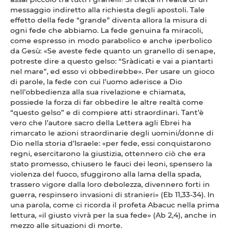
messaggio indiretto alla richiesta degli apostoli. Tale
effetto della fede “grande” diventa allora la misura di
ogni fede che abbiamo. La fede genuina fa miracoli,
come espresso in modo parabolico e anche iperbolico
da Gesù: «Se aveste fede quanto un granello di senape,
potreste dire a questo gelso: “Sràdicati e vai a piantarti
nel mare”, ed esso vi obbedirebbe». Per usare un gioco
di parole, la fede con cui l’uomo aderisce a Dio
nell’obbedienza alla sua rivelazione e chiamata,
possiede la forza di far obbedire le altre realtà come
“questo gelso” e di compiere atti straordinari. Tant’è
vero che l’autore sacro della Lettera agli Ebrei ha
rimarcato le azioni straordinarie degli uomini/donne di
Dio nella storia d’Israele: «per fede, essi conquistarono
regni, esercitarono la giustizia, ottennero ciò che era
stato promesso, chiusero le fauci dei leoni, spensero la
violenza del fuoco, sfuggirono alla lama della spada,
trassero vigore dalla loro debolezza, divennero forti in
guerra, respinsero invasioni di stranieri» (Eb 11,33-34). In
una parola, come ci ricorda il profeta Abacuc nella prima
lettura, «il giusto vivrà per la sua fede» (Ab 2,4), anche in
mezzo alle situazioni di morte.