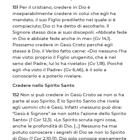
151
Per il cristiano, credere in Dio è
inseparabilmente credere in colui che egli ha
mandato, il suo Figlio prediletto nel quale si è
compiaciuto;
Dio ci ha detto di ascoltarlo. Il
Signore stesso dice ai suoi discepoli: «Abbiate fede
in Dio e abbiate fede anche in me» (
Gv
14,1).
Possiamo credere in Gesù Cristo perché egli
stesso è Dio, il Verbo fatto carne: «Dio nessuno l'ha
mai visto: proprio il Figlio unigenito, che è nel
seno del Padre, lui lo ha rivelato» (
Gv
1,18). Poiché
egli «ha visto il Padre» (
Gv
6,46), è il solo a
conoscerlo e a poterlo rivelare.
Credere nello Spirito Santo
152
Non si può credere in Gesù Cristo se non si ha
parte al suo Spirito. È lo Spirito Santo che rivela
agli uomini chi è Gesù. Infatti «nessuno può dire:
"Gesù è Signore" se non sotto l'azione dello Spirito
Santo» (
1 Cor
12,3). «Lo Spirito scruta ogni cosa,
anche le profondità di Dio. [...] Nessuno ha mai
potuto conoscere i segreti di Dio se non lo Spirito
di Dio» (
1 Cor
2,10-11). Dio solo conosce pienamente