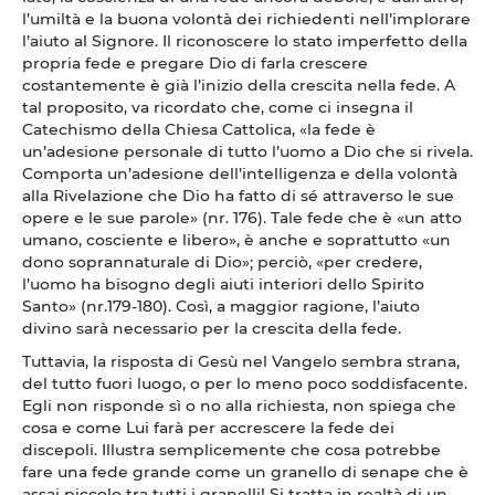
l’umiltà e la buona volontà dei richiedenti nell’implorare
l’aiuto al Signore. Il riconoscere lo stato imperfetto della
propria fede e pregare Dio di farla crescere
costantemente è già l’inizio della crescita nella fede. A
tal proposito, va ricordato che, come ci insegna il
Catechismo della Chiesa Cattolica, «la fede è
un’adesione personale di tutto l’uomo a Dio che si rivela.
Comporta un’adesione dell’intelligenza e della volontà
alla Rivelazione che Dio ha fatto di sé attraverso le sue
opere e le sue parole» (nr. 176). Tale fede che è «un atto
umano, cosciente e libero», è anche e soprattutto «un
dono soprannaturale di Dio»; perciò, «per credere,
l’uomo ha bisogno degli aiuti interiori dello Spirito
Santo» (nr.179-180). Così, a maggior ragione, l’aiuto
divino sarà necessario per la crescita della fede.
Tuttavia, la risposta di Gesù nel Vangelo sembra strana,
del tutto fuori luogo, o per lo meno poco soddisfacente.
Egli non risponde sì o no alla richiesta, non spiega che
cosa e come Lui farà per accrescere la fede dei
discepoli. Illustra semplicemente che cosa potrebbe
fare una fede grande come un granello di senape che è
assai piccolo tra tutti i granelli! Si tratta in realtà di un