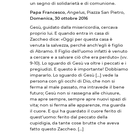
un segno di solidarietà e di comunione.
Papa Francesco
,
Angelus
, Piazza San Pietro,
Domenica, 30 ottobre 2016
Gesù, guidato dalla misericordia, cercava
proprio lui. E quando entra in casa di
Zaccheo dice: «Oggi per questa casa è
venuta la salvezza, perché anch’egli è figlio
di Abramo. Il Figlio dell’uomo infatti è venuto
a cercare e a salvare ciò che era perduto» (vv.
9-10). Lo sguardo di Gesù va oltre i peccati e i
pregiudizi. E questo è importante! Dobbiamo
impararlo. Lo sguardo di Gesù […] vede la
persona con gli occhi di Dio, che non si
ferma al male passato, ma intravede il bene
futuro; Gesù non si rassegna alle chiusure,
ma apre sempre, sempre apre nuovi spazi di
vita; non si ferma alle apparenze, ma guarda
il cuore. E qui ha guardato il cuore ferito di
quest’uomo: ferito dal peccato della
cupidigia, da tante cose brutte che aveva
fatto questo Zaccheo. […]