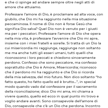
e che ci spinge ad andare sempre oltre negli atti di
amore che attuiamo.
Professare l’amore di Dio, è proclamare ad alta voce, con
giubilo, che Dio mi ha raggiunto nella mia situazione
peccaminosa. Il nome di Dio non è forse Gesù che
significa Dio salva? Quel Dio non è venuto per i giusti
ma per i peccatori. Professare l’amore di Dio che opera
nella mia vita, è professare l’avvenire che Dio mi apre,
insieme con i miei fratelli e sorelle. Si tratta di un Dio la
cui misericordia mi raggiunge, raggiunge non soltanto
me ma anche tutti gli esseri umani, tutti quelli che
riconoscono i loro peccati e chiedono sinceramente
perdono. Confesso che sono peccatore, ma confesso
soprattutto che Dio è Amore, Misericordia; riconosco
che il perdono mi ha raggiunto e che Dio si ricorda
della mia salvezza, del mio futuro. Non dico soltanto “ho
fatto questo, ho fatto quello ed è brutto…”, in special
modo quando vado dal confessore per il sacramento
della riconciliazione; dico: Dio mi ama, mi chiama a
vivere questo, quello ed ecco in qual punto mi trovo e
voglio andare avanti. Sono consapevole dell’amore di
Dio, consapevole che c’è un Dio che perdona. Incontro