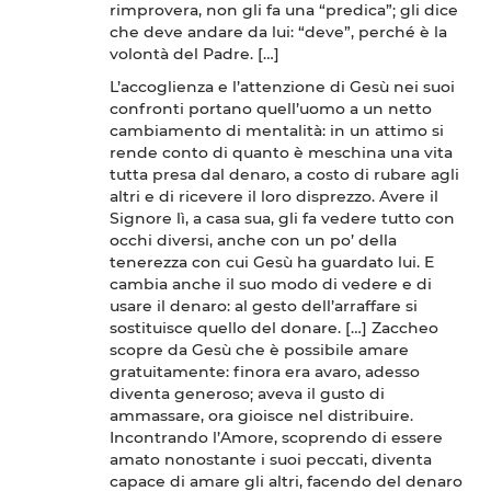
rimprovera, non gli fa una “predica”; gli dice
che deve andare da lui: “deve”, perché è la
volontà del Padre. […]
L’accoglienza e l’attenzione di Gesù nei suoi
confronti portano quell’uomo a un netto
cambiamento di mentalità: in un attimo si
rende conto di quanto è meschina una vita
tutta presa dal denaro, a costo di rubare agli
altri e di ricevere il loro disprezzo. Avere il
Signore lì, a casa sua, gli fa vedere tutto con
occhi diversi, anche con un po’ della
tenerezza con cui Gesù ha guardato lui. E
cambia anche il suo modo di vedere e di
usare il denaro: al gesto dell’arraffare si
sostituisce quello del donare. […] Zaccheo
scopre da Gesù che è possibile amare
gratuitamente: finora era avaro, adesso
diventa generoso; aveva il gusto di
ammassare, ora gioisce nel distribuire.
Incontrando l’Amore, scoprendo di essere
amato nonostante i suoi peccati, diventa
capace di amare gli altri, facendo del denaro