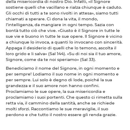
della misericordia di nostro Dio. Infatti, «il Signore
sostiene quelli che vacillano e rialza chiunque è caduto.
Gli occhi di tutti a te sono rivolti in attesa», siamo tutti
chiamati a sperare. Ci dona la vita, il mondo,
l’intelligenza, da mangiare in ogni tempo. Sazia con
bontà tutto ciò che vive. «Giusto è il Signore in tutte le
sue vie e buono in tutte le sue opere. Il Signore è vicino
a chiunque lo invoca, a quanti lo invocano con sincerità.
Appaga il desiderio di quelli che lo temono, ascolta il
loro grido e li salva» (Sal 144). «Su di noi sia il tuo amore,
Signore, come da te noi speriamo» (Sal 33).
Benediciamo il nome del Signore, in ogni momento e
per sempre! Lodiamo il suo nome in ogni momento e
per sempre. Lui solo è degno di lode, poiché la sua
grandezza e il suo amore non hanno confini.
Proclamiamo le sue opere, la sua misericordia e
proclamiamo i suoi portenti. Che questo ci rimetta sulla
retta via, il cammino della santità, anche se richiede
molti sforzi. Raccontiamo le sue meraviglie, il suo
perdono e che tutto il nostro essere gli renda grazie.