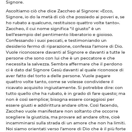
Signore.
Ascoltiamo ciò che dice Zaccheo al Signore: «Ecco,
Signore, io do la metà di ciò che possiedo ai poveri e, se
ho rubato a qualcuno, restituisco quattro volte tanto».
Zaccheo, il cui nome significa “il giusto” è un
bell’esempio del pentimento liberatorio e gioioso.
Confessando i suoi peccati, e testimoniando un
desiderio fermo di riparazione, confessa l’amore di Dio.
Vuole riconoscere davanti al Signore e davanti a tutte le
persone che sono con lui che è un peccatore e che
necessita la salvezza. Sembra affermare che il perdono
ci è dato dal Signore Gesù davanti al quale riconosce di
aver fatto del torto a delle persone. Vuole pagare
quattro volte tanto, come se volesse condividere il
ricavato acquisito ingiustamente. Si potrebbe dire: con
tutto quello che ha rubato, è in grado di fare questo; ma
non è così semplice; bisogna essere coraggiosi per
essere giusti e addirittura andare oltre. Così facendo,
Zaccheo vuole manifestare non soltanto che occorre
scegliere la giustizia, ma provare ad andare oltre, cioè
incamminarsi sulla strada di un amore che non ha limiti.
Noi siamo orientati verso l’amore di Dio che è il più forte