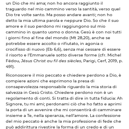
un Dio che mi ama; non ho ancora raggiunto il
traguardo nel mio cammino verso la santità, verso quel
Dio tre volte santo. Ma posso andare avanti; non ho
detto la mia ultima parola e neppure Dio. So che il suo
amore e il suo perdono mi raggiungono sul mio
cammino in quanto uomo o donna. Gesù è con noi tutti
i giorni fino al fine del mondo (Mt 28,20), anche se
potrebbe essere accolto o rifiutato, in agonia o
crocifisso di nuovo (Eb 6,6), senza mai cessare di essere
il risorto e l’Emmanuele sotto diverse forme (cfr. Michel
Fédou,
Jésus Christ au fil des siècles
, Parigi, Cerf, 2019, p.
491).
Riconoscere il mio peccato e chiedere perdono a Dio, è
compiere azioni che esprimono la presa di
consapevolezza responsabile riguardo la mia storia di
salvezza in Gesù Cristo. Chiedere perdono non è un
regolamento di conti. Si tratta di dire in tutta fiducia: Ah
Signore, tu mi ami; perdonami ciò che ho fatto e aprimi
la porta di un avvenire che mi consentirà di camminare
insieme a Te, nella speranza, nell’amore. La confessione
del mio peccato è anche la mia professione di fede che
può addirittura rivestire la forma di un credo e di un