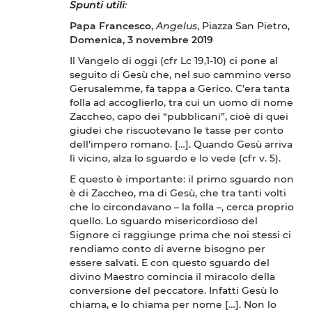
Spunti utili
:
Papa Francesco
,
Angelus
, Piazza San Pietro,
Domenica, 3 novembre 2019
Il Vangelo di oggi (cfr Lc 19,1-10) ci pone al
seguito di Gesù che, nel suo cammino verso
Gerusalemme, fa tappa a Gerico. C’era tanta
folla ad accoglierlo, tra cui un uomo di nome
Zaccheo, capo dei “pubblicani”, cioè di quei
giudei che riscuotevano le tasse per conto
dell’impero romano. […]. Quando Gesù arriva
lì vicino, alza lo sguardo e lo vede (cfr v. 5).
E questo è importante: il primo sguardo non
è di Zaccheo, ma di Gesù, che tra tanti volti
che lo circondavano – la folla –, cerca proprio
quello. Lo sguardo misericordioso del
Signore ci raggiunge prima che noi stessi ci
rendiamo conto di averne bisogno per
essere salvati. E con questo sguardo del
divino Maestro comincia il miracolo della
conversione del peccatore. Infatti Gesù lo
chiama, e lo chiama per nome […]. Non lo