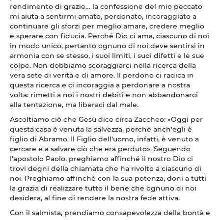
rendimento di grazie… la confessione del mio peccato
mi aiuta a sentirmi amato, perdonato, incoraggiato a
continuare gli sforzi per meglio amare, credere meglio
e sperare con fiducia. Perché Dio ci ama, ciascuno di noi
in modo unico, pertanto ognuno di noi deve sentirsi in
armonia con se stesso, i suoi limiti, i suoi difetti e le sue
colpe. Non dobbiamo scoraggiarci nella ricerca della
vera sete di verità e di amore. Il perdono ci radica in
questa ricerca e ci incoraggia a perdonare a nostra
volta: rimetti a noi i nostri debiti e non abbandonarci
alla tentazione, ma liberaci dal male.
Ascoltiamo ciò che Gesù dice circa Zaccheo: «Oggi per
questa casa è venuta la salvezza, perché anch’egli è
figlio di Abramo. Il Figlio dell’uomo, infatti, è venuto a
cercare e a salvare ciò che era perduto». Seguendo
l’apostolo Paolo, preghiamo affinché il nostro Dio ci
trovi degni della chiamata che ha rivolto a ciascuno di
noi. Preghiamo affinché con la sua potenza, doni a tutti
la grazia di realizzare tutto il bene che ognuno di noi
desidera, al fine di rendere la nostra fede attiva.
Con il salmista, prendiamo consapevolezza della bontà e