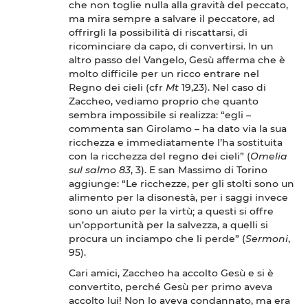
che non toglie nulla alla gravità del peccato,
ma mira sempre a salvare il peccatore, ad
offrirgli la possibilità di riscattarsi, di
ricominciare da capo, di convertirsi. In un
altro passo del Vangelo, Gesù afferma che è
molto difficile per un ricco entrare nel
Regno dei cieli (cfr
Mt
19,23). Nel caso di
Zaccheo, vediamo proprio che quanto
sembra impossibile si realizza: “egli –
commenta san Girolamo – ha dato via la sua
ricchezza e immediatamente l’ha sostituita
con la ricchezza del regno dei cieli” (
Omelia
sul salmo 83
, 3). E san Massimo di Torino
aggiunge: “Le ricchezze, per gli stolti sono un
alimento per la disonestà, per i saggi invece
sono un aiuto per la virtù; a questi si offre
un’opportunità per la salvezza, a quelli si
procura un inciampo che li perde” (
Sermoni
,
95).
Cari amici, Zaccheo ha accolto Gesù e si è
convertito, perché Gesù per primo aveva
accolto lui! Non lo aveva condannato, ma era