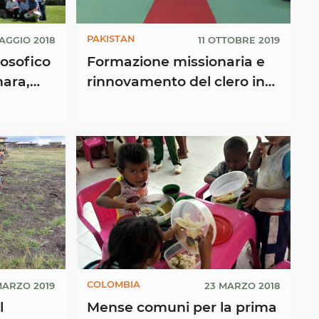
PAKISTAN
AGGIO 2018
11 OTTOBRE 2019
osofico
Formazione missionaria e
mara,
rinnovamento del clero in
uahua
occasione del Mese
o
Missionario Straordinario ...
COLOMBIA
MARZO 2019
23 MARZO 2018
l
Mense comuni per la prima