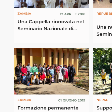
ZAMBIA
REPUBB
12 APRILE 2018
Una Cappella rinnovata nel
Una n
Seminario Nazionale di
Semina
Filosofia S. Agostino a
Kizito
Mpima, nella diocesi di ...
ZAMBIA
NEPAL
01 GIUGNO 2019
Formazione permanente
Suppo