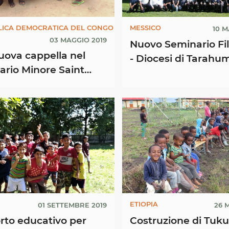
LICA DEMOCRATICA DEL CONGO
MESSICO
10 M
03 MAGGIO 2019
Nuovo Seminario Fil
uova cappella nel
- Diocesi di Tarahu
rio Minore Saint
nello Stato di Chih
nel nord del Messic
ETIOPIA
01 SETTEMBRE 2019
26 
rto educativo per
Costruzione di Tuku