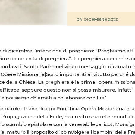
04 DICEMBRE 2020
 di dicembre l’intenzione di preghiera: “Preghiamo aff
Dio e da una vita di preghiera”. La preghiera per i missi
icordava il Santo Padre nel video messaggio diramato in
ie Opere Missionarie]Sono importanti anzitutto perché d
ce della Chiesa. La preghiera è la prima “opera missionar
efficace, seppure questo non si possa misurare. Infatti, 
o, e noi siamo chiamati a collaborare con Lui”.
tre parole chiave di ogni Pontificia Opera Missionaria e l
la Propagazione della Fede, ha creato una rete mondiale 
allo scambio epistolare con la venerabile Jaricot, Monsi
ia, maturò il proposito di coinvolgere i bambini della Fr