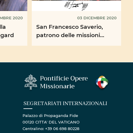
EMBRE 2020
03 DICEMBRE 2020
lla
San Francesco Saverio,
igard
patrono delle missioni
insieme a Santa Teresa di
Lisieux
SEGRETARIATI INTERNAZIONALI
Palazzo di Propaganda Fide
00120 CITTA' DEL VATICANO
Centralino: +39 06 698 80228