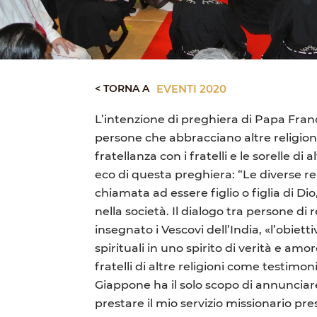
< TORNA A
EVENTI 2020
L’intenzione di preghiera di Papa Franc
persone che abbracciano altre religioni.
fratellanza con i fratelli e le sorelle di a
eco di questa preghiera: “Le diverse r
chiamata ad essere figlio o figlia di Di
nella società. Il dialogo tra persone di
insegnato i Vescovi dell’India, «l’obiet
spirituali in uno spirito di verità e am
fratelli di altre religioni come testimo
Giappone ha il solo scopo di annunciare
prestare il mio servizio missionario pre