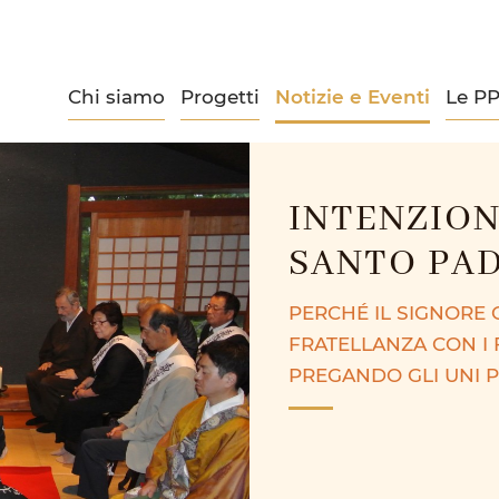
Chi siamo
Progetti
Notizie e Eventi
Le P
INTENZION
SANTO PA
PERCHÉ IL SIGNORE C
FRATELLANZA CON I F
PREGANDO GLI UNI PER