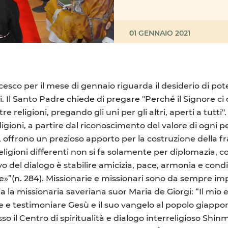
01 GENNAIO 2021
esco per il mese di gennaio riguarda il desiderio di pote
 Il Santo Padre chiede di pregare "Perché il Signore ci d
ltre religioni, pregando gli uni per gli altri, aperti a tutti"
eligioni, a partire dal riconoscimento del valore di og
o, offrono un prezioso apporto per la costruzione della fra
 religioni differenti non si fa solamente per diplomazia,
tivo del dialogo è stabilire amicizia, pace, armonia e con
ore»”(n. 284). Missionarie e missionari sono da sempre im
nia la missionaria saveriana suor Maria de Giorgi: “Il mio
 e testimoniare Gesù e il suo vangelo al popolo giappon
sso il Centro di spiritualità e dialogo interreligioso Shin