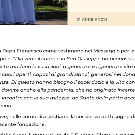
21 APRILE 2021
da Papa Francesco come testimone nel Messaggio per la
prile:
“Dio vede il cuore e in San Giuseppe ha riconosci
sto tendono le vocazioni: a generare e rigenerare vite 
: cuori aperti, capaci di grandi slanci, generosi nel don
nze. Di questo hanno bisogno il sacerdozio e la vita co
 dovute anche alla pandemia, che ha originato incertezz
ne incontro con la sua mitezza, da Santo della porta acc
mmino”.
 nelle comunità cristiane, la coscienza del bisogno di sv
recente fondazione.
lla Croce è stata voluta da S.E. Mons. Pierre Lambert d