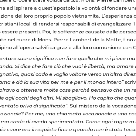
na ad ispirare a quest’apostolo la volontà di fondare u
azione del loro proprio popolo vietnamita. L’esperienza d
istiani locali di rendersi responsabili di evangelizzare i
 essere presenti. Poi, le sofferenze causate dalle perse
tente nel cuore di Mons. Pierre Lambert de la Motte, fino
ino all’opera salvifica grazie alla loro comunione con Cr
entare suora significa non fare quello che mi piace ma
. Si dice che fare ciò che vuoi è libertà, ma amare ciò c
tivo, quasi cado e voglio voltare verso un'altra direz
ama e dà la sua vita per me e per il mondo intero”
scri
piravo a ottenere molte cose perché pensavo che un rel
le agli occhi degli altri. Mi sbagliavo. Ho capito che q
ventato privo di significato”
. Sul mistero della vocazion
azionale? Per me, una chiamata vocazionale è una cos
 ma credo di averla sperimentata. Come ogni ragazza di 
io cuore era irrequieto fino a quando non è stato toc