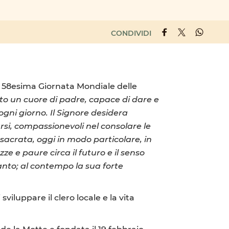
CONDIVIDI
 58esima Giornata Mondiale delle
uto un cuore di padre, capace di dare e
ogni giorno. Il Signore desidera
arsi, compassionevoli nel consolare le
nsacrata, oggi in modo particolare, in
e e paure circa il futuro e il senso
anto; al contempo la sua forte
iluppare il clero locale e la vita
e la Motte e fondata il 19 febbraio