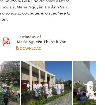
'invito di Gesù, ho davvero esitato.
ra novizia, Maria Nguyễn Thị Ánh Vân:
 una volta, continuerei a scegliere la
ite”.
Testimony of
Maria Nguyễn Thị Ánh Vân
DOWNLOAD