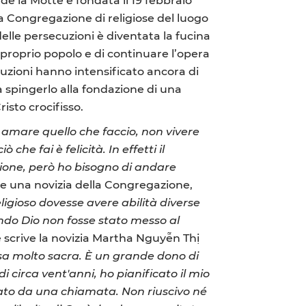
na Congregazione di religiose del luogo
elle persecuzioni è diventata la fucina
l proprio popolo e di continuare l’opera
cuzioni hanno intensificato ancora di
 a spingerlo alla fondazione di una
isto crocifisso.
 amare quello che faccio, non vivere
he fai è felicità. In effetti il
ione, però ho bisogno di andare
ve una novizia della Congregazione,
igioso dovesse avere abilità diverse
uando Dio non fosse stato messo al
e scrive la novizia Martha Nguyễn Thị
a molto sacra. È un grande dono di
circa vent'anni, ho pianificato il mio
cato da una chiamata. Non riuscivo né