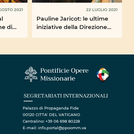
GOSTO 2021
22 LUGLIO 2021
al
Pauline Jaricot: le ultime
ne di
iniziative della Direzione
POM Francia
se di
SEGRETARIATI INTERNAZIONALI
Palazzo di Propaganda Fide
00120 CITTA' DEL VATICANO
Centralino: +39 06 698 80228
E-mail: info.portal@ppoomm.va