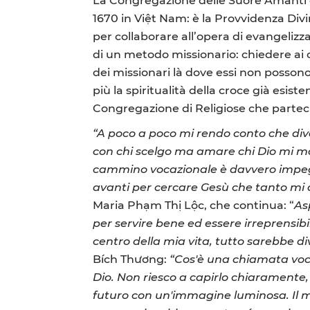
1670 in Việt Nam: è la Provvidenza Divi
per collaborare all’opera di evangelizz
di un metodo missionario: chiedere ai cr
dei missionari là dove essi non possono
più la spiritualità della croce già esis
Congregazione di Religiose che partecip
“A poco a poco mi rendo conto che div
con chi scelgo ma amare chi Dio mi manda
cammino vocazionale è davvero impegna
avanti per cercare Gesù che tanto mi 
Maria Phạm Thị Lộc, che continua: “
As
per servire bene ed essere irreprensibi
centro della mia vita, tutto sarebbe di
Bích Thương:
“Cos'è una chiamata voc
Dio. Non riesco a capirlo chiaramente,
futuro con un'immagine luminosa. Il m