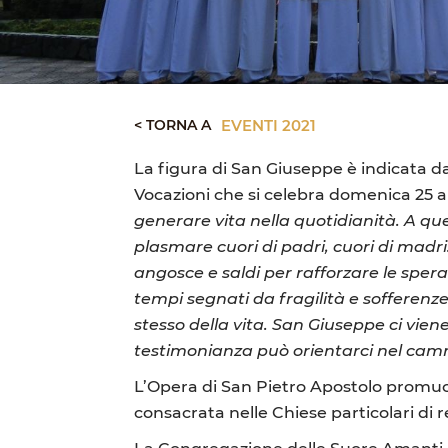
< TORNA A
EVENTI 2021
La figura di San Giuseppe è indicata 
Vocazioni che si celebra domenica 25 a
generare vita nella quotidianità. A que
plasmare cuori di padri, cuori di madri
angosce e saldi per rafforzare le spera
tempi segnati da fragilità e sofferenze
stesso della vita. San Giuseppe ci vie
testimonianza può orientarci nel ca
L’Opera di San Pietro Apostolo promuove,
consacrata nelle Chiese particolari di 
La Congregazione delle Suore Amanti de