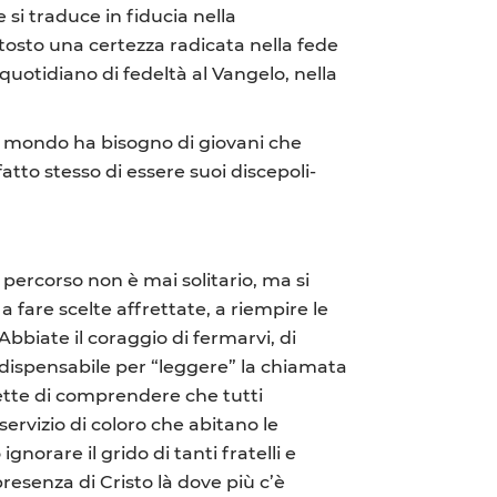
 si traduce in fiducia nella
tosto una certezza radicata nella fede
quotidiano di fedeltà al Vangelo, nella
 Il mondo ha bisogno di giovani che
 fatto stesso di essere suoi discepoli-
ercorso non è mai solitario, ma si
a fare scelte affrettate, a riempire le
bbiate il coraggio di fermarvi, di
 indispensabile per “leggere” la chiamata
mette di comprendere che tutti
ervizio di coloro che abitano le
norare il grido di tanti fratelli e
presenza di Cristo là dove più c’è