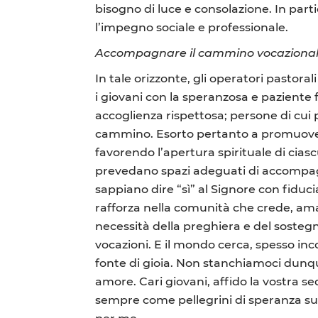
bisogno di luce e consolazione. In partic
l’impegno sociale e professionale.
Accompagnare il cammino vocaziona
In tale orizzonte, gli operatori pastor
i giovani con la speranzosa e paziente f
accoglienza rispettosa; persone di cui p
cammino. Esorto pertanto a promuovere l
favorendo l’apertura spirituale di ciasc
prevedano spazi adeguati di accompagna
sappiano dire “sì” al Signore con fiduc
rafforza nella comunità che crede, ama
necessità della preghiera e del sostegn
vocazioni. E il mondo cerca, spesso in
fonte di gioia. Non stanchiamoci dunqu
amore. Cari giovani, affido la vostra s
sempre come pellegrini di speranza sul
per me.