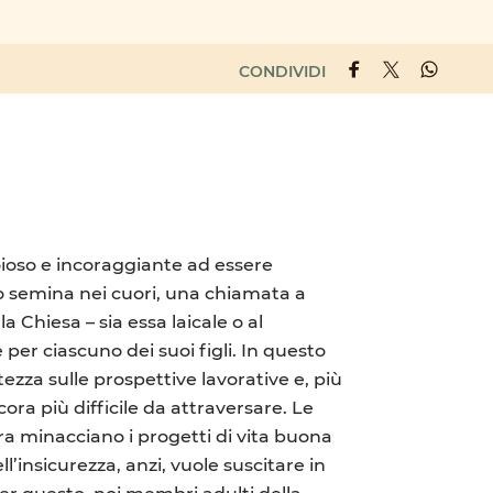
CONDIVIDI
ioioso e incoraggiante ad essere
o semina nei cuori, una chiamata a
 Chiesa – sia essa laicale o al
per ciascuno dei suoi figli. In questo
ezza sulle prospettive lavorative e, più
cora più difficile da attraversare. Le
erra minacciano i progetti di vita buona
’insicurezza, anzi, vuole suscitare in
er questo, noi membri adulti della