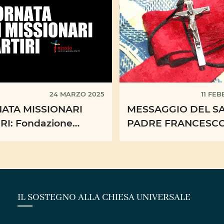
24 MARZO 2025
11 FE
ATA MISSIONARI
MESSAGGIO DEL S
RI: Fondazione
PADRE FRANCESCO
 propone quattro
OCCASIONE DELLA 
per l’occasione
GIORNATA MONDIA
MALATO
IL SOSTEGNO ALLA CHIESA UNIVERSALE