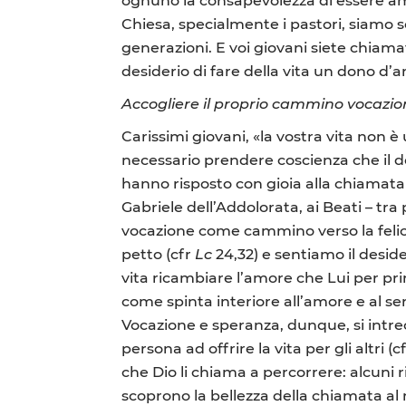
Chiesa, specialmente i pastori, siamo 
generazioni. E voi giovani siete chiamat
desiderio di fare della vita un dono d’
Accogliere il proprio cammino vocazio
Carissimi giovani, «la vostra vita non è 
necessario prendere coscienza che il d
hanno risposto con gioia alla chiamat
Gabriele dell’Addolorata, ai Beati – tra 
vocazione come cammino verso la felicit
petto (cfr
Lc
24,32) e sentiamo il desid
vita ricambiare l’amore che Lui per pri
come spinta interiore all’amore e al s
Vocazione e speranza, dunque, si intre
persona ad offrire la vita per gli altri (c
che Dio li chiama a percorrere: alcuni r
scoprono la bellezza della chiamata al