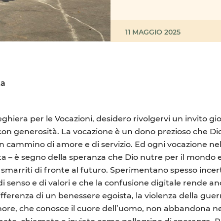
11 MAGGIO 2025
ta
ghiera per le Vocazioni, desidero rivolgervi un invito g
 con generosità. La vocazione è un dono prezioso che Di
n cammino di amore e di servizio. Ed ogni vocazione nella
ta – è segno della speranza che Dio nutre per il mondo e 
smarriti di fronte al futuro. Sperimentano spesso incert
 di senso e di valori e che la confusione digitale rende an
’indifferenza di un benessere egoista, la violenza della gu
nore, che conosce il cuore dell’uomo, non abbandona nell
ato, chiamato e inviato come pellegrino di speranza. P