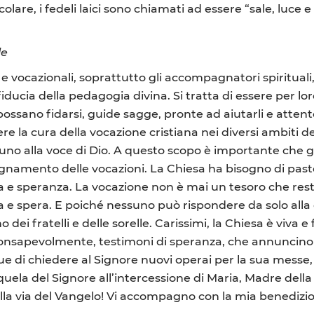
olare, i fedeli laici sono chiamati ad essere “sale, luce e
le
ali e vocazionali, soprattutto gli accompagnatori spirit
iducia della pedagogia divina. Si tratta di essere per lo
ossano fidarsi, guide sagge, pronte ad aiutarli e attente
a cura della vocazione cristiana nei diversi ambiti dell
uno alla voce di Dio. A questo scopo è importante che gli
mento delle vocazioni. La Chiesa ha bisogno di pastori,
ia e speranza. La vocazione non è mai un tesoro che rest
 e spera. E poiché nessuno può rispondere da solo alla
o dei fratelli e delle sorelle. Carissimi, la Chiesa è vi
consapevolmente, testimoni di speranza, che annuncino c
e di chiedere al Signore nuovi operai per la sua messe,
equela del Signore all’intercessione di Maria, Madre del
la via del Vangelo! Vi accompagno con la mia benedizion