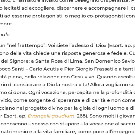
sollecitati ad accogliere, discernere e accompagnare il
i ad esserne protagonisti, o meglio co-protagonisti con lo
amore.
nale
un “nel frattempo”. Voi siete l’adesso di Dio» (Esort. ap.
ono della vita chiede una risposta generosa e fedele. Gu
a del Signore: a Santa Rosa di Lima, San Domenico Savi
poco Santi – Carlo Acutis e Pier Giorgio Frassati e a tanti 
à piena, nella relazione con Gesù vivo. Quando ascoltiam
erio di consacrare a Dio la nostra vita! Allora vogliamo 
mo ci dona. Ogni vocazione, percepita nella profondità d
ervizio, come sorgente di speranza e di carità e non com
cciano nel progetto divino per la gioia di ogni uomo e d
fr Esort. ap.
Evangelii gaudium
, 268). Sono molti i giov
iconoscono – spesso con stupore – la vocazione al sacerdo
 matrimonio e alla vita familiare, come pure all’impegno