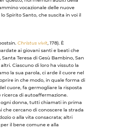
 cammino vocazionale delle nuove
 Spirito Santo, che suscita in voi il
 postsin.
Christus vivit
, 178). È
ardate ai giovani santi e beati che
o, Santa Teresa di Gesù Bambino, San
altri. Ciascuno di loro ha vissuto la
o la sua parola, ci arde il cuore nel
scoprire in che modo, in quale forma di
el cuore, fa germogliare la risposta
e ricerca di autoaffermazione.
i ogni donna,
tutti chiamati in prima
ani che cercano di conoscere la strada
zio o alla vita consacrata; altri
 per il bene comune e alla