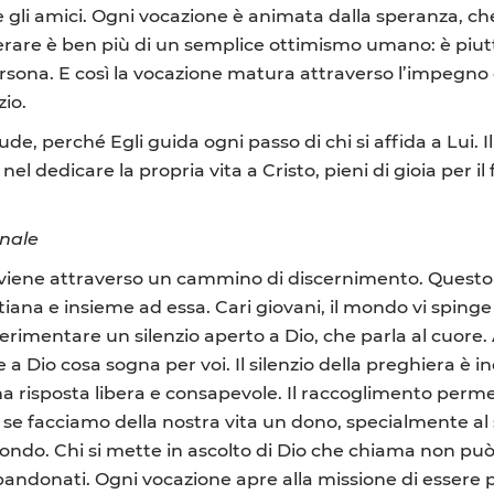
e gli amici. Ogni vocazione è animata dalla speranza, che
 sperare è ben più di un semplice ottimismo umano:
è piut
persona. E così la vocazione matura attraverso l’impegno 
zio.
ude, perché Egli guida ogni passo di chi si affida a Lui.
nel dedicare la propria vita a Cristo, pieni di gioia per il
onale
vviene attraverso un cammino di discernimento. Questo p
tiana e insieme ad essa. Cari giovani, il mondo vi spinge 
imentare un silenzio aperto a Dio, che parla al cuore. A
e a Dio cosa sogna per voi. Il silenzio della preghiera è
 una risposta libera e consapevole. Il raccoglimento per
se facciamo della nostra vita un dono, specialmente al s
mondo. Chi si mette in ascolto di Dio che chiama non può ig
abbandonati. Ogni vocazione apre alla missione di essere 