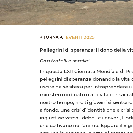
< TORNA A
EVENTI 2025
Pellegrini di speranza: il dono della vi
Cari fratelli e sorelle!
In questa LXII Giornata Mondiale di Pre
pellegrini di speranza donando la vita
uscire da sé stessi per intraprendere u
ministero ordinato o alla vita consacra
nostro tempo, molti giovani si sentono 
a fondo, una crisi d’identità che è crisi
ingiustizie verso i deboli e i poveri, l
che coltivano nell’animo. Eppure il Sig
ognuno la consapevolezza di essere am