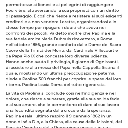
permettesse ai lionesi e ai pellegrini di raggiungere
Fourvière, attraversando la sua proprietà con un diritto
di passaggio. È così che riesce a resistere ai suoi esigenti
creditori e a non vendere Lorette, organizzandosi allo
stesso tempo per ripagare i debiti che aveva nei
confronti dei piccoli. Va detto inoltre che Paolina e la
sua fedele amica Maria Dubouis ricevettero, a Roma
nell'ottobre 1856, grande conforto dalle Dame del Sacro
Cuore della Trinità dei Monti, dal Cardinale Villecourt e
da Papa Pio IX che concesse loro diverse udienze.
Hanno anche avuto il privilegio, il giorno di Ognissanti,
di assistere alla messa del Papa nella Cappella Sistina il
quale, mostrando un'ultima preoccupazione paterna,
diede a Paolina 300 franchi per coprire le spese del loro
ritorno. Paolina lascia Roma del tutto rigenerata.
La vita di Paolina si conclude così nell'indigenza e nel
dolore, che riesce a superare, grazie alla sua solida fede
e al suo amore, che le permettono di dare al suo lavoro
una fecondità segnata dalla croce e dalla speranza.
Paolina esala l'ultimo respiro il 9 gennaio 1862 in un
dono di sé a Dio, alla Chiesa, alla causa delle Missioni, del
Rosario Vivente e della Promozione operaia, in una