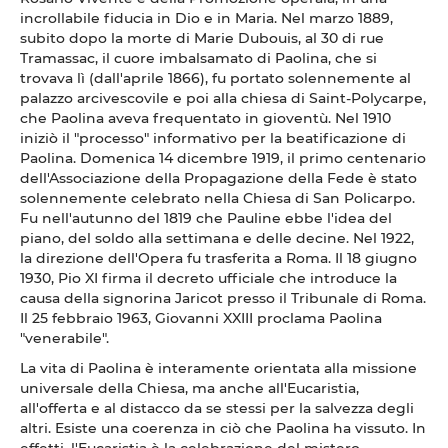
incrollabile fiducia in Dio e in Maria. Nel marzo 1889,
subito dopo la morte di Marie Dubouis, al 30 di rue
Tramassac, il cuore imbalsamato di Paolina, che si
trovava lì (dall'aprile 1866), fu portato solennemente al
palazzo arcivescovile e poi alla chiesa di Saint-Polycarpe,
che Paolina aveva frequentato in gioventù. Nel 1910
iniziò il "processo" informativo per la beatificazione di
Paolina. Domenica 14 dicembre 1919, il primo centenario
dell'Associazione della Propagazione della Fede è stato
solennemente celebrato nella Chiesa di San Policarpo.
Fu nell'autunno del 1819 che Pauline ebbe l'idea del
piano, del soldo alla settimana e delle decine. Nel 1922,
la direzione dell'Opera fu trasferita a Roma. Il 18 giugno
1930, Pio XI firma il decreto ufficiale che introduce la
causa della signorina Jaricot presso il Tribunale di Roma.
Il 25 febbraio 1963, Giovanni XXIII proclama Paolina
"venerabile".
La vita di Paolina è interamente orientata alla missione
universale della Chiesa, ma anche all'Eucaristia,
all'offerta e al distacco da se stessi per la salvezza degli
altri. Esiste una coerenza in ciò che Paolina ha vissuto. In
effetti, l'Eucaristia è la celebrazione del mistero