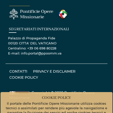
SEGRETARIATI INTERNAZIONALI
Palazzo di Propaganda Fide
00120 CITTA' DEL VATICANO
Centralino: +39 06 698 80228
E-mail: info.portal@ppoomm.va
CONTATTI
PRIVACY E DISCLAIMER
COOKIE POLICY
Copyright © 2020 Pontificie Opere
Missionarie
COOKIE POLICY
Il portale delle Pontificie Opere Missionarie utilizza cookies
Materiale fotografico - Tutti i diritti riservati. ©
tecnici o assimilati per rendere più agevole la navigazione e
Pontificie Opere Missionarie © Servizio fotografico
garantire la fruizione dei servizi ed anche cookies tecnici e