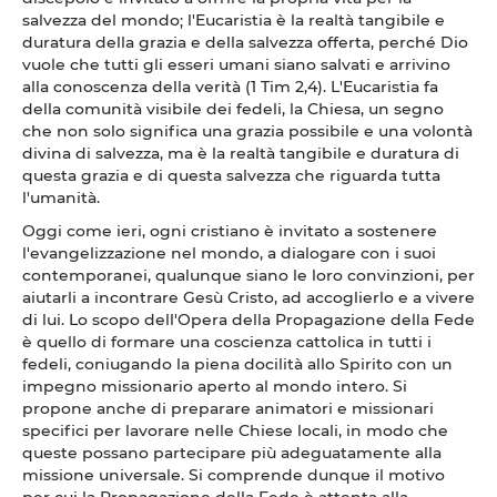
salvezza del mondo; l'Eucaristia è la realtà tangibile e
duratura della grazia e della salvezza offerta, perché Dio
vuole che tutti gli esseri umani siano salvati e arrivino
alla conoscenza della verità (1 Tim 2,4). L'Eucaristia fa
della comunità visibile dei fedeli, la Chiesa, un segno
che non solo significa una grazia possibile e una volontà
divina di salvezza, ma è la realtà tangibile e duratura di
questa grazia e di questa salvezza che riguarda tutta
l'umanità.
Oggi come ieri, ogni cristiano è invitato a sostenere
l'evangelizzazione nel mondo, a dialogare con i suoi
contemporanei, qualunque siano le loro convinzioni, per
aiutarli a incontrare Gesù Cristo, ad accoglierlo e a vivere
di lui. Lo scopo dell'Opera della Propagazione della Fede
è quello di formare una coscienza cattolica in tutti i
fedeli, coniugando la piena docilità allo Spirito con un
impegno missionario aperto al mondo intero. Si
propone anche di preparare animatori e missionari
specifici per lavorare nelle Chiese locali, in modo che
queste possano partecipare più adeguatamente alla
missione universale. Si comprende dunque il motivo
per cui la Propagazione della Fede è attenta alla