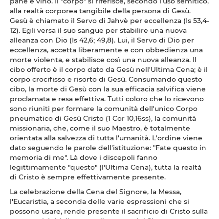
pane e vino. Il "corpo" si riferisce, secondo l'uso semitico,
alla realtà corporea tangibile della persona di Gesù.
Gesù è chiamato il Servo di Jahvè per eccellenza (Is 53,4-
12). Egli versa il suo sangue per stabilire una nuova
alleanza con Dio (Is 42,6; 49,8). Lui, il Servo di Dio per
eccellenza, accetta liberamente e con obbedienza una
morte violenta, e stabilisce così una nuova alleanza. Il
cibo offerto è il corpo dato da Gesù nell'Ultima Cena; è il
corpo crocifisso e risorto di Gesù. Consumando questo
cibo, la morte di Gesù con la sua efficacia salvifica viene
proclamata e resa effettiva. Tutti coloro che lo ricevono
sono riuniti per formare la comunità dell'unico Corpo
pneumatico di Gesù Cristo (1 Cor 10,16ss), la comunità
missionaria, che, come il suo Maestro, è totalmente
orientata alla salvezza di tutta l'umanità. L'ordine viene
dato seguendo le parole dell'istituzione: "Fate questo in
memoria di me". Là dove i discepoli fanno
legittimamente "questo" (l'Ultima Cena), tutta la realtà
di Cristo è sempre effettivamente presente.
La celebrazione della Cena del Signore, la Messa,
l'Eucaristia, a seconda delle varie espressioni che si
possono usare, rende presente il sacrificio di Cristo sulla