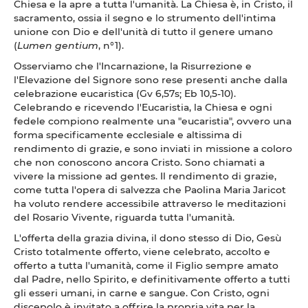
Chiesa e la apre a tutta l'umanità. La Chiesa è, in Cristo, il
sacramento, ossia il segno e lo strumento dell'intima
unione con Dio e dell'unità di tutto il genere umano
(
Lumen gentium
, n°1).
Osserviamo che l'Incarnazione, la Risurrezione e
l'Elevazione del Signore sono rese presenti anche dalla
celebrazione eucaristica (Gv 6,57s; Eb 10,5-10).
Celebrando e ricevendo l'Eucaristia, la Chiesa e ogni
fedele compiono realmente una "eucaristia", ovvero una
forma specificamente ecclesiale e altissima di
rendimento di grazie, e sono inviati in missione a coloro
che non conoscono ancora Cristo. Sono chiamati a
vivere la missione ad gentes. Il rendimento di grazie,
come tutta l'opera di salvezza che Paolina Maria Jaricot
ha voluto rendere accessibile attraverso le meditazioni
del Rosario Vivente, riguarda tutta l'umanità.
L'offerta della grazia divina, il dono stesso di Dio, Gesù
Cristo totalmente offerto, viene celebrato, accolto e
offerto a tutta l'umanità, come il Figlio sempre amato
dal Padre, nello Spirito, e definitivamente offerto a tutti
gli esseri umani, in carne e sangue. Con Cristo, ogni
discepolo è invitato a offrire la propria vita per la