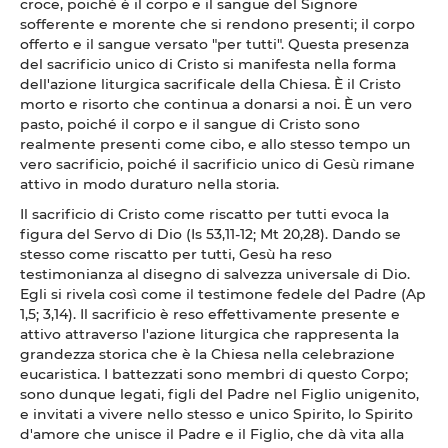
croce, poiché è il corpo e il sangue del Signore
sofferente e morente che si rendono presenti; il corpo
offerto e il sangue versato "per tutti". Questa presenza
del sacrificio unico di Cristo si manifesta nella forma
dell'azione liturgica sacrificale della Chiesa. È il Cristo
morto e risorto che continua a donarsi a noi. È un vero
pasto, poiché il corpo e il sangue di Cristo sono
realmente presenti come cibo, e allo stesso tempo un
vero sacrificio, poiché il sacrificio unico di Gesù rimane
attivo in modo duraturo nella storia.
Il sacrificio di Cristo come riscatto per tutti evoca la
figura del Servo di Dio (Is 53,11-12; Mt 20,28). Dando se
stesso come riscatto per tutti, Gesù ha reso
testimonianza al disegno di salvezza universale di Dio.
Egli si rivela così come il testimone fedele del Padre (Ap
1,5; 3,14). Il sacrificio è reso effettivamente presente e
attivo attraverso l'azione liturgica che rappresenta la
grandezza storica che è la Chiesa nella celebrazione
eucaristica. I battezzati sono membri di questo Corpo;
sono dunque legati, figli del Padre nel Figlio unigenito,
e invitati a vivere nello stesso e unico Spirito, lo Spirito
d'amore che unisce il Padre e il Figlio, che dà vita alla