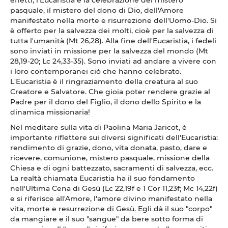
pasquale, il mistero del dono di Dio, dell'Amore
manifestato nella morte e risurrezione dell'Uomo-Dio. Si
è offerto per la salvezza dei molti, cioè per la salvezza di
tutta l'umanità (Mt 26,28). Alla fine dell'Eucaristia, i fedeli
sono inviati in missione per la salvezza del mondo (Mt
28,19-20; Lc 24,33-35). Sono inviati ad andare a vivere con
i loro contemporanei ciò che hanno celebrato.
L'Eucaristia è il ringraziamento della creatura al suo
Creatore e Salvatore. Che gioia poter rendere grazie al
Padre per il dono del Figlio, il dono dello Spirito e la
dinamica missionaria!
Nel meditare sulla vita di Paolina Maria Jaricot, è
importante riflettere sui diversi significati dell'Eucaristia:
rendimento di grazie, dono, vita donata, pasto, dare e
ricevere, comunione, mistero pasquale, missione della
Chiesa e di ogni battezzato, sacramenti di salvezza, ecc.
La realtà chiamata Eucaristia ha il suo fondamento
nell'Ultima Cena di Gesù (Lc 22,19f e 1 Cor 11,23f; Mc 14,22f)
e si riferisce all'Amore, l'amore divino manifestato nella
vita, morte e resurrezione di Gesù. Egli dà il suo "corpo"
da mangiare e il suo "sangue" da bere sotto forma di