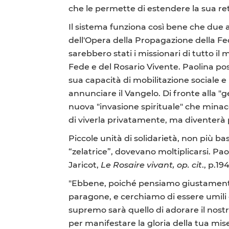
che le permette di estendere la sua re
Il sistema funziona così bene che due 
dell'Opera della Propagazione della Fede
sarebbero stati i missionari di tutto i
Fede e del Rosario Vivente. Paolina po
sua capacità di mobilitazione sociale e 
annunciare il Vangelo. Di fronte alla "
nuova "invasione spirituale" che minac
di viverla privatamente, ma diventerà
Piccole unità di solidarietà, non più b
“zelatrice”, dovevano moltiplicarsi. Pa
Jaricot,
Le Rosaire vivant, op. cit
., p.19
"Ebbene, poiché pensiamo giustamente
paragone, e cerchiamo di essere umili e p
supremo sarà quello di adorare il nostr
per manifestare la gloria della tua mis