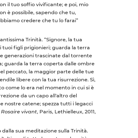
il tuo soffio vivificante; e poi, mio
on è possibile, sapendo che tu,
obbiamo credere che tu lo farai”
antissima Trinità. “Signore, la tua
i tuoi figli prigionieri; guarda la terra
 le generazioni trascinate dal torrente
nza; guarda la terra coperta dalle ombre
del peccato, la maggior parte delle tue
ndile libere con la tua risurrezione. Sì,
rito come lo era nel momento in cui si è
rrezione da un capo all'altro del
 nostre catene; spezza tutti i legacci
 Rosaire vivant
, Paris, Lethielleux, 2011,
alla sua meditazione sulla Trinità.