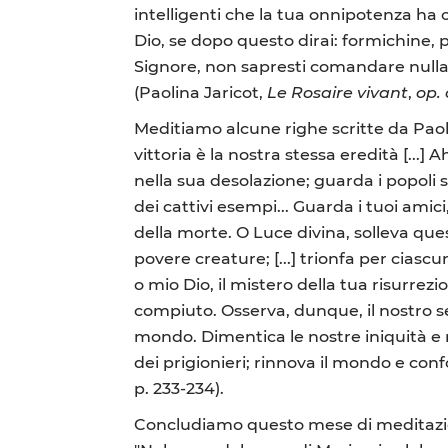
intelligenti che la tua onnipotenza ha c
Dio, se dopo questo dirai: formichine,
Signore, non sapresti comandare nulla 
(Paolina Jaricot,
Le Rosaire vivant
,
op. 
Meditiamo alcune righe scritte da Paoli
vittoria è la nostra stessa eredità [...] A
nella sua desolazione; guarda i popoli s
dei cattivi esempi... Guarda i tuoi amic
della morte. O Luce divina, solleva que
povere creature; [...] trionfa per ciasc
o mio Dio, il mistero della tua risurrez
compiuto. Osserva, dunque, il nostro seco
mondo. Dimentica le nostre iniquità e n
dei prigionieri; rinnova il mondo e con
p. 233-234).
Concludiamo questo mese di meditazion