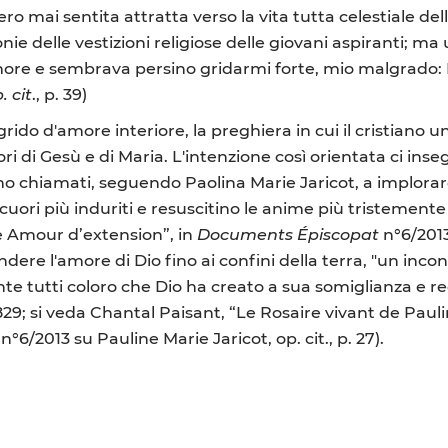
 mai sentita attratta verso la vita tutta celestiale dell
ie delle vestizioni religiose delle giovani aspiranti; ma
more e sembrava persino gridarmi forte, mio malgrado: N
. cit
., p. 39)
grido d'amore interiore, la preghiera in cui il cristiano 
 cuori di Gesù e di Maria. L'intenzione così orientata ci i
mo chiamati, seguendo Paolina Marie Jaricot, a implorar
 cuori più induriti e resuscitino le anime più tristement
e Amour d’extension”, in
Documents Épiscopat
n°6/2013 
ere l'amore di Dio fino ai confini della terra, "un incontr
 tutti coloro che Dio ha creato a sua somiglianza e re
1829; si veda Chantal Paisant, “Le Rosaire vivant de Pa
n°6/2013 su Pauline Marie Jaricot, op. cit., p. 27).