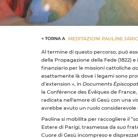
< TORNA A
MEDITAZIONI PAULINE JARIC
Al termine di questo percorso, può esse
della Propagazione della Fede (1822) e 
finanziario per le missioni cattoliche
ad
esattamente là dove i legami sono pro
d’extension », in
Documents Épiscopa
la Conférence des Évêques de France, p.
radicata nell'amore di Gesù con una vi
avrebbe avuto un ruolo considerevole ne
Paolina si mobilita per raccogliere il “
Estere di Parigi, trasmessa da suo frate
Cuore di Gesù incompreso e disprezzato”