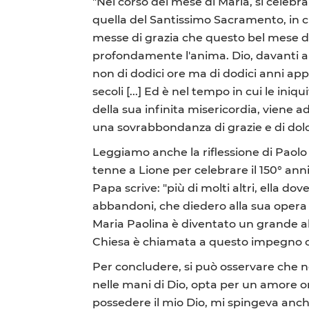
"Nel corso del mese di Maria, si celebra
quella del Santissimo Sacramento, in cu
messe di grazia che questo bel mese di
profondamente l'anima. Dio, davanti al 
non di dodici ore ma di dodici anni app
secoli [...] Ed è nel tempo in cui le in
della sua infinita misericordia, viene a
una sovrabbondanza di grazie e di dolc
Leggiamo anche la riflessione di Paolo 
tenne a Lione per celebrare il 150° ann
Papa scrive: "più di molti altri, ella do
abbandoni, che diedero alla sua opera 
Maria Paolina è diventato un grande alb
Chiesa è chiamata a questo impegno 
Per concludere, si può osservare che 
nelle mani di Dio, opta per un amore or
possedere il mio Dio, mi spingeva anche 