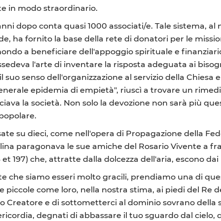
te in modo straordinario.
anni dopo conta quasi 1000 associati/e. Tale sistema, al
, ha fornito la base della rete di donatori per le missio
l mondo a beneficiare dell'appoggio spirituale e finanzia
ssedeva l'arte di inventare la risposta adeguata ai biso
il suo senso dell'organizzazione al servizio della Chiesa 
generale epidemia di empietà", riuscì a trovare un rimed
ciava la società. Non solo la devozione non sarà più q
 popolare.
asate su dieci, come nell'opera di Propagazione della F
olina paragonava le sue amiche del Rosario Vivente a frag
4 et 197) che, attratte dalla dolcezza dell'aria, escono dai 
 che siamo esseri molto gracili, prendiamo una di qu
iccole come loro, nella nostra stima, ai piedi del Re del 
o Creatore e di sottometterci al dominio sovrano della s
ericordia, degnati di abbassare il tuo sguardo dal cielo,