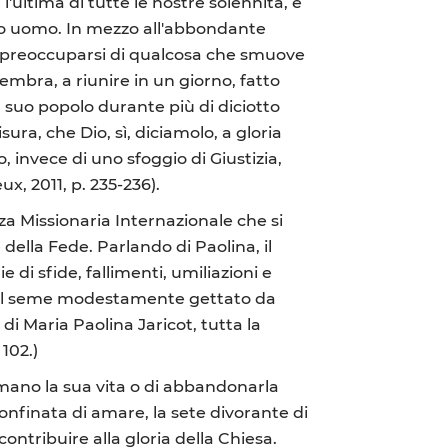
l'ultima di tutte le nostre solennità, e
atto uomo. In mezzo all'abbondante
di preoccuparsi di qualcosa che smuove
embra, a riunire in un giorno, fatto
l suo popolo durante più di diciotto
ura, che Dio, sì, diciamolo, a gloria
, invece di uno sfoggio di Giustizia,
eux, 2011, p. 235-236).
za Missionaria Internazionale che si
della Fede. Parlando di Paolina, il
 di sfide, fallimenti, umiliazioni e
..] Il seme modestamente gettato da
di Maria Paolina Jaricot, tutta la
. 102.)
mano la sua vita o di abbandonarla
onfinata di amare, la sete divorante di
ontribuire alla gloria della Chiesa.