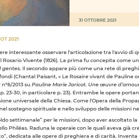
31 OTTOBRE 2021
OT 2021
re interessante osservare l'articolazione tra l'avvio di
il Rosario Vivente (1826). La prima fu concepita come un
 gentes.
Il secondo appare più come una rete di preghie
fondi (Chantal Paisant, « Le Rosaire vivant de Paulin
t
n°6/2013 su
Pauline Marie Jaricot. Une œuvre d’amou
 23-30, in particolare p. 23). Entrambe le opere portan
sione universale della Chiesa. Come l'Opera della Propag
l sostegno spirituale e nello sviluppo delle missioni ne
soldo settimanale” per le missioni, dopo aver ascoltato la
llo Philéas. Raduna le operaie con le quali aveva già cre
, dedicata alle opere di preghiera e di carità. Inventa