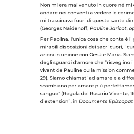
Non mi era mai venuto in cuore né mi ero
andare nei conventi a vedere le cerimon
mi trascinava fuori di queste sante di
(Georges Naïdenoff,
Pauline Jaricot
,
op
Per Paolina, l'unica cosa che conta è il 
mirabili disposizioni dei sacri cuori, i
azioni in unione con Gesù e Maria. Sia
degli sguardi d'amore che “risveglino i
vivant de Pauline ou la mission comm
29). Siamo chiamati ad amare e a diffond
scambiano per amare più perfettamente
sangue" (Regola del Rosario Vivente, 
d’extension”, in
Documents Épiscopat