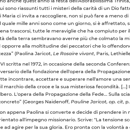
no anche quest'anno la festa dell'Adorabilissima Trinità, 
i sono riassunti tutti i misteri della carità di un Dio f
 Maria ci invita a raccogliere, non si può fare a meno 
quale mille anni sono come un giorno, si è affrettato, s
ena trascorsi, tutte le meraviglie che ha compiuto per i
iquità della terra sembravano averne più che colmato la mis
d opporre alla moltitudine dei peccatori che lo offendono
ezza” (Paolina Jaricot,
Le Rosaire vivant
, Paris, Lethiell
VI scritta nel 1972, in occasione della seconda Conferen
iversario della fondazione dell'opera della Propagazione 
vette incontrare, accettare e superare nell'amore una serie
il marchio della croce e la sua misteriosa fecondità. [.
ero. L'opera della Propagazione della Fede... Sulla scia 
concreto” (Georges Naïdenoff,
Pauline Jaricot, op. cit
, p
non appena Paolina si converte e decide di prendere in 
ientato all'impegno missionario. Scrive: "La tensione sc
ad agire per la sua gloria. Ero pronta con la volontà a c