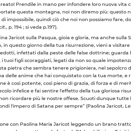
reato! Prendile in mano per infondere loro nuova vita con 
 portate questa montagna, noi non diremo più: questo n
di impossibile, quindi ciò che noi non possiamo fare, d
cit
., p. 194 ; si veda p.197).
na Jaricot sulla Pasqua, gioia e gloria, ma anche sulla S
h, in questo giorno della tua risurrezione, vieni a visitare 
edotti, infettati dalla peste delle false dottrine; guarda
i, i tuoi figli scoraggiati, legati da non so quale impote
sta pietra che sembra tenere prigioniera, nel sepolcro 
una delle anime che hai conquistato con la tua morte, e re
ione è così potente, così pieno di grazia, di forza e di me
lo infelice e fai sentire l'effetto della tua gloriosa risu
on ricordare più le nostre offese. Scuoti dunque tutte le
fondi l'impero di Satana per sempre” (Paolina Jaricot,
Le
e con Paolina Maria Jaricot leggendo un brano tratto d