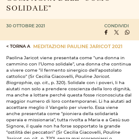
SOLIDALE”
30 OTTOBRE 2021
CONDIVIDI
< TORNA A
MEDITAZIONI PAULINE JARICOT 2021
Paolina Jaricot viene presentata come "una donna in
cammino con l'Uomo solidale", una donna che continua
a vivere come "il fermento sinergico dell'apostolato
cattolico" (Sr Cecilia Giacovelli,
Pauline Jaricot.
Biographie
,
op. cit
., p. 320). Solidale con i poveri, li ha
aiutati non solo a prendere coscienza della loro dignità,
ma anche a lottare perché questa fosse riconosciuta dal
maggior numero di loro contemporanei. Li ha aiutati ad
accettare meglio il Vangelo per viverlo. Essa viene
anche presentata come "pioniera della solidarietà
operaia e missionaria", tutta rivolta a Maria e a Gesù suo
Signore, il quale non ha forse sopportato la grande
"ostilità dei peccatori" (Sr Cecilia Giacovelli,
Pauline
Jaricot
,
op. cit
., p. 320), senza mai scoraggiarsi o