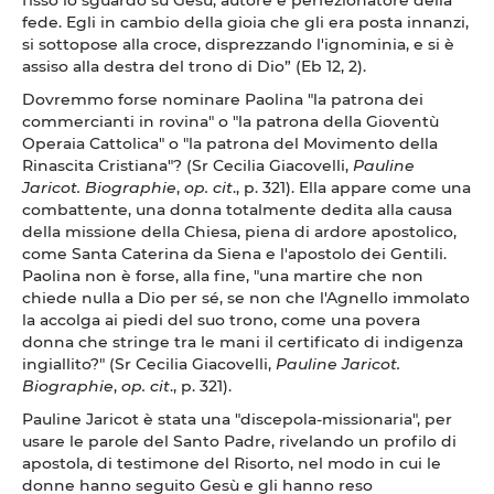
fede. Egli in cambio della gioia che gli era posta innanzi,
si sottopose alla croce, disprezzando l'ignominia, e si è
assiso alla destra del trono di Dio” (Eb 12, 2).
Dovremmo forse nominare Paolina "la patrona dei
commercianti in rovina" o "la patrona della Gioventù
Operaia Cattolica" o "la patrona del Movimento della
Rinascita Cristiana"? (Sr Cecilia Giacovelli,
Pauline
Jaricot. Biographie
,
op. cit
., p. 321). Ella appare come una
combattente, una donna totalmente dedita alla causa
della missione della Chiesa, piena di ardore apostolico,
come Santa Caterina da Siena e l'apostolo dei Gentili.
Paolina non è forse, alla fine, "una martire che non
chiede nulla a Dio per sé, se non che l'Agnello immolato
la accolga ai piedi del suo trono, come una povera
donna che stringe tra le mani il certificato di indigenza
ingiallito?" (Sr Cecilia Giacovelli,
Pauline Jaricot.
Biographie
,
op. cit
., p. 321).
Pauline Jaricot è stata una "discepola-missionaria", per
usare le parole del Santo Padre, rivelando un profilo di
apostola, di testimone del Risorto, nel modo in cui le
donne hanno seguito Gesù e gli hanno reso