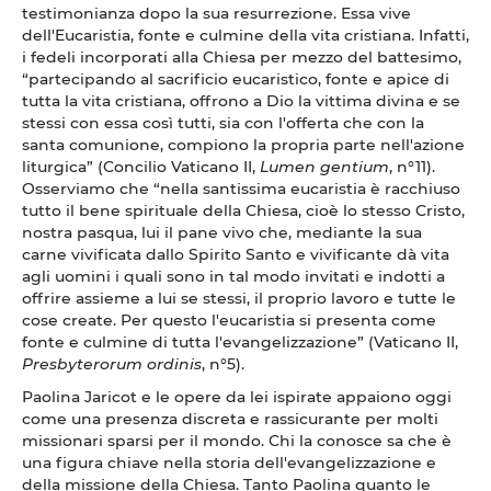
testimonianza dopo la sua resurrezione. Essa vive
dell'Eucaristia, fonte e culmine della vita cristiana. Infatti,
i fedeli incorporati alla Chiesa per mezzo del battesimo,
“partecipando al sacrificio eucaristico, fonte e apice di
tutta la vita cristiana, offrono a Dio la vittima divina e se
stessi con essa così tutti, sia con l'offerta che con la
santa comunione, compiono la propria parte nell'azione
liturgica” (Concilio Vaticano II,
Lumen gentium
, n°11).
Osserviamo che “nella santissima eucaristia è racchiuso
tutto il bene spirituale della Chiesa, cioè lo stesso Cristo,
nostra pasqua, lui il pane vivo che, mediante la sua
carne vivificata dallo Spirito Santo e vivificante dà vita
agli uomini i quali sono in tal modo invitati e indotti a
offrire assieme a lui se stessi, il proprio lavoro e tutte le
cose create. Per questo l'eucaristia si presenta come
fonte e culmine di tutta l'evangelizzazione” (Vaticano II,
Presbyterorum ordinis
, n°5).
Paolina Jaricot e le opere da lei ispirate appaiono oggi
come una presenza discreta e rassicurante per molti
missionari sparsi per il mondo. Chi la conosce sa che è
una figura chiave nella storia dell'evangelizzazione e
della missione della Chiesa. Tanto Paolina quanto le