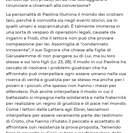
rinunciare a chiamarli alla conversione?
La personalità di Paolina illumina il mondo dei cristiani
laici, perché è coinvolta sia negli eventi storici, sia in
quelli umani e soprannaturali. È talmente immersa in
una sorta di vespaio di operazioni legali, causate da
inganni e frodi, che il lettore non può che provare
compassione per lei. Assomiglia al "condannato
innocente", il suo Signore che chiese alle figlie di
Gerusalemme di non piangere su di Lui, ma su loro
stesse e sui loro figli (Lc 23, 28). Il modo in cui Paolina ha
cercato di risolvere i problemi giudiziari che ha
affrontato può interpellare ogni essere umano nella sua
ricerca di verità e giustizia per se stesso ma anche per i
poveri e i piccoli, che spesso non hanno i mezzi per
difendersi. Può anche interpellare il modo in cui il
battezzato si impegna nella solidarietà e nella fraternità
per realizzare un regno di giustizia e di pace nel mondo.
Come i lettori della Lettera agli Ebrei, lasciamoci
interpellare per essere veramente parte dei testimoni
di Cristo, che hanno rifiutato il peccato e accettato di
affrontare con resistenza la prova proposta, “tenendo
fisso lo sguardo su Gesù, autore e perfezionatore della