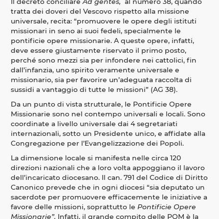
Il decreto conciliare
Ad gentes,
al numero 38, quando
tratta dei doveri del Vescovo rispetto alla missione
universale, recita: “promuovere le opere degli istituti
missionari in seno ai suoi fedeli, specialmente le
pontificie opere missionarie. A queste opere, infatti,
deve essere giustamente riservato il primo posto,
perché sono mezzi sia per infondere nei cattolici, fin
dall’infanzia, uno spirito veramente universale e
missionario, sia per favorire un’adeguata raccolta di
sussidi a vantaggio di tutte le missioni” (AG 38).
Da un punto di vista strutturale, le Pontificie Opere
Missionarie sono nel contempo universali e locali. Sono
coordinate a livello universale dai 4 segretariati
internazionali, sotto un Presidente unico, e affidate alla
Congregazione per l’Evangelizzazione dei Popoli.
La dimensione locale si manifesta nelle circa 120
direzioni nazionali che a loro volta appoggiano il lavoro
dell’incaricato diocesano. Il can. 791 del Codice di Diritto
Canonico prevede che in ogni diocesi “sia deputato un
sacerdote per promuovere efficacemente le iniziative a
favore delle missioni, soprattutto le
Pontificie Opere
Missionarie”.
Infatti, il grande compito delle POM è la