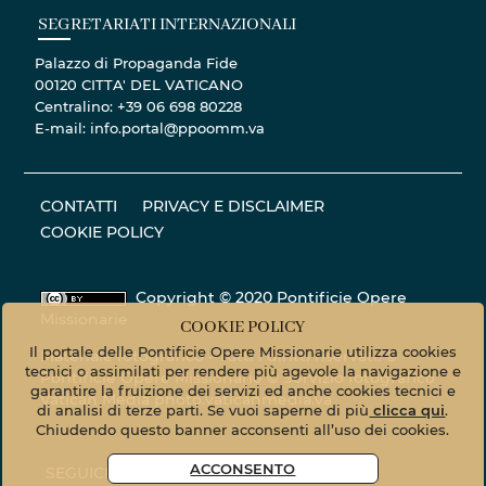
SEGRETARIATI INTERNAZIONALI
Palazzo di Propaganda Fide
00120 CITTA' DEL VATICANO
Centralino: +39 06 698 80228
E-mail: info.portal@ppoomm.va
CONTATTI
PRIVACY E DISCLAIMER
COOKIE POLICY
Copyright © 2020 Pontificie Opere
Missionarie
COOKIE POLICY
Il portale delle Pontificie Opere Missionarie utilizza cookies
Materiale fotografico - Tutti i diritti riservati. ©
tecnici o assimilati per rendere più agevole la navigazione e
Pontificie Opere Missionarie © Servizio fotografico
garantire la fruizione dei servizi ed anche cookies tecnici e
Vatican Media
photo.vaticanmedia.va
di analisi di terze parti. Se vuoi saperne di più
clicca qui
.
Chiudendo questo banner acconsenti all’uso dei cookies.
ACCONSENTO
SEGUICI