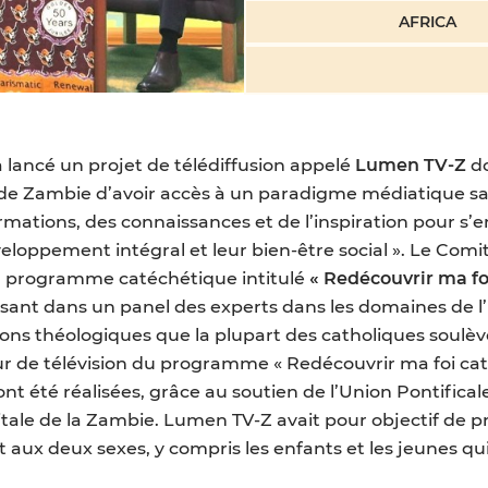
AFRICA
lancé un projet de télédiffusion appelé
Lumen TV-Z
do
e de Zambie d’avoir accès à un paradigme médiatique san
ormations, des connaissances et de l’inspiration pour 
loppement intégral et leur bien-être social ». Le Com
un programme catéchétique intitulé
« Redécouvrir ma fo
ssant dans un panel des experts dans les domaines de l
ons théologiques que la plupart des catholiques soulèven
r de télévision du programme « Redécouvrir ma foi cath
ont été réalisées, grâce au soutien de l’Union Pontifical
pitale de la Zambie. Lumen TV-Z avait pour objectif d
et aux deux sexes, y compris les enfants et les jeunes q