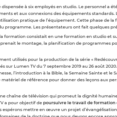
ispensée à six employés en studio. Le personnel a été i
pements et aux connexions des équipements standards
’utilisation pratique de l’équipement. Cette phase de la 
 du programme. Les présentateurs ont fait quelques pr
a formation consistait en une formation en studio et sur 
renait le montage, la planification de programmes pour l
nt utilisés pour la production de la série « Redécouvrir
sés sur Lumen TV du 7 septembre 2019 au 26 août 2020
sse, l’introduction à la Bible, la Semaine Sainte et le 
matériel de référence pour donner des leçons aux perso
une chaîne de télévision qui promeut la dignité humain
TV a pour objectif de
poursuivre le travail de formation 
s espérons mettre en œuvre un projet d’évangélisatio
 domaines de la doctrine que nous devons encore approfo