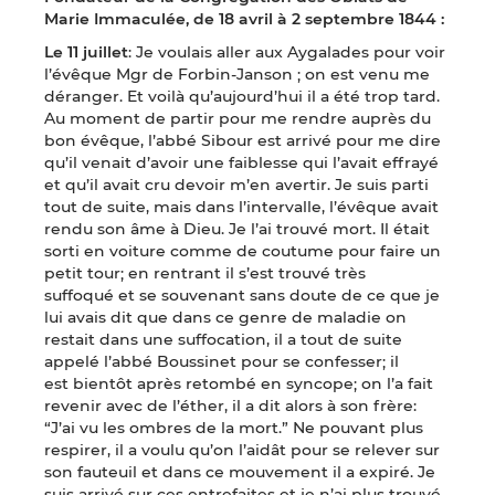
Marie Immaculée, de 18 avril à 2 septembre 1844 :
Le 11 juillet
: Je voulais aller aux Aygalades pour voir
l’évêque Mgr de Forbin-Janson ; on est venu me
déranger. Et voilà qu’aujourd’hui il a été trop tard.
Au moment de partir pour me rendre auprès du
bon évêque, l’abbé Sibour est arrivé pour me dire
qu’il venait d’avoir une faiblesse qui l’avait effrayé
et qu’il avait cru devoir m’en avertir. Je suis parti
tout de suite, mais dans l’intervalle, l’évêque avait
rendu son âme à Dieu. Je l’ai trouvé mort. Il était
sorti en voiture comme de coutume pour faire un
petit tour; en rentrant il s’est trouvé très
suffoqué et se souvenant sans doute de ce que je
lui avais dit que dans ce genre de maladie on
restait dans une suffocation, il a tout de suite
appelé l’abbé Boussinet pour se confesser; il
est bientôt après retombé en syncope; on l’a fait
revenir avec de l’éther, il a dit alors à son frère:
“J’ai vu les ombres de la mort.” Ne pouvant plus
respirer, il a voulu qu’on l’aidât pour se relever sur
son fauteuil et dans ce mouvement il a expiré. Je
suis arrivé sur ces entrefaites et je n’ai plus trouvé