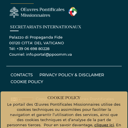
SECRETARIATS INTERNATIONAUX
Palazzo di Propaganda Fide
00120 CITTA' DEL VATICANO
Tél: +39 06 698 80228
Courriel: info.portal@ppoomm.va
CONTACTS
PRIVACY POLICY & DISCLAIMER
COOKIE POLICY
COOKIE POLICY
Copyright © 2020 Œuvres Pontificales
Le portail des Œuvres Pontificales Missionnaires utilise des
Missionnaires
cookies techniques ou assimilées pour faciliter la
Matériel photographique - Tous droits réservés. ©
navigation et garantir l’utilisation des services, ainsi que
des cookies techniques et d’analyse de la part de
Œuvres Pontificales Missionnaires © Vatican Media
personnes tierces. Pour en savoir davantage,
cliquez ici
. En
Photo Service
photo.vaticanmedia.va