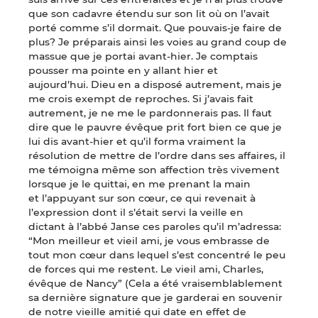
que son cadavre étendu sur son lit où on l’avait
porté comme s’il dormait. Que pouvais-je faire de
plus? Je préparais ainsi les voies au grand coup de
massue que je portai avant-hier. Je comptais
pousser ma pointe en y allant hier et
aujourd’hui. Dieu en a disposé autrement, mais je
me crois exempt de reproches. Si j’avais fait
autrement, je ne me le pardonnerais pas. Il faut
dire que le pauvre évêque prit fort bien ce que je
lui dis avant-hier et qu’il forma vraiment la
résolution de mettre de l’ordre dans ses affaires, il
me témoigna même son affection très vivement
lorsque je le quittai, en me prenant la main
et l’appuyant sur son cœur, ce qui revenait à
l’expression dont il s’était servi la veille en
dictant à l’abbé Janse ces paroles qu’il m’adressa:
“Mon meilleur et vieil ami, je vous embrasse de
tout mon cœur dans lequel s’est concentré le peu
de forces qui me restent. Le vieil ami, Charles,
évêque de Nancy” (Cela a été vraisemblablement
sa dernière signature que je garderai en souvenir
de notre vieille amitié qui date en effet de