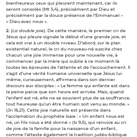
bienheureux ceux qui pleurent maintenant, car ils
seront consolés (Mt 5,4), précisément par Dieu et
précisément par la douce présence de l’Emmanuel –
« Dieu avec nous ».
2.
(
La double joie
). De cette manière, le premier cri de
Jésus qui pleure signale le début d’une grande joie, et
cela est vrai à un double niveau. D’abord, sur le plan
existentiel naturel, le cri du nouveau-né suscite chez
chacun une joie immense pour une nouvelle vie, à
commencer par la mère qui oublie à ce moment-là
toutes les épreuves de l’attente et de l’accouchement. Il
s’agit d’une vérité humaine universelle que Jésus lui-
même, curieusement, affirmera dans son dernier
discours aux disciples : « La femme qui enfante est dans
la peine parce que son heure est arrivée. Mais, quand
l’enfant est né, elle ne se souvient plus de sa souffrance,
tout heureuse qu’un être humain soit venu au monde. »
(Jn 16,21). Cette joie naturelle est présente dans
l’acclamation du prophète Isaïe : « Un enfant nous est
né, un fils nous a été donné » (Is 9,5), qui renvoie au cri
de joie de la famille pour la naissance d’un enfant,
comme l’atteste également la tradition judéo-biblique