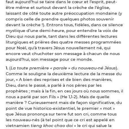
faut aujourd’hui se taire dans le cœur et l’esprit, peut-
être même et surtout devant la crèche de l’église,
laissant de côté toute autre préoccupation mondaine (y
compris celle de prendre quelques photos souvenir
devant la crèche !). Entrons tous, fidèles, dans ce silence
mystique d’une demi-heure, pour entendre la voix de
Dieu qui nous parle, tant dans les différentes lectures
liturgiques et prières des quatre messes programmées
pour Noël, qu’à travers Jésus nouvellement né, qui
encore veut chuchoter son message à chacun de nous
aujourd’hui, son message pour ce monde.
1.
(
La toute première « parole » du nouveau-né Jésus
).
Comme le souligne la deuxième lecture de la messe du
jour, « A bien des reprises et de bien des manières,
Dieu, dans le passé, a parlé à nos pères par les
prophètes ; mais à la fin, en ces jours où nous sommes, il
nous a parlé par son Fils » (He 1,1-2). Mais de quelle
manière ? Curieusement mais de façon significative, du
point de vue historico-existentiel, le premier « mot »
que Jésus prononça sur terre fut son cri, comme tous
les nouveau-nés (à tel point que ce cri est appelé en
vietnamien
tieng khoc chao doi
« le cri qui salue la