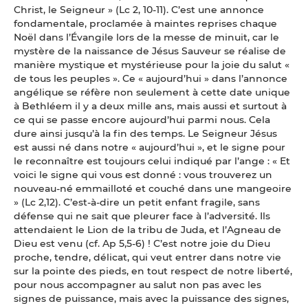
Christ, le Seigneur » (Lc 2, 10-11). C’est une annonce
fondamentale, proclamée à maintes reprises chaque
Noël dans l’Évangile lors de la messe de minuit, car le
mystère de la naissance de Jésus Sauveur se réalise de
manière mystique et mystérieuse pour la joie du salut «
de tous les peuples ». Ce « aujourd’hui » dans l’annonce
angélique se réfère non seulement à cette date unique
à Bethléem il y a deux mille ans, mais aussi et surtout à
ce qui se passe encore aujourd’hui parmi nous. Cela
dure ainsi jusqu’à la fin des temps. Le Seigneur Jésus
est aussi né dans notre « aujourd’hui », et le signe pour
le reconnaître est toujours celui indiqué par l’ange : « Et
voici le signe qui vous est donné : vous trouverez un
nouveau-né emmailloté et couché dans une mangeoire
» (Lc 2,12). C’est-à-dire un petit enfant fragile, sans
défense qui ne sait que pleurer face à l’adversité. Ils
attendaient le Lion de la tribu de Juda, et l’Agneau de
Dieu est venu (cf. Ap 5,5-6) ! C’est notre joie du Dieu
proche, tendre, délicat, qui veut entrer dans notre vie
sur la pointe des pieds, en tout respect de notre liberté,
pour nous accompagner au salut non pas avec les
signes de puissance, mais avec la puissance des signes,