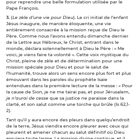
pour reprendre une belle formulation utilisée par le
Pape François.
3.
(
Le zèle d’une vie pour Dieu
). Le cri initial de l’enfant
Jésus inaugure, de manière éloquente, une vie
entièrement consacrée à la mission reçue de Dieu le
Père. Comme nous l’avons entendu dimanche dernier
de la Lettre aux Hébreux, le Christ, entrant dans le
monde, déclara solennellement à Dieu le Père : « Me
voici, je viens faire ta volonté ». Cette voix mystique du
Christ, pleine de zèle et de détermination pour une
mission spéciale pour Dieu et pour le salut de
l’humanité, trouve alors un sens encore plus fort et plus
émouvant dans les paroles du prophète Isaïe
entendues dans la première lecture de la messe : « Pour
la cause de Sion, je ne me tairai pas, et pour Jérusalem,
je n’aurai de cesse
que sa justice ne paraisse dans la
clarté, et son salut comme une torche qui brûle (Is 62,1-
2).
Tant qu’il y aura encore des pleurs dans quelqu’endroit
de la terre, Jésus viendra encore pleurer avec ceux qui
pleurent et amener chacun au salut définitif où Dieu
essuiera toute larme. La mission divine continue, et il