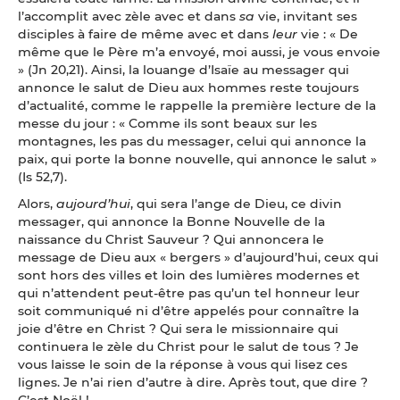
l’accomplit avec zèle avec et dans
sa
vie, invitant ses
disciples à faire de même avec et dans
leur
vie : « De
même que le Père m’a envoyé, moi aussi, je vous envoie
» (Jn 20,21). Ainsi, la louange d’Isaïe au messager qui
annonce le salut de Dieu aux hommes reste toujours
d’actualité, comme le rappelle la première lecture de la
messe du jour : « Comme ils sont beaux sur les
montagnes, les pas du messager, celui qui annonce la
paix, qui porte la bonne nouvelle, qui annonce le salut »
(Is 52,7).
Alors,
aujourd’hui
, qui sera l’ange de Dieu, ce divin
messager, qui annonce la Bonne Nouvelle de la
naissance du Christ Sauveur ? Qui annoncera le
message de Dieu aux « bergers » d’aujourd’hui, ceux qui
sont hors des villes et loin des lumières modernes et
qui n’attendent peut-être pas qu’un tel honneur leur
soit communiqué ni d’être appelés pour connaître la
joie d’être en Christ ? Qui sera le missionnaire qui
continuera le zèle du Christ pour le salut de tous ? Je
vous laisse le soin de la réponse à vous qui lisez ces
lignes. Je n’ai rien d’autre à dire. Après tout, que dire ?
C’est Noël !