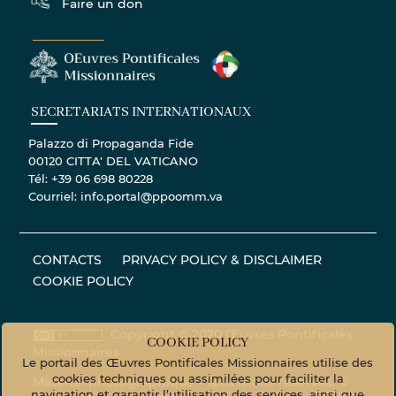
Faire un don
SECRETARIATS INTERNATIONAUX
Palazzo di Propaganda Fide
00120 CITTA' DEL VATICANO
Tél: +39 06 698 80228
Courriel: info.portal@ppoomm.va
CONTACTS
PRIVACY POLICY & DISCLAIMER
COOKIE POLICY
Copyright © 2020 Œuvres Pontificales
COOKIE POLICY
Missionnaires
Le portail des Œuvres Pontificales Missionnaires utilise des
cookies techniques ou assimilées pour faciliter la
Matériel photographique - Tous droits réservés. ©
navigation et garantir l’utilisation des services, ainsi que