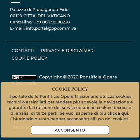
Palazzo di Propaganda Fide
00120 CITTA' DEL VATICANO
Centralino: +39 06 698 80228
E-mail: info.portal@ppoomm.va
CONTATTI
PRIVACY E DISCLAIMER
COOKIE POLICY
Copyright © 2020 Pontificie Opere
Missionarie
COOKIE POLICY
Materiale fotografico - Tutti i diritti riservati. ©
Il portale delle Pontificie Opere Missionarie utilizza cookies
Pontificie Opere Missionarie © Servizio fotografico
tecnici o assimilati per rendere più agevole la navigazione e
Vatican Media
photo.vaticanmedia.va
garantire la fruizione dei servizi ed anche cookies tecnici e
di analisi di terze parti. Se vuoi saperne di più
clicca qui
.
Chiudendo questo banner acconsenti all’uso dei cookies.
SEGUICI
ACCONSENTO