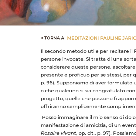
< TORNA A
MEDITAZIONI PAULINE JARIC
Il secondo metodo utile per recitare il 
persone invocate. Si tratta di una sort
considerare queste persone, ascoltare
presente e proficuo per se stessi, per 
p. 96). Supponiamo di aver formulato 
o che qualcuno si sia congratulato con
progetto, quelle che possono frapporre
offriranno semplicemente complimenti l
Posso immaginare il mio senso di dolore 
manifestazione di amicizia, di un event
Rosaire vivant
, op. cit., p. 97). Possi