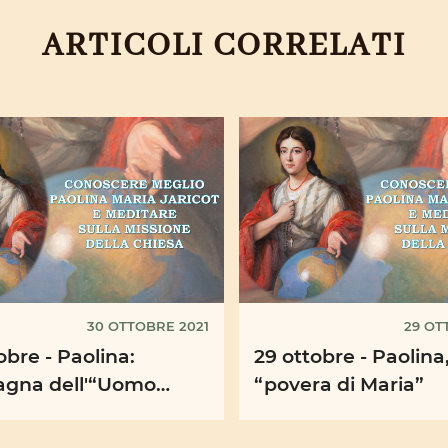
ARTICOLI CORRELATI
30 OTTOBRE 2021
29 OT
obre - Paolina:
29 ottobre - Paolina,
gna dell'“Uomo
“povera di Maria”
le”