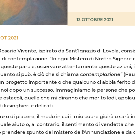
13 OTTOBRE 2021
OT 2021
Rosario Vivente, ispirato da Sant'Ignazio di Loyola, cons
a di contemplazione. "In ogni Mistero di Nostro Signore c
 queste parole, osservare attentamente queste azioni, 
quanto si può, è ciò che si chiama
contemplazione”
(Paul
un progetto importante o che qualcuno ci abbia ferito 
 noi dopo un successo. Immaginiamo le persone che posso
 ostacoli, quelle che mi diranno che merito lodi, appla
usinghieri e delicati.
o di piacere, il modo in cui il mio cuore gioirà o sarà ir
uale aiuto o, al contrario, il sentimento di vendetta ch
amo prendere spunto dal mistero dell'Annunciazione e da qu