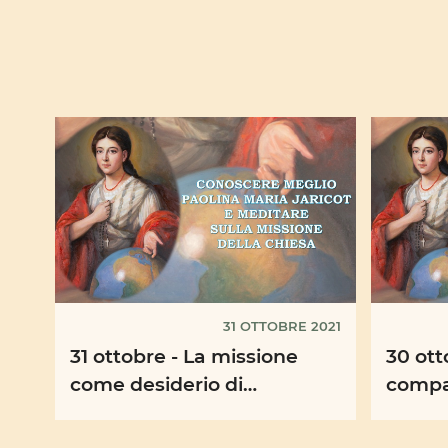
31 OTTOBRE 2021
31 ottobre - La missione
30 ott
come desiderio di
compa
diffondere l’amore di Dio
Solida