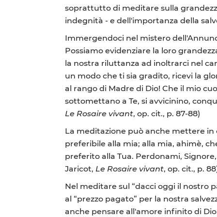
soprattutto di meditare sulla grandezza
indegnità - e dell'importanza della salv
Immergendoci nel mistero dell'Annuncia
Possiamo evidenziare la loro grandezza 
la nostra riluttanza ad inoltrarci nel c
un modo che ti sia gradito, ricevi la gl
al rango di Madre di Dio! Che il mio cuore,
sottomettano a Te, si avvicinino, conqui
Le Rosaire vivant
, op. cit., p. 87-88)
La meditazione può anche mettere in e
preferibile alla mia; alla mia, ahimè, c
preferito alla Tua. Perdonami, Signore
Jaricot,
Le Rosaire vivant
, op. cit., p. 88
Nel meditare sul “dacci oggi il nostro p
al “prezzo pagato” per la nostra salvezz
anche pensare all'amore infinito di Di