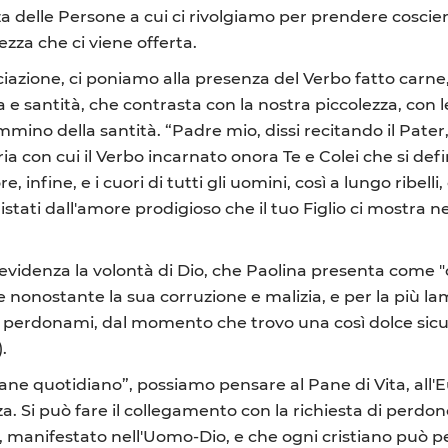
 delle Persone a cui ci rivolgiamo per prendere coscienza
ezza che ci viene offerta.
zione, ci poniamo alla presenza del Verbo fatto carne, 
e santità, che contrasta con la nostra piccolezza, con le
ammino della santità. “Padre mio, dissi recitando il Pate
oria con cui il Verbo incarnato onora Te e Colei che si de
 infine, e i cuori di tutti gli uomini, così a lungo ribelli,
stati dall'amore prodigioso che il tuo Figlio ci mostra n
videnza la volontà di Dio, che Paolina presenta come "c
he nonostante la sua corruzione e malizia, e per la più l
, perdonami, dal momento che trovo una così dolce sicu
).
ane quotidiano”, possiamo pensare al Pane di Vita, all'Eu
a. Si può fare il collegamento con la richiesta di perdono
o, manifestato nell'Uomo-Dio, e che ogni cristiano può p