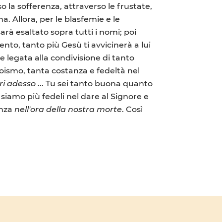
 la sofferenza, attraverso le frustate,
na. Allora, per le blasfemie e le
sarà esaltato sopra tutti i nomi; poi
nto, tanto più Gesù ti avvicinerà a lui
orse legata alla condivisione di tanto
oismo, tanta costanza e fedeltà nel
ri adesso
... Tu sei tanto buona quanto
siamo più fedeli nel dare al Signore e
anza
nell'ora della nostra morte
. Così