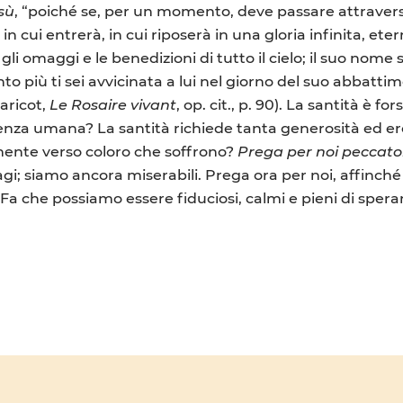
esù
, “poiché se, per un momento, deve passare attraverso
 in cui entrerà, in cui riposerà in una gloria infinita, eter
 gli omaggi e le benedizioni di tutto il cielo; il suo nome 
 più ti sei avvicinata a lui nel giorno del suo abbattime
Jaricot,
Le Rosaire vivant
, op. cit., p. 90). La santità è f
lenza umana? La santità richiede tanta generosità ed er
ente verso coloro che soffrono?
Prega per noi peccato
gi; siamo ancora miserabili. Prega ora per noi, affinché 
. Fa che possiamo essere fiduciosi, calmi e pieni di sper