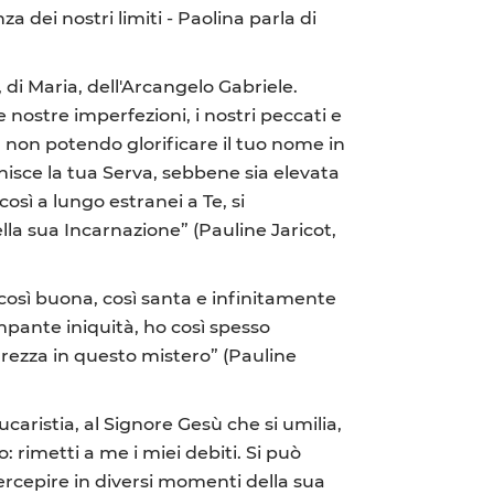
 dei nostri limiti - Paolina parla di
di Maria, dell'Arcangelo Gabriele.
 nostre imperfezioni, i nostri peccati e
r, non potendo glorificare il tuo nome in
finisce la tua Serva, sebbene sia elevata
 così a lungo estranei a Te, si
ella sua Incarnazione” (Pauline Jaricot,
osì buona, così santa e infinitamente
ampante iniquità, ho così spesso
rezza in questo mistero” (Pauline
caristia, al Signore Gesù che si umilia,
: rimetti a me i miei debiti. Si può
ercepire in diversi momenti della sua