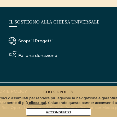
IL SOSTEGNO ALLA CHIESA UNIVERSALE
Scopri i Progetti
Fai una donazione
OKIE POLICY
COOKIE POLICY
ecnici o assimilati per rendere più agevole la navigazione e garantire 
sionarie
oi saperne di più
clicca qui
. Chiudendo questo banner acconsenti al
Pontificie Opere Missionarie © Servizio fotografico Vatican Media
p
ACCONSENTO