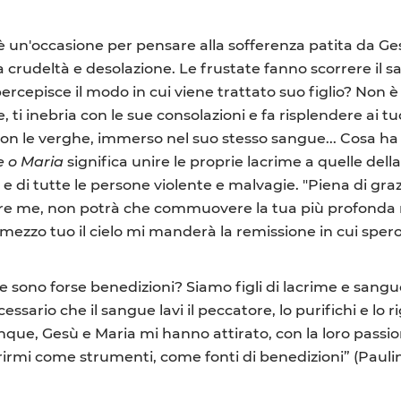
e è un'occasione per pensare alla sofferenza patita da 
a crudeltà e desolazione. Le frustate fanno scorrere il 
rcepisce il modo in cui viene trattato suo figlio? Non è 
ti inebria con le sue consolazioni e fa risplendere ai tuoi 
con le verghe, immerso nel suo stesso sangue... Cosa ha 
e o Maria
significa unire le proprie lacrime a quelle del
e di tutte le persone violente e malvagie. "Piena di grazi
lvare me, non potrà che commuovere la tua più profonda
r mezzo tuo il cielo mi manderà la remissione in cui spero
e sono forse benedizioni? Siamo figli di lacrime e sang
essario che il sangue lavi il peccatore, lo purifichi e lo 
nque, Gesù e Maria mi hanno attirato, con la loro passio
irmi come strumenti, come fonti di benedizioni” (Paulin