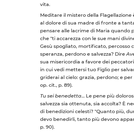
vita.
Meditare il mistero della Flagellazion
al dolore di sua madre di fronte a tant
pensare alle lacrime di Maria quando pe
che "ti accarezza con le sue mani divine, 
Gesù spogliato, mortificato, percosso 
speranza, perdono e salvezza? Dire
Av
sua misericordia a favore dei peccatori 
in cui vedi mettersi tuo Figlio per sa
griderai al cielo: grazia, perdono; e pe
op. cit., p. 89).
Tu sei benedetta
… Le pene più doloros
salvezza sia ottenuta, sia accolta? È nec
di benedizioni celesti? "Quanto più, du
devo benedirli, tanto più devono appar
p. 90).