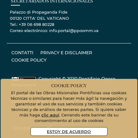
SECRETARIADOS INTERNACIONALES
Palazzo di Propaganda Fide
00120 CITTA' DEL VATICANO
Tel.: +39 06 698 80228
Correo electrónico: info.portal@ppoomm.va
CONTATTI
PRIVACY E DISCLAIMER
COOKIE POLICY
Copyright © 2020 Pontificie Opere
Missionarie
COOKIE POLICY
El portal de las Obras Misionales Pontificias usa cookies
Materiale fotografico - Tutti i diritti riservati. ©
técnicas o similares para hacer más ágil la navegación y
Pontificie Opere Missionarie © Servizio fotografico
garantizar el uso de sus servicios y también cookies
Vatican Media
photo.vaticanmedia.va
técnicas y de análisis de terceras partes. Si quiere saber
más haga
clic aquí
. Cerrando este banner da su
consentimiento al uso de cookies
SÍGUENOS EN
ESTOY DE ACUERDO