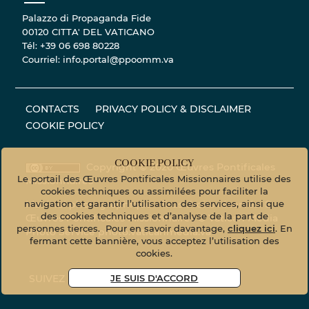
Palazzo di Propaganda Fide
00120 CITTA' DEL VATICANO
Tél: +39 06 698 80228
Courriel: info.portal@ppoomm.va
CONTACTS
PRIVACY POLICY & DISCLAIMER
COOKIE POLICY
COOKIE POLICY
Copyright © 2020 Œuvres Pontificales
Le portail des Œuvres Pontificales Missionnaires utilise des
Missionnaires
cookies techniques ou assimilées pour faciliter la
navigation et garantir l’utilisation des services, ainsi que
Matériel photographique - Tous droits réservés. ©
des cookies techniques et d’analyse de la part de
Œuvres Pontificales Missionnaires © Vatican Media
personnes tierces. Pour en savoir davantage,
cliquez ici
. En
Photo Service
photo.vaticanmedia.va
fermant cette bannière, vous acceptez l’utilisation des
cookies.
JE SUIS D'ACCORD
SUIVEZ NOUS