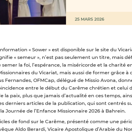
25 MARS 2026
rmation « Sower » est disponible sur le site du Vicari
ifie « semeur », n’est pas seulement un titre, mais déf
semer la foi, l’espérance, la miséricorde et la charité 
Missionnaires du Vicariat, mais aussi de former grâce à
cus Fernandes, OFMCap, délégué de Missio Avona, donne
a coïncidence entre le début du Carême chrétien et celu
la paix, plus que jamais d’actualité en ces temps, ainsi
les derniers articles de la publication, qui sont centrés
la Journée de l’Enfance Missionnaire 2026 à Bahreïn.
les de fond sur le Carême, présenté comme une période
êque Aldo Berardi, Vicaire Apostolique d’Arabie du Nor