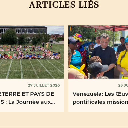
ARTICLES LIÉS
27 JUILLET 2026
23 J
TERRE ET PAYS DE
Venezuela: Les Œuv
S : La Journée aux
pontificales mission
couleurs
du Venezuela organ
des journées d'ani
et ...