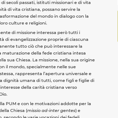
 secoli passati, istituti missionari e di vita
à di vita cristiana, possano servire la
a trasformazione del mondo in dialogo con la
loro culture e religioni.
ente di missione interessa però tutti i
ità di evangelizzazione proprie di ciascuna
nente tutto ciò che può interessare la
, la maturazione della fede cristiana intesa
la sua Chiesa. La missione, nella sua origine
con il mondo, specialmente nelle sue
 stessa, rappresenta l’apertura universale e
a dignità umana di tutti, come figli e figlie di
’interesse della carità cristiana verso
Dio.
della PUM e con le motivazioni addotte per la
ella Chiesa (
missio ad-inter gentes
) e
, secondo le varie vocazioni dei fedeli