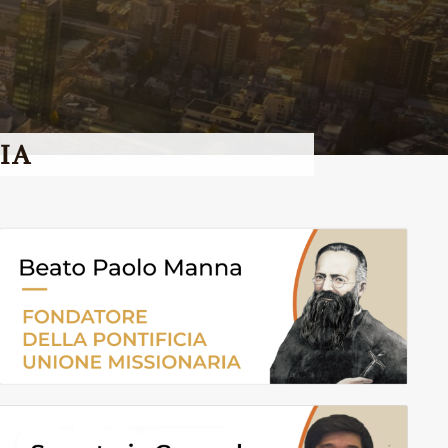
IA
© Giappone-Tokyo