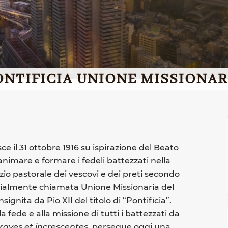
ONTIFICIA UNIONE MISSIONAR
l 31 ottobre 1916 su ispirazione del Beato
nimare e formare i fedeli battezzati nella
izio pastorale dei vescovi e dei preti secondo
nizialmente chiamata Unione Missionaria del
ignita da Pio XII del titolo di “Pontificia”.
la fede e alla missione di tutti i battezzati da
raves et increscentes
, persegue oggi una