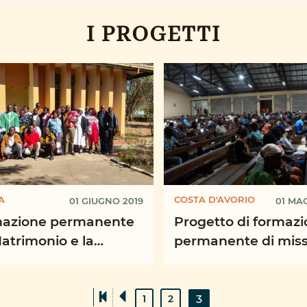
I PROGETTI
A
COSTA D'AVORIO
01 GIUGNO 2019
01 MA
azione permanente
Progetto di formaz
Matrimonio e la
permanente di miss
glia - ZCCB
religiosi, sacerdoti e
operatori pastorali, la
3
1
2