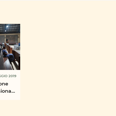
GGIO 2019
ione
ionari,
ici ...