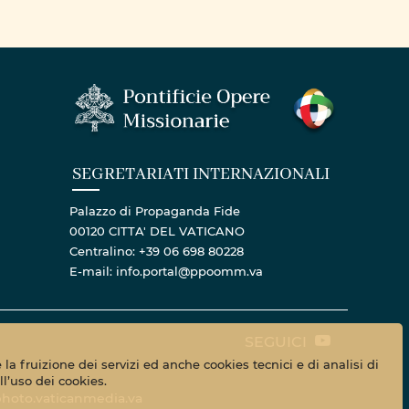
SEGRETARIATI INTERNAZIONALI
Palazzo di Propaganda Fide
00120 CITTA' DEL VATICANO
Centralino: +39 06 698 80228
E-mail: info.portal@ppoomm.va
SEGUICI
la fruizione dei servizi ed anche cookies tecnici e di analisi di
l’uso dei cookies.
hoto.vaticanmedia.va