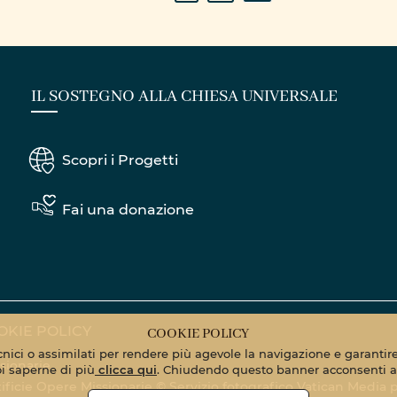
IL SOSTEGNO ALLA CHIESA UNIVERSALE
Scopri i Progetti
Fai una donazione
OKIE POLICY
COOKIE POLICY
ecnici o assimilati per rendere più agevole la navigazione e garantire 
sionarie
oi saperne di più
clicca qui
. Chiudendo questo banner acconsenti al
Pontificie Opere Missionarie © Servizio fotografico Vatican Media
p