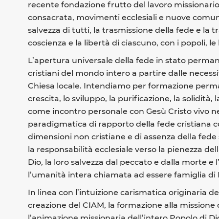
recente fondazione frutto del lavoro missionario di
consacrata, movimenti ecclesiali e nuove comunit
salvezza di tutti, la trasmissione della fede e l
coscienza e la libertà di ciascuno, con i popoli, le 
L’apertura universale della fede in stato perman
cristiani del mondo intero a partire dalle necess
Chiesa locale. Intendiamo per formazione perma
crescita, lo sviluppo, la purificazione, la solidità
come incontro personale con Gesù Cristo vivo nel
paradigmatica di rapporto della fede cristiana 
dimensioni non cristiane e di assenza della fede
la responsabilità ecclesiale verso la pienezza dell
Dio, la loro salvezza dal peccato e dalla morte e l
l’umanità intera chiamata ad essere famiglia di 
In linea con l’intuizione carismatica originaria 
creazione del CIAM, la formazione alla missione d
l’animazione missionaria dell’intero Popolo di Dio