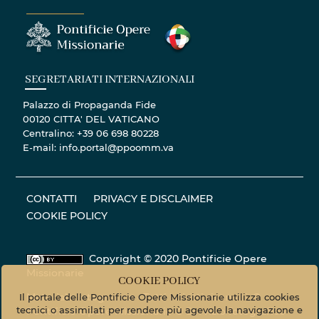
SEGRETARIATI INTERNAZIONALI
Palazzo di Propaganda Fide
00120 CITTA' DEL VATICANO
Centralino: +39 06 698 80228
E-mail: info.portal@ppoomm.va
CONTATTI
PRIVACY E DISCLAIMER
COOKIE POLICY
Copyright © 2020 Pontificie Opere
Missionarie
COOKIE POLICY
Materiale fotografico - Tutti i diritti riservati. ©
Il portale delle Pontificie Opere Missionarie utilizza cookies
tecnici o assimilati per rendere più agevole la navigazione e
Pontificie Opere Missionarie © Servizio fotografico