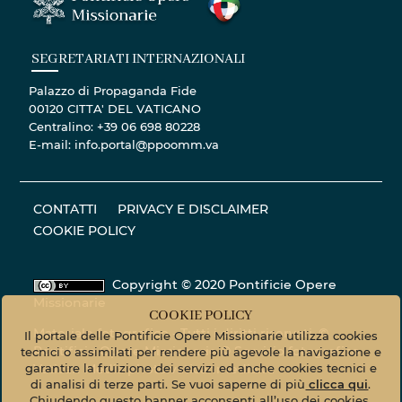
SEGRETARIATI INTERNAZIONALI
Palazzo di Propaganda Fide
00120 CITTA' DEL VATICANO
Centralino: +39 06 698 80228
E-mail: info.portal@ppoomm.va
CONTATTI
PRIVACY E DISCLAIMER
COOKIE POLICY
Copyright © 2020 Pontificie Opere
Missionarie
COOKIE POLICY
Materiale fotografico - Tutti i diritti riservati. ©
Il portale delle Pontificie Opere Missionarie utilizza cookies
Pontificie Opere Missionarie © Servizio fotografico
tecnici o assimilati per rendere più agevole la navigazione e
Vatican Media
photo.vaticanmedia.va
garantire la fruizione dei servizi ed anche cookies tecnici e
di analisi di terze parti. Se vuoi saperne di più
clicca qui
.
Chiudendo questo banner acconsenti all’uso dei cookies.