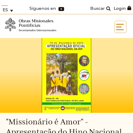
Síguenos en
Buscar
Login
ES
"Missionário é Amor" -
Apresentação do Hino Nacional