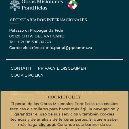
SECRETARIADOS INTERNACIONALES
Palazzo di Propaganda Fide
00120 CITTA' DEL VATICANO
Tel.: +39 06 698 80228
Correo electrónico: info.portal@ppoomm.va
CONTATTI
PRIVACY E DISCLAIMER
COOKIE POLICY
Copyright © 2020 Pontificie Opere
COOKIE POLICY
Missionarie
El portal de las Obras Misionales Pontificias usa cookies
Materiale fotografico - Tutti i diritti riservati. ©
técnicas o similares para hacer más ágil la navegación y
Pontificie Opere Missionarie © Servizio fotografico
garantizar el uso de sus servicios y también cookies
técnicas y de análisis de terceras partes. Si quiere saber
Vatican Media
photo.vaticanmedia.va
más haga
clic aquí
. Cerrando este banner da su