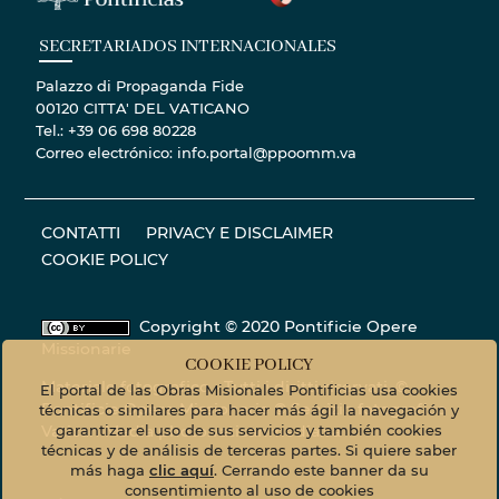
SECRETARIADOS INTERNACIONALES
Palazzo di Propaganda Fide
00120 CITTA' DEL VATICANO
Tel.: +39 06 698 80228
Correo electrónico: info.portal@ppoomm.va
CONTATTI
PRIVACY E DISCLAIMER
COOKIE POLICY
Copyright © 2020 Pontificie Opere
Missionarie
COOKIE POLICY
Materiale fotografico - Tutti i diritti riservati. ©
El portal de las Obras Misionales Pontificias usa cookies
Pontificie Opere Missionarie © Servizio fotografico
técnicas o similares para hacer más ágil la navegación y
garantizar el uso de sus servicios y también cookies
Vatican Media
photo.vaticanmedia.va
técnicas y de análisis de terceras partes. Si quiere saber
más haga
clic aquí
. Cerrando este banner da su
consentimiento al uso de cookies