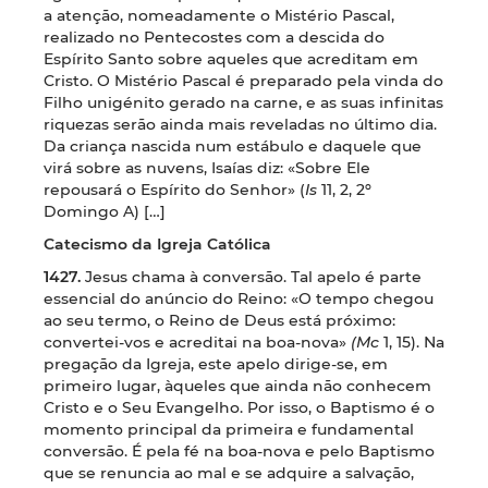
a atenção, nomeadamente o Mistério Pascal,
realizado no Pentecostes com a descida do
Espírito Santo sobre aqueles que acreditam em
Cristo. O Mistério Pascal é preparado pela vinda do
Filho unigénito gerado na carne, e as suas infinitas
riquezas serão ainda mais reveladas no último dia.
Da criança nascida num estábulo e daquele que
virá sobre as nuvens, Isaías diz: «Sobre Ele
repousará o Espírito do Senhor» (
Is
11, 2, 2º
Domingo A) […]
Catecismo da Igreja Católica
1427.
Jesus chama à conversão. Tal apelo é parte
essencial do anúncio do Reino: «O tempo chegou
ao seu termo, o Reino de Deus está próximo:
convertei-vos e acreditai na boa-nova»
(Mc
1, 15). Na
pregação da Igreja, este apelo dirige-se, em
primeiro lugar, àqueles que ainda não conhecem
Cristo e o Seu Evangelho. Por isso, o Baptismo é o
momento principal da primeira e fundamental
conversão. É pela fé na boa-nova e pelo Baptismo
que se renuncia ao mal e se adquire a salvação,