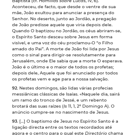
Baptista (cf.
Homilias sobre Lucas
, IV, 6).
Aconteceu, de facto, que desde o ventre de sua
mãe, João exultou para anunciar a presença do
Senhor. No deserto, junto ao Jordão, a pregação
de João predisse aquele que viria depois dele.
Quando O baptizou no Jordão, os céus abriram-se,
o Espírito Santo desceu sobre Jesus em forma
visível, e uma voz do céu proclamou-O “o Filho
amado do Pai”. A morte de João foi lida por Jesus
como o sinal para dirigir-se resolutamente para
Jerusalém, onde Ele sabia que a morte O esperava.
João é o último e o maior de todos os profetas;
depois dele, Aquele que foi anunciado por todos
os profetas vem e age para a nossa salvação.
92
. Nestes domingos, são lidas várias profecias
messiânicas clássicas de Isaías. «Naquele dia, sairá
um ramo do tronco de Jessé, e um rebento
brotará das suas raízes (
Is
11, 1, 2º Domingo A). O
anúncio cumpre-se no nascimento de Jesus.
93
. […] O baptismo de Jesus no Espírito Santo é a
ligação directa entre os textos recordados até
agora e o centro para o qual este
Directório
chama