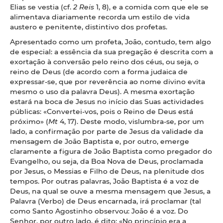
Elias se vestia (cf.
2 Reis
1, 8), e a comida com que ele se
alimentava diariamente recorda um estilo de vida
austero e penitente, distintivo dos profetas.
Apresentado como um profeta, João, contudo, tem algo
de especial: a essência da sua pregação é descrita com a
exortação à conversão pelo reino dos céus, ou seja, o
reino de Deus (de acordo com a forma judaica de
expressar-se, que por reverência ao nome divino evita
mesmo o uso da palavra Deus). A mesma exortação
estará na boca de Jesus no início das Suas actividades
públicas: «Convertei-vos, pois o Reino de Deus está
próximo» (
Mt
4, 17). Deste modo, vislumbra-se, por um
lado, a confirmação por parte de Jesus da validade da
mensagem de João Baptista e, por outro, emerge
claramente a figura de João Baptista como pregador do
Evangelho, ou seja, da Boa Nova de Deus, proclamada
por Jesus, o Messias e Filho de Deus, na plenitude dos
tempos. Por outras palavras, João Baptista é a voz de
Deus, na qual se ouve a mesma mensagem que Jesus, a
Palavra (Verbo) de Deus encarnada, irá proclamar (tal
como Santo Agostinho observou: João é a voz. Do
Senhor, por outro lado, é dito: «No princípio era a