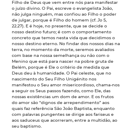
Filho de Deus que vem entre nós para manifestar
o juízo divino. O Pai, escreve o evangelista João,
não julga ninguém, mas confiou ao Filho o poder
de julgar, porque é Filho do homem (cf.
Jo
5,
22.27). E é hoje, no presente, que se decide o
nosso destino futuro; é com o comportamento
concreto que temos nesta vida que decidimos o
nosso destino eterno. No findar dos nossos dias na
terra, no momento da morte, seremos avaliados
com base na nossa semelhança ou não com o
Menino que está para nascer na pobre gruta de
Belém, porque é Ele o critério de medida que
Deus deu à humanidade. O Pai celeste, que no
nascimento do Seu Filho Unigénito nos
manifestou o Seu amor misericordioso, chama-nos
a seguir os Seus passos fazendo, como Ele, das
nossas existências um dom de amor. E os frutos
do amor são “dignos de arrependimento” aos
quais faz referência São João Baptista, enquanto
com palavras pungentes se dirige aos fariseus e
aos saduceus que acorreram, entre a multidão, ao
seu baptismo.