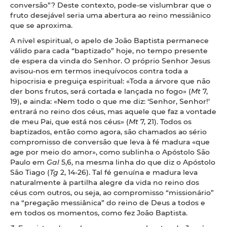
conversão”? Deste contexto, pode-se vislumbrar que o
fruto desejável seria uma abertura ao reino messiânico
que se aproxima.
A nível espiritual, o apelo de João Baptista permanece
válido para cada “baptizado” hoje, no tempo presente
de espera da vinda do Senhor. O próprio Senhor Jesus
avisou-nos em termos inequívocos contra toda a
hipocrisia e preguiça espiritual: «Toda a árvore que não
der bons frutos, será cortada e lançada no fogo» (
Mt
7,
19), e ainda: «Nem todo o que me diz: ‘Senhor, Senhor!’
entrará no reino dos céus, mas aquele que faz a vontade
de meu Pai, que está nos céus» (
Mt
7, 21). Todos os
baptizados, então como agora, são chamados ao sério
compromisso de conversão que leva à fé madura «que
age por meio do amor», como sublinha o Apóstolo São
Paulo em
Gal
5,6, na mesma linha do que diz o Apóstolo
São Tiago (
Tg
2, 14-26). Tal fé genuína e madura leva
naturalmente à partilha alegre da vida no reino dos
céus com outros, ou seja, ao compromisso “missionário”
na “pregação messiânica” do reino de Deus a todos e
em todos os momentos, como fez João Baptista.