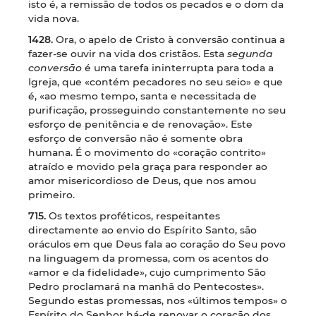
isto é, a remissão de todos os pecados e o dom da
vida nova.
1428.
Ora, o apelo de Cristo à conversão continua a
fazer-se ouvir na vida dos cristãos. Esta
segunda
conversão
é uma tarefa ininterrupta para toda a
Igreja, que «contém pecadores no seu seio» e que
é, «ao mesmo tempo, santa e necessitada de
purificação, prosseguindo constantemente no seu
esforço de penitência e de renovação». Este
esforço de conversão não é somente obra
humana. É o movimento do «coração contrito»
atraído e movido pela graça para responder ao
amor misericordioso de Deus, que nos amou
primeiro.
715.
Os textos proféticos, respeitantes
directamente ao envio do Espírito Santo, são
oráculos em que Deus fala ao coração do Seu povo
na linguagem da promessa, com os acentos do
«amor e da fidelidade», cujo cumprimento São
Pedro proclamará na manhã do Pentecostes».
Segundo estas promessas, nos «últimos tempos» o
Espírito do Senhor há-de renovar o coração dos