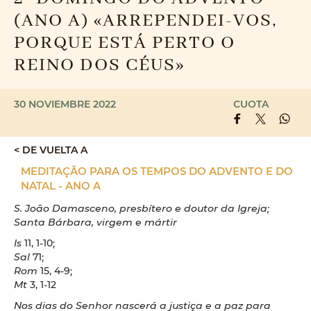
(ANO A) «ARREPENDEI-VOS,
PORQUE ESTÁ PERTO O
REINO DOS CÉUS»
30 NOVIEMBRE 2022
CUOTA
< DE VUELTA A
MEDITAÇÃO PARA OS TEMPOS DO ADVENTO E DO
NATAL - ANO A
S. João Damasceno, presbítero e doutor da Igreja;
Santa Bárbara, virgem e mártir
Is
11, 1-10;
Sal
71;
Rom
15, 4-9;
Mt
3, 1-12
Nos dias do Senhor nascerá a justiça e a paz para