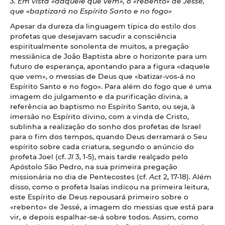
3. Em vista «daquele que vem», o «rebento» de Jessé,
que «baptizará no Espírito Santo e no fogo»
Apesar da dureza da linguagem típica do estilo dos
profetas que desejavam sacudir a consciência
espiritualmente sonolenta de muitos, a pregação
messiânica de João Baptista abre o horizonte para um
futuro de esperança, apontando para a figura «daquele
que vem», o messias de Deus que «batizar-vos-á no
Espírito Santo e no fogo». Para além do fogo que é uma
imagem do julgamento e da purificação divina, a
referência ao baptismo no Espírito Santo, ou seja, à
imersão no Espírito divino, com a vinda de Cristo,
sublinha a realização do sonho dos profetas de Israel
para o fim dos tempos, quando Deus derramará o Seu
espírito sobre cada criatura, segundo o anúncio do
profeta Joel (cf.
Jl
3, 1-5), mais tarde realçado pelo
Apóstolo São Pedro, na sua primeira pregação
missionária no dia de Pentecostes (cf.
Act
2, 17-18). Além
disso, como o profeta Isaías indicou na primeira leitura,
este Espírito de Deus repousará primeiro sobre o
«rebento» de Jessé, a imagem do messias que está para
vir, e depois espalhar-se-á sobre todos. Assim, como