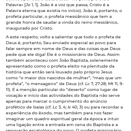
Palavra» [
Jo
1, 1]. João é a voz que passa, Cristo é a
Palavra eterna que existia no início). João é, portanto, o
profeta particular, o profeta messiânico que tem a
grande honra de saudar a vinda do reino messiânico,
inaugurado por Cristo.
A este respeito, volto a salientar que todo o profeta de
Deus é, portanto, Seu enviado especial ao povo para
falar sempre em nome de Deus e das coisas que Deus
pede que ele diga! Ele é o missionário de Deus. Assim
também aconteceu com João Baptista, solenemente
apresentado como o profeta eleito na plenitude da
história que então será louvado pelo próprio Jesus
como “o maior dos nascidos de mulher”, “mais que um
profeta”, “o mensageiro” de Deus (cf.
Lc
7, 27-28;
Mt
11, 9-
11). E a menção particular do “deserto” como lugar de
vocação e início das actividades do Baptista não serve
apenas para marcar o cumprimento do anúncio
profético de Isaías (cf.
Lc
3, 4;
Is
40, 3) ou para recordar a
experiência do êxodo, mas também para nos fazer
imaginar um quadro espiritual geral da época e intuir
uma ligação entre a entrada em cena do Baptista e a
renovação escatológica do povo. O profeta missionário