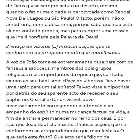
de Deus quase sempre actua no deserto, mesmo
quando o faz numa cidade superpovoada como Xangai,
Nova Deli, Lagos ou São Paulo! O facto, porém, não o
amedronta nem o desanima, porque sabe que não está
ali por vontade própria, mas para cumprir uma missão
que lhe é confiada pela Palavra de Deus!
2. «Raça de víboras (…) Praticai acções que se
conformem ao arrependimento que manifestais»
A voz de João torna-se extremamente dura para com os
fariseus e saduceus, membros dos dois grupos
religiosos mais importantes da época que, contudo,
vieram ao seu baptismo: «Raça de víboras.» Deve haver
uma razão para um tal epíteto! Talvez visse a hipocrisia
por detrás do seu aparente acto de receber o seu
baptismo. O sinal exterior, visível, deve
necessariamente corresponder à intenção e ao
empenho do espírito numa mudança factual da vida, a
fim de entrar e permanecer no reino dos céus. É por
isso que João Baptista insiste: «Praticai acções que se
conformem ao arrependimento que manifestais.» O
que seria este fruto? Que acto seria “digno de