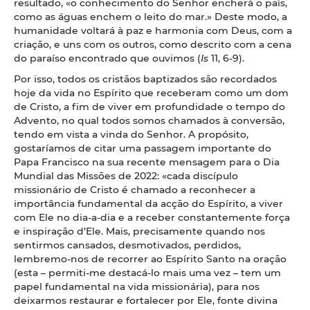
resultado, «o conhecimento do Senhor encherá o país,
como as águas enchem o leito do mar.» Deste modo, a
humanidade voltará à paz e harmonia com Deus, com a
criação, e uns com os outros, como descrito com a cena
do paraíso encontrado que ouvimos (
Is
11, 6-9).
Por isso, todos os cristãos baptizados são recordados
hoje da vida no Espírito que receberam como um dom
de Cristo, a fim de viver em profundidade o tempo do
Advento, no qual todos somos chamados à conversão,
tendo em vista a vinda do Senhor. A propósito,
gostaríamos de citar uma passagem importante do
Papa Francisco na sua recente mensagem para o Dia
Mundial das Missões de 2022: «cada discípulo
missionário de Cristo é chamado a reconhecer a
importância fundamental da acção do Espírito, a viver
com Ele no dia-a-dia e a receber constantemente força
e inspiração d’Ele. Mais, precisamente quando nos
sentirmos cansados, desmotivados, perdidos,
lembremo-nos de recorrer ao Espírito Santo na oração
(esta – permiti-me destacá-lo mais uma vez – tem um
papel fundamental na vida missionária), para nos
deixarmos restaurar e fortalecer por Ele, fonte divina