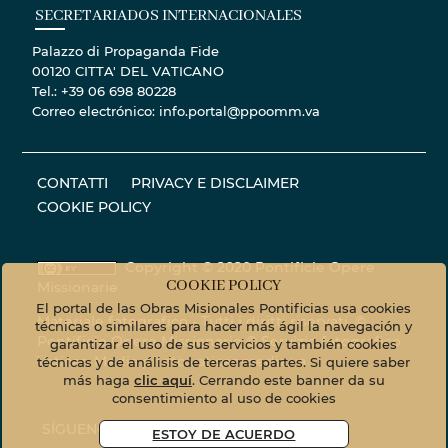
SECRETARIADOS INTERNACIONALES
Palazzo di Propaganda Fide
00120 CITTA' DEL VATICANO
Tel.: +39 06 698 80228
Correo electrónico: info.portal@ppoomm.va
CONTATTI
PRIVACY E DISCLAIMER
COOKIE POLICY
Copyright © 2020 Pontificie Opere
COOKIE POLICY
Missionarie
El portal de las Obras Misionales Pontificias usa cookies
Materiale fotografico - Tutti i diritti riservati. ©
técnicas o similares para hacer más ágil la navegación y
Pontificie Opere Missionarie © Servizio fotografico
garantizar el uso de sus servicios y también cookies
Vatican Media
photo.vaticanmedia.va
técnicas y de análisis de terceras partes. Si quiere saber
más haga
clic aquí
. Cerrando este banner da su
consentimiento al uso de cookies
SÍGUENOS EN
ESTOY DE ACUERDO