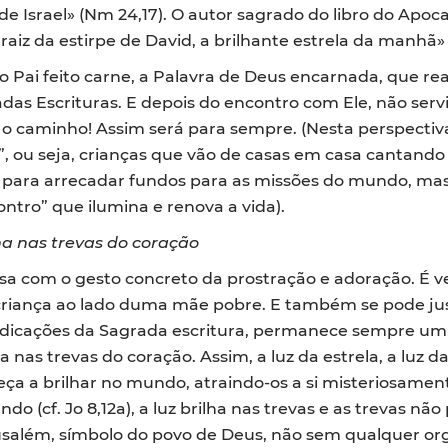
e Israel» (Nm 24,17). O autor sagrado do libro do Apoca
raiz da estirpe de David, a brilhante estrela da manhã» 
do Pai feito carne, a Palavra de Deus encarnada, que re
as Escrituras. E depois do encontro com Ele, não servi
o caminho! Assim será para sempre. (Nesta perspectiva
, ou seja, crianças que vão de casas em casa cantando c
 só para arrecadar fundos para as missões do mundo, m
ontro” que ilumina e renova a vida).
ha nas trevas do coração
sa com o gesto concreto da prostração e adoração. É
riança ao lado duma mãe pobre. E também se pode justi
s indicações da Sagrada escritura, permanece sempre um
nas trevas do coração. Assim, a luz da estrela, a luz da
a a brilhar no mundo, atraindo-os a si misteriosament
o (cf. Jo 8,12a), a luz brilha nas trevas e as trevas não 
rusalém, símbolo do povo de Deus, não sem qualquer orgu