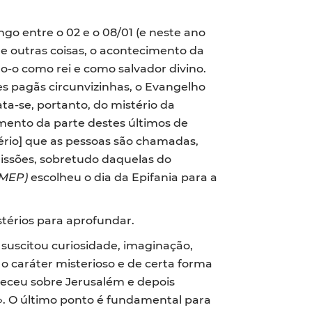
go entre o 02 e o 08/01 (e neste ano
re outras coisas, o acontecimento da
-o como rei e como salvador divino.
ões pagãs circunvizinhas, o Evangelho
ta-se, portanto, do mistério da
mento da parte destes últimos de
ério] que as pessoas são chamadas,
missões, sobretudo daquelas do
(MEP)
escolheu o dia da Epifania para a
istérios para aprofundar.
suscitou curiosidade, imaginação,
o caráter misterioso e de certa forma
receu sobre Jerusalém e depois
». O último ponto é fundamental para