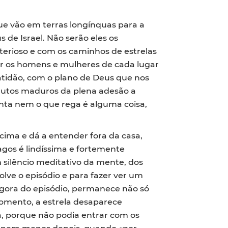
ue vão em terras longínquas para a
de Israel. Não serão eles os
terioso e com os caminhos de estrelas
ar os homens e mulheres de cada lugar
ratidão, com o plano de Deus que nos
rutos maduros da plena adesão a
anta nem o que rega é alguma coisa,
ima e dá a entender fora da casa,
agos é lindíssima e fortemente
 silêncio meditativo da mente, dos
olve o episódio e para fazer ver um
agora do episódio, permanece não só
momento, a estrela desaparece
a, porque não podia entrar com os
a nem menos depois, quando «por