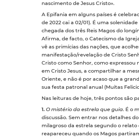
nascimento de Jesus Cristo».
A Epifania em alguns países é celebra
de 2022 cai a 02/01). É uma solenidade
chegada dos três Reis Magos do longí
Afirma, de facto, o Catecismo da Igrej
vê as primícias das nações, que acolhe
manifestação/revelação de Cristo Sen
Cristo como Senhor, como expressou m
em Cristo Jesus, a compartilhar a mes
Oriente, e não é por acaso que a gran
sua festa patronal anual (Muitas Felici
Nas leituras de hoje, três pontos são p
1.
O mistério da estrela que guia
. É o 
discussão. Sem entrar nos detalhes do
milagroso da estrela segundo o relato
reapareceu quando os Magos partiram