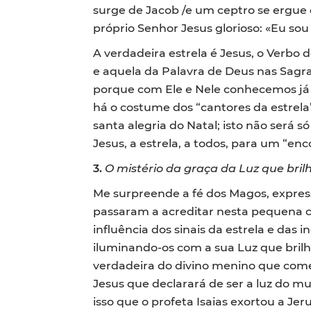
surge de Jacob /e um ceptro se ergue d
próprio Senhor Jesus glorioso: «Eu sou 
A verdadeira estrela é Jesus, o Verbo 
e aquela da Palavra de Deus nas Sagrad
porque com Ele e Nele conhecemos já 
há o costume dos “cantores da estrela”
santa alegria do Natal; isto não será
Jesus, a estrela, a todos, para um “enc
3.
O mistério da graça da Luz que bril
Me surpreende a fé dos Magos, expres
passaram a acreditar nesta pequena c
influência dos sinais da estrela e da
iluminando-os com a sua Luz que brilha 
verdadeira do divino menino que começ
Jesus que declarará de ser a luz do mund
isso que o profeta Isaias exortou a Je