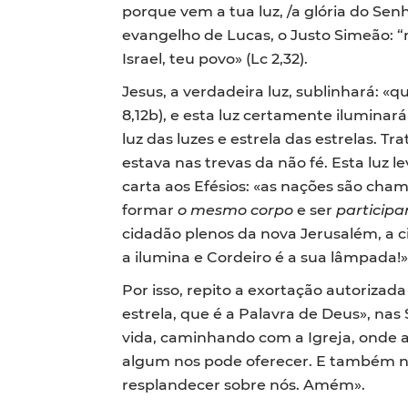
porque vem a tua luz, /a glória do Senh
evangelho de Lucas, o Justo Simeão: “
Israel, teu povo» (Lc 2,32).
Jesus, a verdadeira luz, sublinhará: «
8,12b), e esta luz certamente iluminar
luz das luzes e estrela das estrelas.
estava nas trevas da não fé. Esta luz 
carta aos Efésios: «as nações são cha
formar
o mesmo corpo
e ser
particip
cidadão plenos da nova Jerusalém, a ci
a ilumina e Cordeiro é a sua lâmpada!»,
Por isso, repito a exortação autoriza
estrela, que é a Palavra de Deus», nas
vida, caminhando com a Igreja, onde 
algum nos pode oferecer. E também nós
resplandecer sobre nós. Amém».