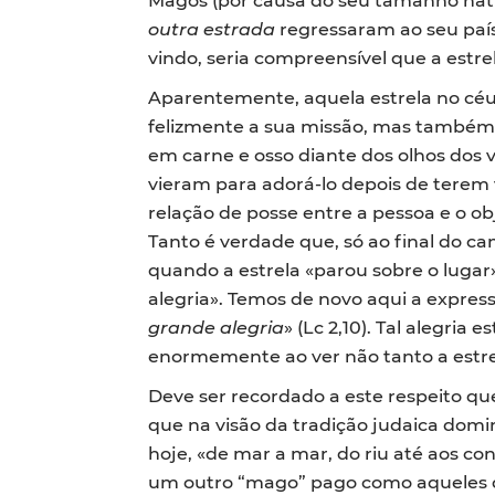
outra estrada
regressaram ao seu país
vindo, seria compreensível que a estrel
Aparentemente, aquela estrela no cé
felizmente a sua missão, mas também e
em carne e osso diante dos olhos dos v
vieram para adorá-lo depois de terem 
relação de posse entre a pessoa e o ob
Tanto é verdade que, só ao final do 
quando a estrela «parou sobre o lugar
alegria». Temos de novo aqui a express
grande alegria
» (Lc 2,10). Tal alegri
enormemente ao ver não tanto a estre
Deve ser recordado a este respeito que
que na visão da tradição judaica domi
hoje, «de mar a mar, do riu até aos co
um outro “mago” pago como aqueles do