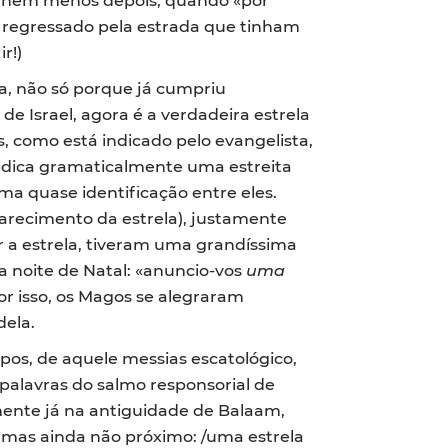
m regressado pela estrada que tinham
r!)
, não só porque já cumpriu
e Israel, agora é a verdadeira estrela
s, como está indicado pelo evangelista,
 indica gramaticalmente uma estreita
ma quase identificação entre eles.
arecimento da estrela), justamente
r a estrela, tiveram uma grandíssima
na noite de Natal: «anuncio-vos
uma
Por isso, os Magos se alegraram
dela.
mpos, de aquele messias escatológico,
palavras do salmo responsorial de
camente já na antiguidade de Balaam,
 mas ainda não próximo: /uma estrela