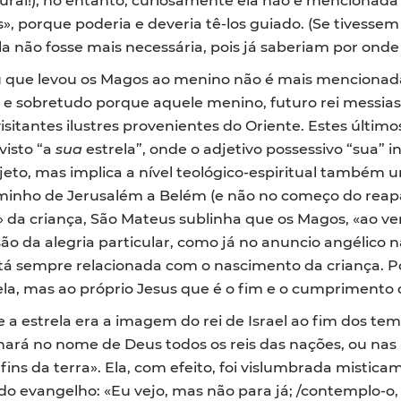
», porque poderia e deveria tê-los guiado. (Se tivesse
a não fosse mais necessária, pois já saberiam por onde i
u que levou os Magos ao menino não é mais mencionada
 sobretudo porque aquele menino, futuro rei messias d
isitantes ilustres provenientes do Oriente. Estes último
visto “a
sua
estrela”, onde o adjetivo possessivo “sua”
jeto, mas implica a nível teológico-espiritual também u
caminho de Jerusalém a Belém (e não no começo do reap
» da criança, São Mateus sublinha que os Magos, «ao ve
ão da alegria particular, como já no anuncio angélico 
a está sempre relacionada com o nascimento da criança. 
la, mas ao próprio Jesus que é o fim e o cumprimento 
 a estrela era a imagem do rei de Israel ao fim dos te
nará no nome de Deus todos os reis das nações, ou nas 
nfins da terra». Ela, com efeito, foi vislumbrada misti
 evangelho: «Eu vejo, mas não para já; /contemplo-o,