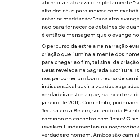
afirmar a natureza completamente “sob
alto dos céus para indicar com exatidã
anterior meditação: “os relatos evangé
não para fornecer os detalhes de quant
é então a mensagem que o evangelho q
O percurso da estrela na narração evan
criação que ilumina a mente dos home
para chegar ao fim, tal sinal da cria
Deus revelada na Sagrada Escritura. 
nos percorrer um bom trecho de caminh
indispensável ouvir a voz das Sagrada
verdadeira estrela que, na incerteza d
janeiro de 2011). Com efeito, poderíam
Jerusalém a Belém, sugerido da Escrit
caminho no encontro com Jesus! O si
revelam fundamentais na
preparatio 
verdadeiro homem. Ambos são caminhos