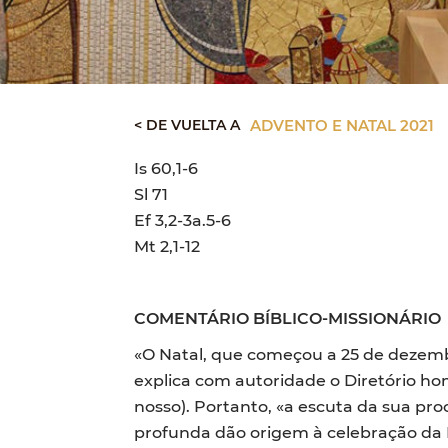
< DE VUELTA A
ADVENTO E NATAL 2021
Is 60,1-6
Sl 71
Ef 3,2-3a.5-6
Mt 2,1-12
COMENTÁRIO BÍBLICO-MISSIONÁRIO
«O Natal, que começou a 25 de dezembr
explica com autoridade o Diretório hom
nosso). Portanto, «a escuta da sua pro
profunda dão origem à celebração da E