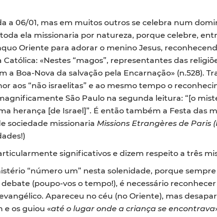
da a 06/01, mas em muitos outros se celebra num domin
 toda ela missionaria por natureza, porque celebre, ent
nquo Oriente para adorar o menino Jesus, reconhecendo
a Católica: «Nestes “magos”, representantes das religi
m a Boa-Nova da salvação pela Encarnação» (n.528). Tra
hor aos “não israelitas” e ao mesmo tempo o reconheci
agnificamente São Paulo na segunda leitura: “[o mist
ma herança [de Israel]”. É então também a Festa das 
de sociedade missionaria
Missions Etrangères de Paris 
dades!)
articularmente significativos e dizem respeito a três m
mistério “número um” nesta solenidade, porque sempre 
 debate (poupo-vos o tempo!), é necessário reconhecer 
 evangélico. Apareceu no céu (no Oriente), mas desapa
 e os guiou «
até o lugar onde a criança se encontrava