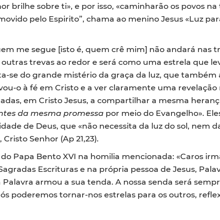
or brilhe sobre ti», e por isso, «caminharão os povos na 
movido pelo Espirito”, chama ao menino Jesus «Luz para
quem me segue [isto é, quem crê mim] não andará nas tre
á outras trevas ao redor e será como uma estrela que l
 Trata-se do grande mistério da graça da luz, que tamb
levou-o à fé em Cristo e a ver claramente uma revelaçã
madas, em Cristo Jesus, a compartilhar a mesma herança
antes da mesma promessa
por meio do Evangelho». El
dade de Deus, que «não necessita da luz do sol, nem da
 Cristo Senhor (Ap 21,23).
da do Papa Bento XVI na homilia mencionada: «Caros irm
 Sagradas Escrituras e na própria pessoa de Jesus, Palav
a Palavra armou a sua tenda. A nossa senda será sempr
 poderemos tornar-nos estrelas para os outros, reflex