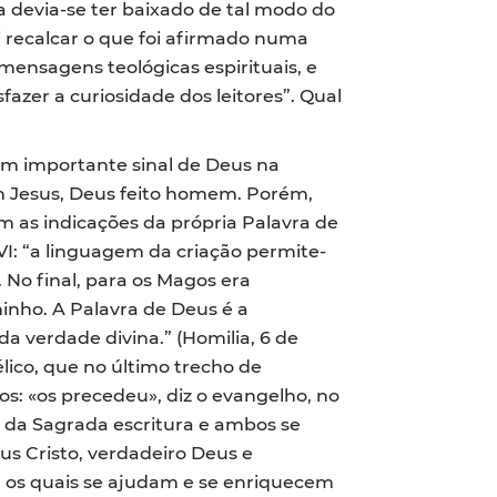
a devia-se ter baixado de tal modo do
ui recalcar o que foi afirmado numa
mensagens teológicas espirituais, e
azer a curiosidade dos leitores”. Qual
 um importante sinal de Deus na
m Jesus, Deus feito homem. Porém,
m as indicações da própria Palavra de
I: “a linguagem da criação permite-
No final, para os Magos era
minho. A Palavra de Deus é a
a verdade divina.” (Homilia, 6 de
lico, que no último trecho de
os: «os precedeu», diz o evangelho, no
 da Sagrada escritura e ambos se
us Cristo, verdadeiro Deus e
 os quais se ajudam e se enriquecem