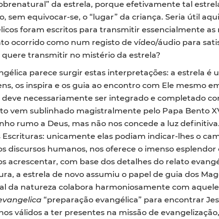
renatural” da estrela, porque efetivamente tal estrel
o, sem equivocar-se, o “lugar” da criança. Seria útil aq
licos foram escritos para transmitir essencialmente as 
o ocorrido como num registo de vídeo/áudio para satisf
uere transmitir no mistério da estrela?
gélica parece surgir estas interpretações: a estrela é
ns, os inspira e os guia ao encontro com Ele mesmo e
ção deve necessariamente ser integrado e completado co
Isto vem sublinhado magistralmente pelo Papa Bento XV
o rumo a Deus, mas não nos concede a luz definitiva. 
s Escrituras: unicamente elas podiam indicar-lhes o ca
os discursos humanos, nos oferece o imenso esplendor d
os acrescentar, com base dos detalhes do relato evangé
ura, a estrela de novo assumiu o papel de guia dos Mag
nal da natureza colabora harmoniosamente com aquele
evangelica
“preparação evangélica” para encontrar Jes
 válidos a ter presentes na missão de evangelização,