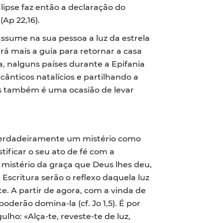
lipse faz então a declaração do
(Ap 22,16).
assume na sua pessoa a luz da estrela
rá mais a guia para retornar a casa
, nalguns países durante a Epifania
ânticos natalícios e partilhando a
as também é uma ocasião de levar
 verdadeiramente um mistério como
ficar o seu ato de fé com a
 mistério da graça que Deus lhes deu,
 Escritura serão o reflexo daquela luz
e. A partir de agora, com a vinda de
poderão domina-la (cf. Jo 1,5). É por
lho: «Alça-te, reveste-te de luz,