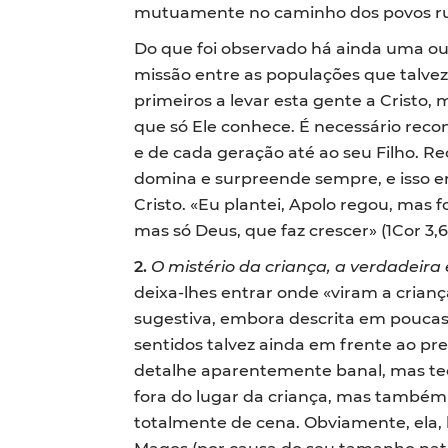
mutuamente no caminho dos povos rum
Do que foi observado há ainda uma out
missão entre as populações que talvez
primeiros a levar esta gente a Crist
que só Ele conhece. É necessário rec
e de cada geração até ao seu Filho. R
domina e surpreende sempre, e isso e
Cristo. «Eu plantei, Apolo regou, mas
mas só Deus, que faz crescer» (1Cor 3,6
2.
O mistério da criança, a verdadeira 
deixa-lhes entrar onde «viram a crian
sugestiva, embora descrita em poucas 
sentidos talvez ainda em frente ao pre
detalhe aparentemente banal, mas teo
fora do lugar da criança, mas também 
totalmente de cena. Obviamente, ela, 
Magos (por causa do seu tamanho nat