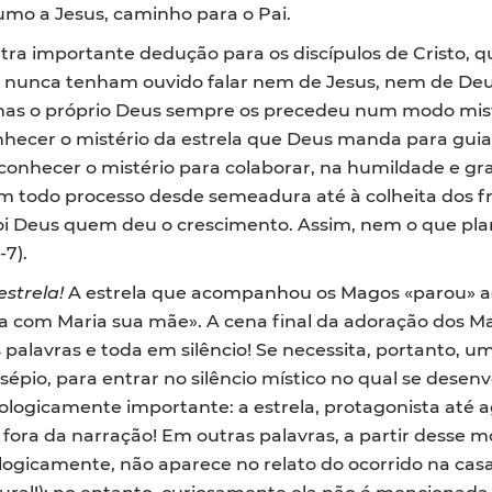
o a Jesus, caminho para o Pai.
ra importante dedução para os discípulos de Cristo, q
 nunca tenham ouvido falar nem de Jesus, nem de Deus 
o, mas o próprio Deus sempre os precedeu num modo mis
onhecer o mistério da estrela que Deus manda para gui
econhecer o mistério para colaborar, na humildade e g
m todo processo desde semeadura até à colheita dos f
 foi Deus quem deu o crescimento. Assim, nem o que pl
-7).
estrela!
A estrela que acompanhou os Magos «parou» ac
ça com Maria sua mãe». A cena final da adoração dos M
palavras e toda em silêncio! Se necessita, portanto, um
sépio, para entrar no silêncio místico no qual se desenv
logicamente importante: a estrela, protagonista até 
fora da narração! Em outras palavras, a partir desse 
logicamente, não aparece no relato do ocorrido na cas
ural!); no entanto, curiosamente ela não é mencionad