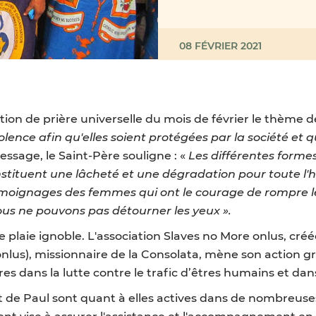
08 FÉVRIER 2021
tion de prière universelle du mois de février le thème d
lence afin qu'elles soient protégées par la société et q
ssage, le Saint-Père souligne : «
Les différentes form
tituent une lâcheté et une dégradation pour toute l'
oignages des femmes qui ont le courage de rompre le 
ous ne pouvons pas détourner les yeux ».
e plaie ignoble. L'association Slaves no More onlus, créé
lus), missionnaire de la Consolata, mène son action grâ
es dans la lutte contre le trafic d’êtres humains et dan
nt de Paul sont quant à elles actives dans de nombreuses
ènent vise à assurer l'assistance et l'accompagnement e