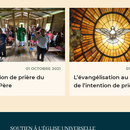
01 OCTOBRE 2021
0
ion de prière du
L’évangélisation au
Père
de l’intention de pr
Pape François pour 
d’août
SOUTIEN À L'ÉGLISE UNIVERSELLE