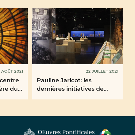
1 AOÛT 2021
22 JUILLET 2021
 centre
Pauline Jaricot: les
ière du
dernières initiatives de
le mois
l'OPM France