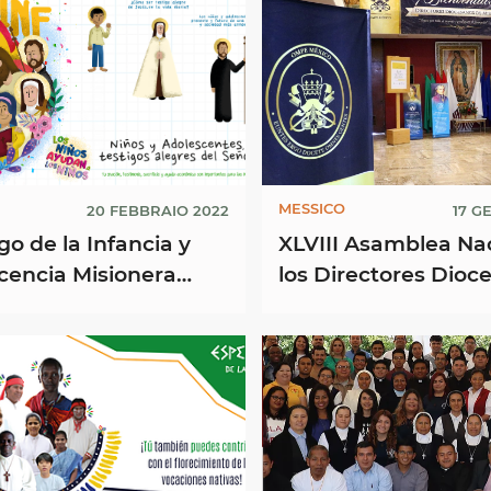
MESSICO
20 FEBBRAIO 2022
17 G
o de la Infancia y
XLVIII Asamblea Na
cencia Misionera
los Directores Dioc
F) 2022
des las OMPE - Ene