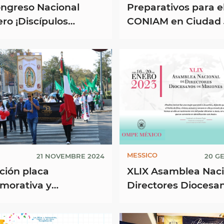
ongreso Nacional
Preparativos para e
ro ¡Discípulos
CONIAM en Ciudad 
eros: peregrinos de
nza artesanos de
MESSICO
21 NOVEMBRE 2024
20 G
ción placa
XLIX Asamblea Naci
orativa y
Directores Diocesa
inación OMPE 50
las Obras Misionale
Pontificias Episcopal