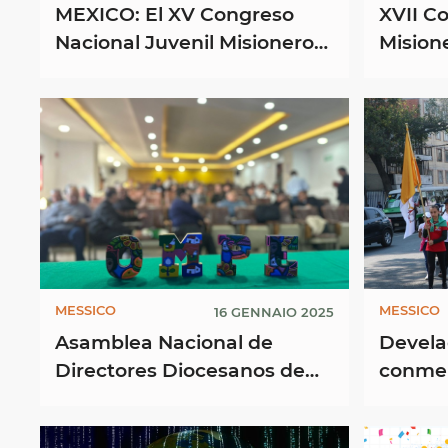
MEXICO: El XV Congreso
XVII C
Nacional Juvenil Misionero
Misione
(CONAJUM)
mision
espera
paz!
MESSICO
MESSICO
16 GENNAIO 2025
Asamblea Nacional de
Devela
Directores Diocesanos de
conmem
Misiones
peregr
Años