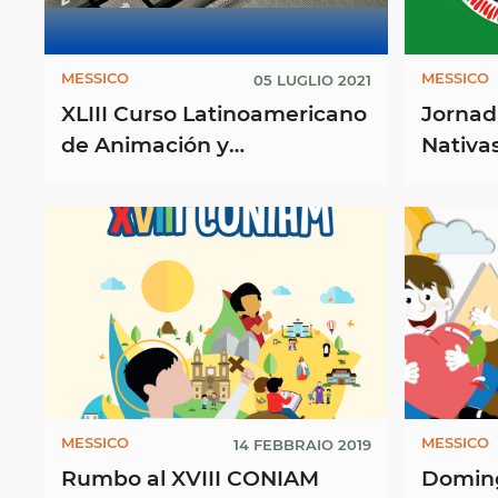
MESSICO
MESSICO
05 LUGLIO 2021
XLIII Curso Latinoamericano
Jornad
de Animación y
Nativa
Espiritualidad Misionera
(CLAEM) - México, del 5 al 30
de ...
MESSICO
MESSICO
14 FEBBRAIO 2019
Rumbo al XVIII CONIAM
Doming