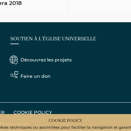
era 2018
SOUTIEN À L'ÉGLISE UNIVERSELLE
Découvrez les projets
Faire un don
ER
COOKIE POLICY
COOKIE POLICY
 Missionnaires
kies techniques ou assimilées pour faciliter la navigation et garanti
 Œuvres Pontificales Missionnaires © Vatican Media Photo Serv