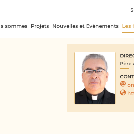
S
us sommes
Projets
Nouvelles et Evènements
Les
DIRE
Père 
CONT
o
ht