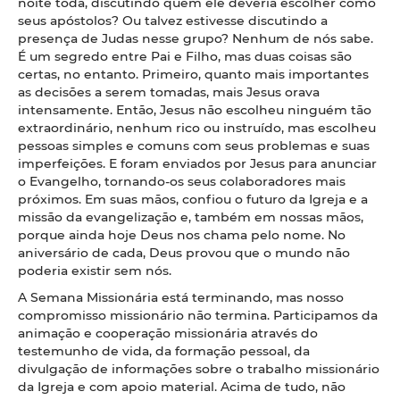
noite toda, discutindo quem ele deveria escolher como
seus apóstolos? Ou talvez estivesse discutindo a
presença de Judas nesse grupo? Nenhum de nós sabe.
É um segredo entre Pai e Filho, mas duas coisas são
certas, no entanto. Primeiro, quanto mais importantes
as decisões a serem tomadas, mais Jesus orava
intensamente. Então, Jesus não escolheu ninguém tão
extraordinário, nenhum rico ou instruído, mas escolheu
pessoas simples e comuns com seus problemas e suas
imperfeições. E foram enviados por Jesus para anunciar
o Evangelho, tornando-os seus colaboradores mais
próximos. Em suas mãos, confiou o futuro da Igreja e a
missão da evangelização e, também em nossas mãos,
porque ainda hoje Deus nos chama pelo nome. No
aniversário de cada, Deus provou que o mundo não
poderia existir sem nós.
A Semana Missionária está terminando, mas nosso
compromisso missionário não termina. Participamos da
animação e cooperação missionária através do
testemunho de vida, da formação pessoal, da
divulgação de informações sobre o trabalho missionário
da Igreja e com apoio material. Acima de tudo, não