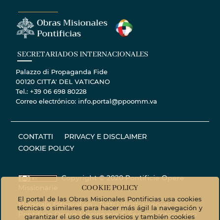
SECRETARIADOS INTERNACIONALES
Palazzo di Propaganda Fide
00120 CITTA' DEL VATICANO
Tel.: +39 06 698 80228
Correo electrónico: info.portal@ppoomm.va
CONTATTI
PRIVACY E DISCLAIMER
COOKIE POLICY
Copyright © 2020 Pontificie Opere
Missionarie
COOKIE POLICY
El portal de las Obras Misionales Pontificias usa cookies
Materiale fotografico - Tutti i diritti riservati. ©
técnicas o similares para hacer más ágil la navegación y
Pontificie Opere Missionarie © Servizio fotografico
garantizar el uso de sus servicios y también cookies