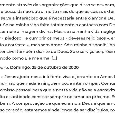
somente através das organizações que disso se ocupam,
to e posso dar ao outro muito mais do que as coisas ext
 se vê a interacção que é necessária entre o amor a De
o
. Se na minha vida falta totalmente o contacto com De
cer nele a imagem divina. Mas, se na minha vida negl
« piedoso » e cumprir os meus « deveres religiosos »,
ão « correcta », mas sem amor. Só a minha disponibilid
ensível também diante de Deus. Só o serviço ao próxi
 modo como Ele me ama. […]
edro,
Domingo
,
25 de outubro de 2020
, Jesus ajuda-nos a ir à fonte viva e jorrante do Amor.
munhão que nada e ninguém pode interromper. Comun
isso pessoal para que a nossa vida não seja escraviza
ão e santidade consiste sempre no amor ao próximo. Est
á bem. A comprovação de que eu amo a Deus é que amo
o coração, estaremos ainda longe de ser discípulos, c