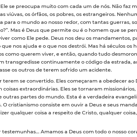
Ele se preocupa muito com cada um de nós. Não faz m
as viúvas, os órfãos, os pobres, os estrangeiros. Nenh
lha para o mundo ao nosso redor, com tantas guerras, so
so?”. Mas é Deus que permite ou é o homem que se per
ver como Ele pede. Deus nos deu os mandamentos, par
o que nos ajuda e o que nos destrói. Mas há séculos o
s como querem viver, e então, quando tudo desmorona 
m transgredisse continuamente o código da estrada, a
asse os outros de terem sofrido um acidente.
r terem se convertido. Eles começaram a obedecer ao De
m coisas extraordinárias. Eles se tornaram missionári
e outras partes do mundo. Esta é a verdadeira evangel
os. O cristianismo consiste em ouvir a Deus e seus ma
izer qualquer coisa a respeito de Cristo, qualquer coisa
er testemunhas... Amamos a Deus com todo o nosso cor