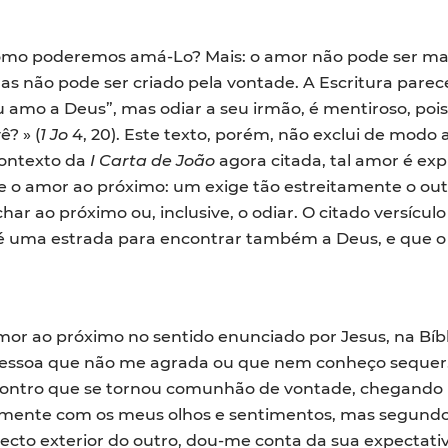
como poderemos amá-Lo? Mais: o amor não pode ser man
s não pode ser criado pela vontade. A Escritura parece
u amo a Deus”, mas odiar a seu irmão, é mentiroso, po
? » (
1 Jo
4, 20). Este texto, porém, não exclui de mod
contexto da
I Carta de João
agora citada, tal amor é exp
s e o amor ao próximo: um exige tão estreitamente o o
r ao próximo ou, inclusive, o odiar. O citado versículo
é uma estrada para encontrar também a Deus, e que o 
amor ao próximo no sentido enunciado por Jesus, na Bíb
soa que não me agrada ou que nem conheço sequer. Isto
ontro que se tornou comunhão de vontade, chegando 
omente com os meus olhos e sentimentos, mas segundo a
cto exterior do outro, dou-me conta da sua expectativ