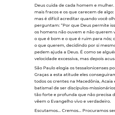
Deus cuida de cada homem e mulher. 
mais fracos e os que carecem de algo: 
mas é difícil acreditar quando você o
perguntam: “Por que Deus permite is
os homens não ouvem e não querem vi
o que é bom e o que é ruim para nós; 
o que querem, decidindo por si mesmo
pedem ajuda a Deus. É como se algué
velocidade excessiva, mas depois acus
São Paulo elogia os tessalonicenses po
Graças a esta atitude eles conseguira
todos os crentes na Macedônia, Acaia 
batismal de ser discípulos-missionári
tão forte e profunda que não precisa d
vêem o Evangelho vivo e verdadeiro.
Escutamos... Cremos... Procuramos s