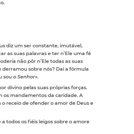
o.
us diz um ser constante, imutável,
r as suas palavras e ter n’Ele uma fé
deria não pôr n’Ele todas as suas
e derramou sobre nós? Daí a fórmula
u sou o Senhor»
.
divino pelas suas próprias forças.
com os mandamentos da caridade. A
m o receio de ofender o amor de Deus e
 a todos os fiéis leigos sobre o amore