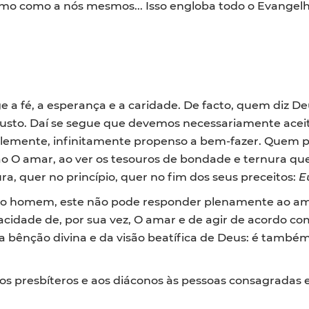
mo como a nós mesmos... Isso engloba todo o Evangelh
 a fé, a esperança e a caridade. De facto, quem diz De
usto. Daí se segue que devemos necessariamente aceita
clemente, infinitamente propenso a bem-fazer. Quem po
o O amar, ao ver os tesouros de bondade e ternura qu
, quer no princípio, quer no fim dos seus preceitos:
E
 homem, este não pode responder plenamente ao amor 
acidade de, por sua vez, O amar e de agir de acordo 
a bênção divina e da visão beatífica de Deus: é també
 aos presbíteros e aos diáconos às pessoas consagradas e