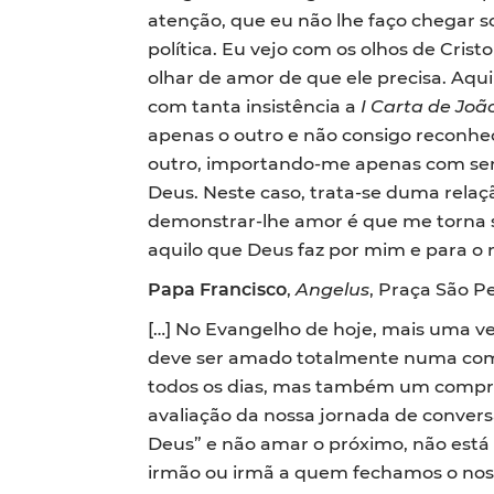
atenção, que eu não lhe faço chegar 
política. Eu vejo com os olhos de Cris
olhar de amor de que ele precisa. Aqui
com tanta insistência a
I Carta de Joã
apenas o outro e não consigo reconhe
outro, importando-me apenas com ser 
Deus. Neste caso, trata-se duma relaç
demonstrar-lhe amor é que me torna s
aquilo que Deus faz por mim e para o
Papa Francisco
,
Angelus
, Praça São P
[…] No Evangelho de hoje, mais uma vez
deve ser amado totalmente numa co
todos os dias, mas também um comprom
avaliação da nossa jornada de convers
Deus” e não amar o próximo, não est
irmão ou irmã a quem fechamos o noss