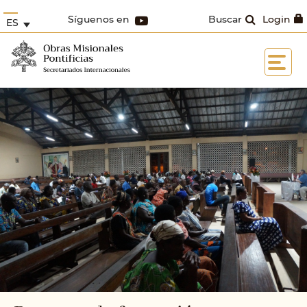
Síguenos en
Buscar
Login
ES