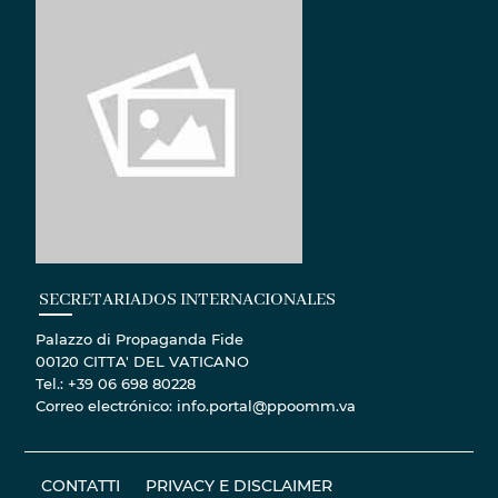
SECRETARIADOS INTERNACIONALES
Palazzo di Propaganda Fide
00120 CITTA' DEL VATICANO
Tel.: +39 06 698 80228
Correo electrónico: info.portal@ppoomm.va
CONTATTI
PRIVACY E DISCLAIMER
COOKIE POLICY
Copyright © 2020 Pontificie Opere
Missionarie
Materiale fotografico - Tutti i diritti riservati. ©
Pontificie Opere Missionarie © Servizio fotografico
Vatican Media
photo.vaticanmedia.va