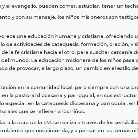
 el evangelio, pueden comer, estudiar, tener un techo 
nto y con su mensaje, los niños misioneros son testigos
avorece una educación humana y cristiana, ofreciendo un
o de actividades de catequesis, formación, oración, vi
 de la fe cristiana hacia el otro, para suscitar cercanía
 del mundo. La educación misionera de los niños pasa d
odo de provocar, a largo plazo, un cambio en el estilo de
ización en la comunidad local, pero siempre con una pro
a en la pastoral diocesana y parroquial, en sus estructu
o especial, en la catequesis diocesana y parroquial, en 
torales que se refieren a los niños.
a la obra de la I.M. se realiza a través de los sensibili
 ambiente que nos circunda, y a pensar en los demás n