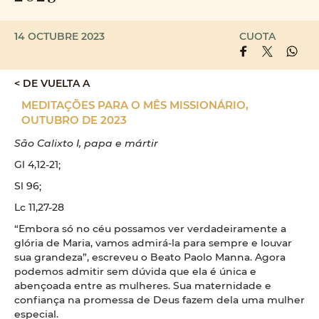
14 OCTUBRE 2023
CUOTA
< DE VUELTA A
MEDITAÇÕES PARA O MÊS MISSIONÁRIO,
OUTUBRO DE 2023
São Calixto I, papa e mártir
Gl 4,12-21;
Sl 96;
Lc 11,27-28
“Embora só no céu possamos ver verdadeiramente a
glória de Maria, vamos admirá-la para sempre e louvar
sua grandeza”, escreveu o Beato Paolo Manna. Agora
podemos admitir sem dúvida que ela é única e
abençoada entre as mulheres. Sua maternidade e
confiança na promessa de Deus fazem dela uma mulher
especial.