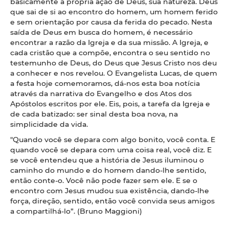
basicamente a própria ação de Deus, sua natureza. Deus
que sai de si ao encontro do homem, um homem ferido
e sem orientação por causa da ferida do pecado. Nesta
saída de Deus em busca do homem, é necessário
encontrar a razão da Igreja e da sua missão. A Igreja, e
cada cristão que a compõe, encontra o seu sentido no
testemunho de Deus, do Deus que Jesus Cristo nos deu
a conhecer e nos revelou. O Evangelista Lucas, de quem
a festa hoje comemoramos, dá-nos esta boa notícia
através da narrativa do Evangelho e dos Atos dos
Apóstolos escritos por ele. Eis, pois, a tarefa da Igreja e
de cada batizado: ser sinal desta boa nova, na
simplicidade da vida.
"Quando você se depara com algo bonito, você conta. E
quando você se depara com uma coisa real, você diz. E
se você entendeu que a história de Jesus iluminou o
caminho do mundo e do homem dando-lhe sentido,
então conte-o. Você não pode fazer sem ele. E se o
encontro com Jesus mudou sua existência, dando-lhe
força, direção, sentido, então você convida seus amigos
a compartilhá-lo”. (Bruno Maggioni)