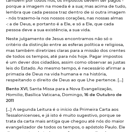
também por todos nós, os impostos devem ser pagos -
porque a imagem na moeda é a sua; mas acima de tudo,
lembra que cada pessoa traz dentro de si outra imagem
- nós trazemo-la nos nossos corações, nas nossas almas
-: a de Deus, e portanto é a Ele, e só a Ele, que cada
pessoa deve a sua existência, a sua vida.
Neste julgamento de Jesus encontramos não só o
critério da distinção entre as esferas política e religiosa,
mas também diretrizes claras para a missão dos crentes
de todos os tempos, até para nós hoje. Pagar impostos
é um dever dos cidadãos, assim como observar as justas
leis do Estado. Ao mesmo tempo, é necessário afirmar a
primazia de Deus na vida humana e na história,
respeitando o direito de Deus ao que Lhe pertence. […]
Bento
XVI
, Santa Missa para a Nova Evangelização,
Homilia
, Basílica Vaticana, Domingo,
16 de Outubro de
2011
[…] A segunda Leitura é o início da Primeira Carta aos
Tessalonicenses, e já isto é muito sugestivo, porque se
trata da carta mais antiga que chegou até nós do maior
evangelizador de todos os tempos, o apóstolo Paulo. Ele