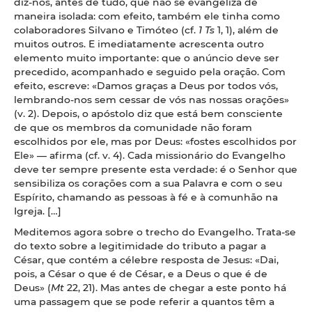
diz-nos, antes de tudo, que não se evangeliza de
maneira isolada: com efeito, também ele tinha como
colaboradores Silvano e Timóteo (cf.
1 Ts
1, 1), além de
muitos outros. E imediatamente acrescenta outro
elemento muito importante: que o anúncio deve ser
precedido, acompanhado e seguido pela oração. Com
efeito, escreve: «Damos graças a Deus por todos vós,
lembrando-nos sem cessar de vós nas nossas orações»
(v. 2). Depois, o apóstolo diz que está bem consciente
de que os membros da comunidade não foram
escolhidos por ele, mas por Deus: «fostes escolhidos por
Ele» — afirma (cf. v. 4). Cada missionário do Evangelho
deve ter sempre presente esta verdade: é o Senhor que
sensibiliza os corações com a sua Palavra e com o seu
Espírito, chamando as pessoas à fé e à comunhão na
Igreja. […]
Meditemos agora sobre o trecho do Evangelho. Trata-se
do texto sobre a legitimidade do tributo a pagar a
César, que contém a célebre resposta de Jesus: «Dai,
pois, a César o que é de César, e a Deus o que é de
Deus» (
Mt
22, 21). Mas antes de chegar a este ponto há
uma passagem que se pode referir a quantos têm a