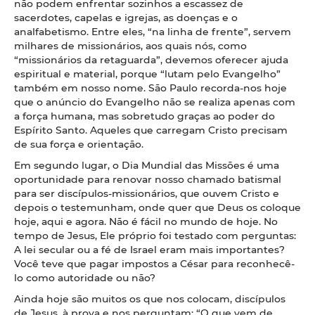
não podem enfrentar sozinhos a escassez de
sacerdotes, capelas e igrejas, as doenças e o
analfabetismo. Entre eles, “na linha de frente”, servem
milhares de missionários, aos quais nós, como
“missionários da retaguarda”, devemos oferecer ajuda
espiritual e material, porque “lutam pelo Evangelho”
também em nosso nome. São Paulo recorda-nos hoje
que o anúncio do Evangelho não se realiza apenas com
a força humana, mas sobretudo graças ao poder do
Espírito Santo. Aqueles que carregam Cristo precisam
de sua força e orientação.
Em segundo lugar, o Dia Mundial das Missões é uma
oportunidade para renovar nosso chamado batismal
para ser discípulos-missionários, que ouvem Cristo e
depois o testemunham, onde quer que Deus os coloque
hoje, aqui e agora. Não é fácil no mundo de hoje. No
tempo de Jesus, Ele próprio foi testado com perguntas:
A lei secular ou a fé de Israel eram mais importantes?
Você teve que pagar impostos a César para reconhecê-
lo como autoridade ou não?
Ainda hoje são muitos os que nos colocam, discípulos
de Jesus, à prova e nos perguntam: “O que vem de