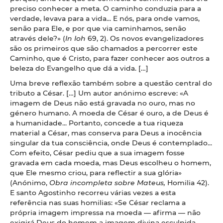
preciso conhecer a meta. O caminho conduzia para a
verdade, levava para a vida... E nós, para onde vamos,
senão para Ele, e por que via caminhamos, senão
através dele?» (
In Ioh
69, 2). Os novos evangelizadores
são os primeiros que são chamados a percorrer este
Caminho, que é Cristo, para fazer conhecer aos outros a
beleza do Evangelho que dá a vida. […]
Uma breve reflexão também sobre a questão central do
tributo a César. […] Um autor anónimo escreve: «A
imagem de Deus não está gravada no ouro, mas no
género humano. A moeda de César é ouro, a de Deus é
a humanidade... Portanto, concede a tua riqueza
material a César, mas conserva para Deus a inocência
singular da tua consciência, onde Deus é contemplado...
Com efeito, César pediu que a sua imagem fosse
gravada em cada moeda, mas Deus escolheu o homem,
que Ele mesmo criou, para reflectir a sua glória»
(Anónimo,
Obra incompleta sobre Mateus,
Homilia 42).
E santo Agostinho recorreu várias vezes a esta
referência nas suas homilias: «Se César reclama a
própria imagem impressa na moeda — afirma — não
exigirá Deus do homem a imagem divina esculpida