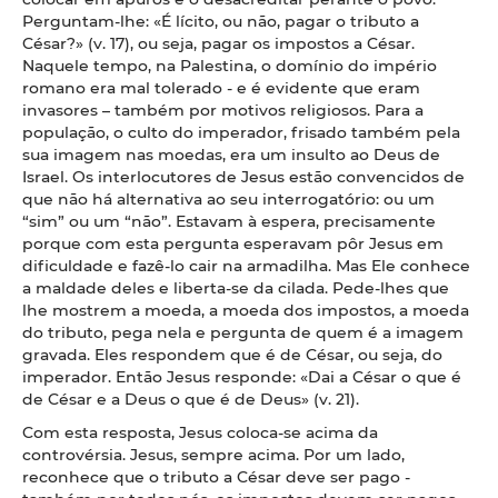
Perguntam-lhe: «É lícito, ou não, pagar o tributo a
César?» (v. 17), ou seja, pagar os impostos a César.
Naquele tempo, na Palestina, o domínio do império
romano era mal tolerado - e é evidente que eram
invasores –
também por motivos religiosos. Para a
população, o culto do imperador, frisado também pela
sua imagem nas moedas, era um insulto ao Deus de
Israel. Os interlocutores de Jesus estão convencidos de
que não há alternativa ao seu interrogatório: ou um
“sim” ou um “não”. Estavam à espera, precisamente
porque com esta pergunta esperavam pôr Jesus em
dificuldade e fazê-lo cair na armadilha. Mas Ele conhece
a maldade deles e liberta-se da cilada. Pede-lhes que
lhe mostrem a moeda, a moeda dos impostos, a moeda
do tributo, pega nela e pergunta de quem é a imagem
gravada. Eles respondem que é de César, ou seja, do
imperador. Então Jesus responde: «Dai a César o que é
de César e a Deus o que é de Deus» (v. 21).
Com esta resposta, Jesus coloca-se acima da
controvérsia. Jesus, sempre acima. Por um lado,
reconhece que o tributo a César deve ser pago -