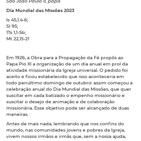
São João Paulo II, papa
Dia Mundial das Missões 2023
Is 45,1.4-6;
Sl 95;
1Ts 1,1-5b;
Mt 22,15-21
Em 1926, a Obra para a Propagação da Fé propôs ao
Papa Pio XI a organização de um dia anual em prol da
atividade missionária da Igreja universal. O pedido foi
aceito e ficou estabelecido que isso aconteceria em
todo penúltimo domingo de outubro: assim começou a
celebração anual do Dia Mundial das Missões, que quer
suscitar em cada batizado o empenho missionário e
suscitar o desejo de animação e de colaboração
missionária. Esse objetivo pode ser alcançado de duas
maneiras.
Antes de mais nada, lembrando que nos confins do
mundo, nas comunidades jovens e pobres da Igreja,
vivem nossos irmãos e irmãs que, sem a nossa ajuda,