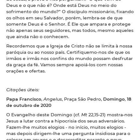
Deus e o que não é? Onde está Deus no meio do
sofrimento do mundo?” O discípulo missionário, fixando
os olhos em seu Salvador, porém, lembra-se de que
somente Deus é o Senhor. É Ele que ampara e protege
não apenas seus seguidores, mas todos, mesmo aqueles
que ainda não o conhecem.
Recordemos que a Igreja de Cristo não se limita à nossa
paróquia ou ao nosso país. Certifiquemo-nos de que os
irmãos e irmãs nos confins do mundo possam desfrutar
da graça da fé. Vamos sempre apoiá-los com nossas
orações e ofertas.
Citações úteis:
Papa Francisco
,
Angelus
, Praça São Pedro,
Domingo
,
18
de outubro de 2020
O Evangelho deste Domingo (cf.
Mt
22,15-21) mostra-nos
Jesus a lutar contra a hipocrisia dos seus adversários.
Fazem-lhe muitos elogios - no início, muitos elogios -
mas depois dirigem-lhe uma pergunta insidiosa para o
colocar em apuros e o desacreditar perante o povo.