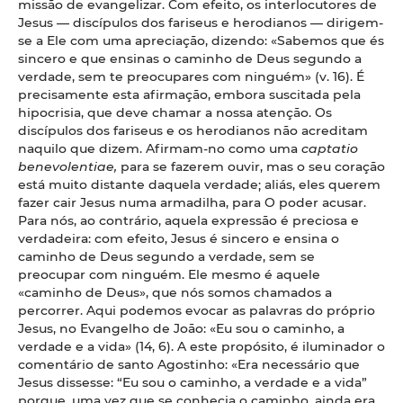
missão de evangelizar. Com efeito, os interlocutores de
Jesus — discípulos dos fariseus e herodianos — dirigem-
se a Ele com uma apreciação, dizendo: «Sabemos que és
sincero e que ensinas o caminho de Deus segundo a
verdade, sem te preocupares com ninguém» (v. 16). É
precisamente esta afirmação, embora suscitada pela
hipocrisia, que deve chamar a nossa atenção. Os
discípulos dos fariseus e os herodianos não acreditam
naquilo que dizem. Afirmam-no como uma
captatio
benevolentiae,
para se fazerem ouvir, mas o seu coração
está muito distante daquela verdade; aliás, eles querem
fazer cair Jesus numa armadilha, para O poder acusar.
Para nós, ao contrário, aquela expressão é preciosa e
verdadeira: com efeito, Jesus é sincero e ensina o
caminho de Deus segundo a verdade, sem se
preocupar com ninguém. Ele mesmo é aquele
«caminho de Deus», que nós somos chamados a
percorrer. Aqui podemos evocar as palavras do próprio
Jesus, no Evangelho de João: «Eu sou o caminho, a
verdade e a vida» (14, 6). A este propósito, é iluminador o
comentário de santo Agostinho: «Era necessário que
Jesus dissesse: “Eu sou o caminho, a verdade e a vida”
porque, uma vez que se conhecia o caminho, ainda era