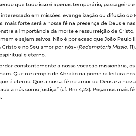
endo que tudo isso é apenas temporário, passageiro e
interessado em missões, evangelização ou difusão do 
, mais forte será a nossa fé na presença de Deus e nas
onstra a importância da morte e ressurreição de Crist
em e sejam salvos. Não é por acaso que João Paulo II
 Cristo e no Seu amor por nós» (
Redemptoris Missio
, 1
spiritual e eterno.
rdar constantemente a nossa vocação missionária, os 
lham. Que o exemplo de Abraão na primeira leitura nos
 que é eterno. Que a nossa fé no amor de Deus e a nos
ada a nós como justiça” (cf. Rm 4,22). Peçamos mais f
.