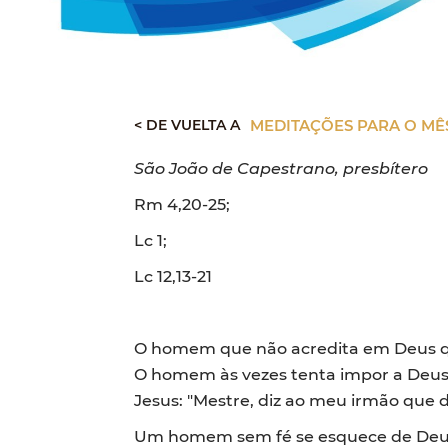
< DE VUELTA A
MEDITAÇÕES PARA O MÊ
São João de Capestrano, presbítero
Rm 4,20-25;
Lc 1;
Lc 12,13-21
O homem que não acredita em Deus quer
O homem às vezes tenta impor a Deus 
Jesus: "Mestre, diz ao meu irmão que 
Um homem sem fé se esquece de Deus e