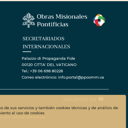
SECRETARIADOS
INTERNACIONALES
Palazzo di Propaganda Fide
00120 CITTA' DEL VATICANO
Tel.: +39 06 698 80228
Correo electrónico: info.portal@ppoomm.va
SÍGUENOS EN
so de sus servicios y también cookies técnicas y de análisis de
iento al uso de cookies
hoto.vaticanmedia.va