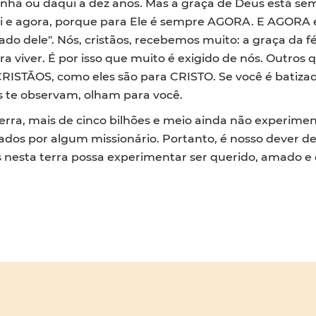
hã ou daqui a dez anos. Mas a graça de Deus está se
ui e agora, porque para Ele é sempre AGORA. E AGORA e
do dele". Nós, cristãos, recebemos muito: a graça da f
a viver. É por isso que muito é exigido de nós. Outros 
STÃOS, como eles são para CRISTO. Se você é batizado,
s te observam, olham para você.
terra, mais de cinco bilhões e meio ainda não experim
ados por algum missionário. Portanto, é nosso dever de 
 nesta terra possa experimentar ser querido, amado e 