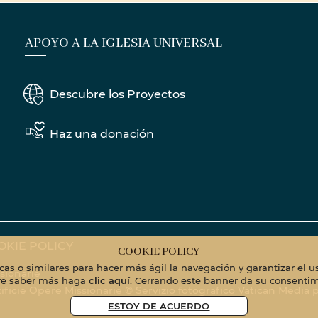
APOYO A LA IGLESIA UNIVERSAL
Descubre los Proyectos
Haz una donación
OKIE POLICY
COOKIE POLICY
icas o similares para hacer más ágil la navegación y garantizar el u
sionarie
iere saber más haga
clic aquí
. Cerrando este banner da su consentim
Pontificie Opere Missionarie © Servizio fotografico Vatican Media
p
ESTOY DE ACUERDO