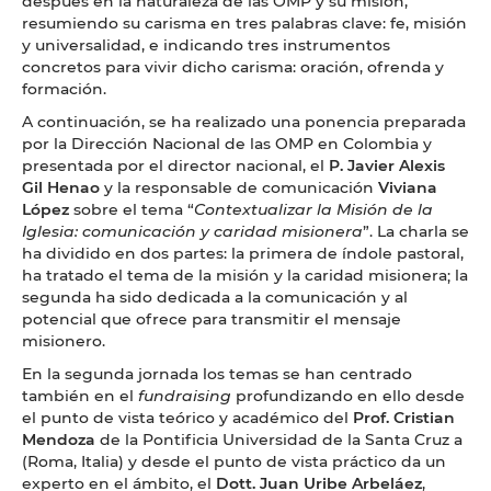
después en la naturaleza de las OMP y su misión,
resumiendo su carisma en tres palabras clave: fe, misión
y universalidad, e indicando tres instrumentos
concretos para vivir dicho carisma: oración, ofrenda y
formación.
A continuación, se ha realizado una ponencia preparada
por la Dirección Nacional de las OMP en Colombia y
presentada por el director nacional, el
P. Javier Alexis
Gil Henao
y la responsable de comunicación
Viviana
López
sobre el tema “
Contextualizar la Misión de la
Iglesia: comunicación y caridad misionera
”. La charla se
ha dividido en dos partes: la primera de índole pastoral,
ha tratado el tema de la misión y la caridad misionera; la
segunda ha sido dedicada a la comunicación y al
potencial que ofrece para transmitir el mensaje
misionero.
En la segunda jornada los temas se han centrado
también en el
fundraising
profundizando en ello desde
el punto de vista teórico y académico del
Prof. Cristian
Mendoza
de la Pontificia Universidad de la Santa Cruz a
(Roma, Italia) y desde el punto de vista práctico da un
experto en el ámbito, el
Dott. Juan Uribe Arbeláez
,