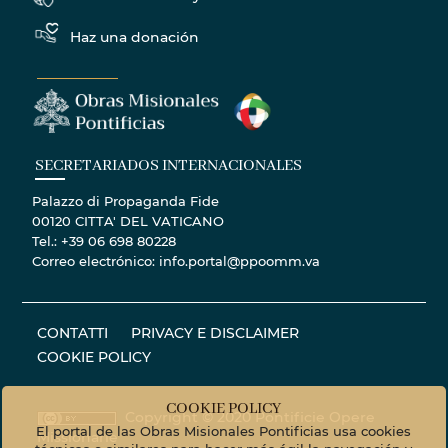
Haz una donación
SECRETARIADOS INTERNACIONALES
Palazzo di Propaganda Fide
00120 CITTA' DEL VATICANO
Tel.: +39 06 698 80228
Correo electrónico: info.portal@ppoomm.va
CONTATTI
PRIVACY E DISCLAIMER
COOKIE POLICY
COOKIE POLICY
Copyright © 2020 Pontificie Opere
El portal de las Obras Misionales Pontificias usa cookies
Missionarie