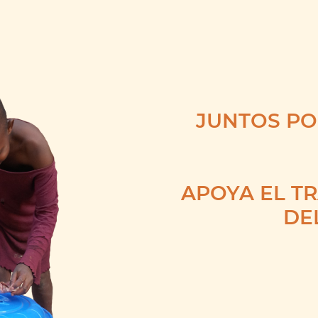
ros de la Palabra
Eclesiástica de Ka
..
JUNTOS P
APOYA EL T
DE