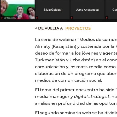
< DE VUELTA A
PROYECTOS
La serie de webinar
“Medios de comuni
Almaty (Kazajistán) y sostenida por la P
deseo de formar a los jóvenes y agentes
Turkmenistán y Uzbekistán) en el con
comunicación y los mass-media como una
elaboración de un programa que aborda
medios de comunicación social.
El tema del primer encuentro ha sido
media manager y
digital
strategist
, h
análisis en profundidad de las oportun
El segundo seminario web se ha dividid