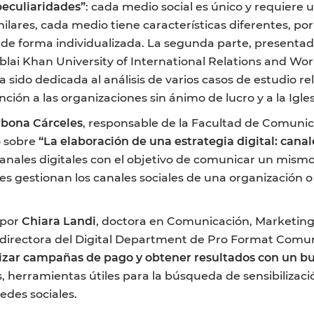
peculiaridades”
: cada medio social es único y requiere
milares, cada medio tiene características diferentes, por
 de forma individualizada. La segunda parte, presentad
 Ablai Khan University of International Relations and W
 sido dedicada al análisis de varios casos de estudio r
nción a las organizaciones sin ánimo de lucro y a la Iglesi
rbona Cárceles
, responsable de la Facultad de Comunic
o sobre
“La elaboración de una estrategia digital: cana
 canales digitales con el objetivo de comunicar un mismo
s gestionan los canales sociales de una organización o
 por
Chiara Landi
, doctora en Comunicación, Marketing 
 directora del Digital Department de Pro Format Comun
alizar campañas de pago y obtener resultados con un 
, herramientas útiles para la búsqueda de sensibiliza
edes sociales.