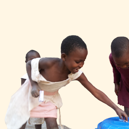
identidad, la misión y ...
Misione
Centro .