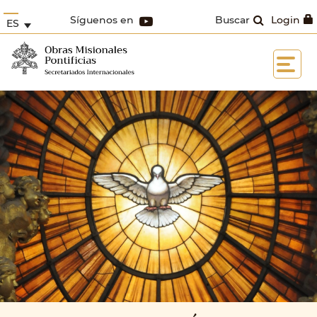
Síguenos en
Buscar
Login
ES