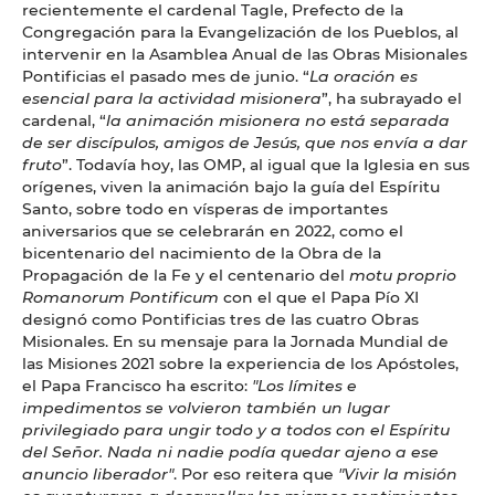
recientemente el cardenal Tagle, Prefecto de la
Congregación para la Evangelización de los Pueblos, al
intervenir en la Asamblea Anual de las Obras Misionales
Pontificias el pasado mes de junio. “
La oración es
esencial para la actividad misionera
”, ha subrayado el
cardenal, “
la animación misionera no está separada
de ser discípulos, amigos de Jesús, que nos envía a dar
fruto
”. Todavía hoy, las OMP, al igual que la Iglesia en sus
orígenes, viven la animación bajo la guía del Espíritu
Santo, sobre todo en vísperas de importantes
aniversarios que se celebrarán en 2022, como el
bicentenario del nacimiento de la Obra de la
Propagación de la Fe y el centenario del
motu proprio
Romanorum Pontificum
con el que el Papa Pío XI
designó como Pontificias tres de las cuatro Obras
Misionales. En su mensaje para la Jornada Mundial de
las Misiones 2021 sobre la experiencia de los Apóstoles,
el Papa Francisco ha escrito:
"Los límites e
impedimentos se volvieron también un lugar
privilegiado para ungir todo y a todos con el Espíritu
del Señor. Nada ni nadie podía quedar ajeno a ese
anuncio liberador"
. Por eso reitera que
"Vivir la misión