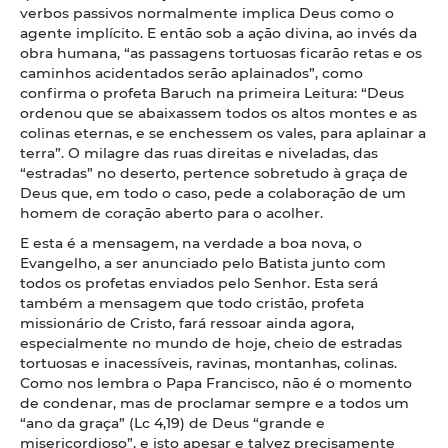
verbos passivos normalmente implica Deus como o
agente implícito. E então sob a ação divina, ao invés da
obra humana, “as passagens tortuosas ficarão retas e os
caminhos acidentados serão aplainados”, como
confirma o profeta Baruch na primeira Leitura: “Deus
ordenou que se abaixassem todos os altos montes e as
colinas eternas, e se enchessem os vales, para aplainar a
terra”. O milagre das ruas direitas e niveladas, das
“estradas” no deserto, pertence sobretudo à graça de
Deus que, em todo o caso, pede a colaboração de um
homem de coração aberto para o acolher.
E esta é a mensagem, na verdade a boa nova, o
Evangelho, a ser anunciado pelo Batista junto com
todos os profetas enviados pelo Senhor. Esta será
também a mensagem que todo cristão, profeta
missionário de Cristo, fará ressoar ainda agora,
especialmente no mundo de hoje, cheio de estradas
tortuosas e inacessíveis, ravinas, montanhas, colinas.
Como nos lembra o Papa Francisco, não é o momento
de condenar, mas de proclamar sempre e a todos um
“ano da graça” (Lc 4,19) de Deus “grande e
misericordioso”, e isto apesar e talvez precisamente