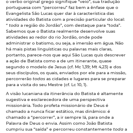
o verbo original grego signifique “veio”, sua tradução
portuguesa com “percorreu” faz bem a ênfase que o
Evangelista São Lucas quer dar à característica das
atividades do Batista com a precisão particular do local:
“
toda
a região do Jordão”, com destaque para “toda”.
Sabemos que o Batista realmente desenvolve suas
atividades ao redor do rio Jordão, onde pode
administrar o batismo, ou seja, a imersão em água. Não
há mais pistas linguísticas ou palavras mais claras,
portanto, parece-nos que aqui São Lucas quis descrever
a ação de Batista como a de um itinerante, quase
segundo o modelo de Jesus (cf. Mc 1,39; Mt 4,23) e dos
seus discípulos, os quais, enviados por ele para a missão,
percorrerão
todas
as cidades e lugares para se preparar
para a visita do seu Mestre (cf. Lc 10, 1).
A visão lucaniana da itinerância do Batista é altamente
sugestiva e esclarecedora de uma perspectiva
missionária. Todo profeta missionário de Deus é
chamado a nunca ficar estático, mas dinâmico: é
chamado a “percorrer”, a ir sempre lá, para onde a
Palavra de Deus o envia. Assim como João Batista
cumpriu sua “saída” e percorreu constantemente
toda
a