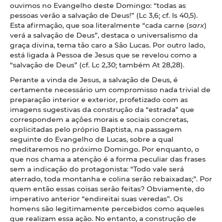
ouvimos no Evangelho deste Domingo: “todas as
pessoas verão a salvação de Deus!” (Lc 3,6; cf. Is 40,5).
Esta afirmação, que soa literalmente “cada carne (
sarx
)
verá a salvação de Deus”, destaca o universalismo da
graça divina, tema tão caro a São Lucas. Por outro lado,
está ligada à Pessoa de Jesus que se revelou como a
“salvação de Deus” (cf. Lc 2,30; também At 28,28).
Perante a vinda de Jesus, a salvação de Deus, é
certamente necessário um compromisso nada trivial de
preparação interior e exterior, profetizado com as
imagens sugestivas da construção da “estrada” que
correspondem a ações morais e sociais concretas,
explicitadas pelo próprio Baptista, na passagem
seguinte do Evangelho de Lucas, sobre a qual
meditaremos no próximo Domingo. Por enquanto, o
que nos chama a atenção é a forma peculiar das frases
sem a indicação do protagonista: “Todo vale será
aterrado, toda montanha e colina serão rebaixadas;”. Por
quem então essas coisas serão feitas? Obviamente, do
imperativo anterior “endireitai suas veredas”. Os
homens são legitimamente percebidos como aqueles
que realizam essa ação. No entanto, a construção de