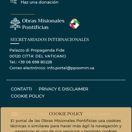
Haz una donación
SECRETARIADOS INTERNACIONALES
Palazzo di Propaganda Fide
00120 CITTA' DEL VATICANO
Tel.: +39 06 698 80228
Correo electrónico: info.portal@ppoomm.va
CONTATTI
PRIVACY E DISCLAIMER
COOKIE POLICY
Copyright © 2020 Pontificie Opere
COOKIE POLICY
Missionarie
El portal de las Obras Misionales Pontificias usa cookies
técnicas o similares para hacer más ágil la navegación y
Materiale fotografico - Tutti i diritti riservati. ©
garantizar el uso de sus servicios y también cookies