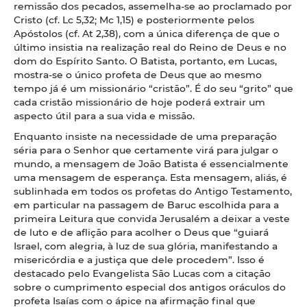
remissão dos pecados, assemelha-se ao proclamado por
Cristo (cf. Lc 5,32; Mc 1,15) e posteriormente pelos
Apóstolos (cf. At 2,38), com a única diferença de que o
último insistia na realização real do Reino de Deus e no
dom do Espírito Santo. O Batista, portanto, em Lucas,
mostra-se o único profeta de Deus que ao mesmo
tempo já é um missionário “cristão”. É do seu “grito” que
cada cristão missionário de hoje poderá extrair um
aspecto útil para a sua vida e missão.
Enquanto insiste na necessidade de uma preparação
séria para o Senhor que certamente virá para julgar o
mundo, a mensagem de João Batista é essencialmente
uma mensagem de esperança. Esta mensagem, aliás, é
sublinhada em todos os profetas do Antigo Testamento,
em particular na passagem de Baruc escolhida para a
primeira Leitura que convida Jerusalém a deixar a veste
de luto e de aflição para acolher o Deus que “guiará
Israel, com alegria, à luz de sua glória, manifestando a
misericórdia e a justiça que dele procedem”. Isso é
destacado pelo Evangelista São Lucas com a citação
sobre o cumprimento especial dos antigos oráculos do
profeta Isaías com o ápice na afirmação final que