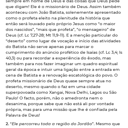
sempre em nome de Deus e das coisas que Deus pede
que digam! Ele é o missionário de Deus. Assim também
aconteceu com João Batista, solenemente apresentado
como o profeta eleito na plenitude da história que
então será louvado pelo próprio Jesus como “o maior
dos nascidos”, “mais que profeta”, “o mensageiro” de
Deus (cf. Lc 7,27-28; Mt 11,9-11). E a menção particular do
“deserto” como lugar de vocação e início das atividades
do Batista não serve apenas para marcar o
cumprimento do anúncio profético de Isaías (cf. Lc 3,4; Is
40,3) ou para recordar a experiência do êxodo, mas
também para nos fazer imaginar um quadro espiritual
geral da época e intuir uma ligação entre a entrada em
cena de Batista e a renovação escatológica do povo. O
profeta missionário de Deus quase sempre atua no
deserto, mesmo quando o faz em uma cidade
superpovoada como Xangai, Nova Delhi, Lagos ou São
Paulo! O facto, porém, não o amedronta nem o
desanima, porque sabe que não está ali por vontade
própria, mas para uma missão que lhe é confiada pela
Palavra de Deus!
2.
“
Ele percorreu toda a região do Jordão
”. Mesmo que