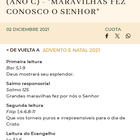
(ANO C) - "MARAVILHAS FEZ
CONOSCO O SENHOR"
02 DICIEMBRE 2021
CUOTA
< DE VUELTA A
ADVENTO E NATAL 2021
Primeira leitura
Bar 5,1-9
Deus mostrará seu esplendor.
Salmo responsorial
Salmo 125
Grandes maravilhas fez por nós o Senhor
Segunda leitura
Filip 1,4-6.8-11
Que vos torneis puros e irrepreensíveis para o dia de
Cristo
Leitura do Evangelho
Lc 3,1-6