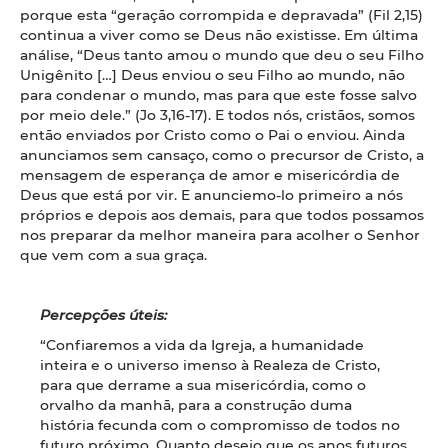
porque esta “geração corrompida e depravada” (Fil 2,15)
continua a viver como se Deus não existisse. Em última
análise, “Deus tanto amou o mundo que deu o seu Filho
Unigênito […] Deus enviou o seu Filho ao mundo, não
para condenar o mundo, mas para que este fosse salvo
por meio dele.” (Jo 3,16-17). E todos nós, cristãos, somos
então enviados por Cristo como o Pai o enviou. Ainda
anunciamos sem cansaço, como o precursor de Cristo, a
mensagem de esperança de amor e misericórdia de
Deus que está por vir. E anunciemo-lo primeiro a nós
próprios e depois aos demais, para que todos possamos
nos preparar da melhor maneira para acolher o Senhor
que vem com a sua graça.
Percepções úteis:
“Confiaremos a vida da Igreja, a humanidade
inteira e o universo imenso à Realeza de Cristo,
para que derrame a sua misericórdia, como o
orvalho da manhã, para a construção duma
história fecunda com o compromisso de todos no
futuro próximo. Quanto desejo que os anos futuros