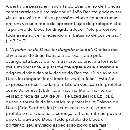
A partir da passagem sucinta do Evangelho de hoje, as
características do “missionário” João Batista podem ser
vistas através de três expressões-chave concentradas
em um verso e meio da apresentação do protagonista:
“a palavra de Deus foi dirigida a João”, “ele percorreu
toda a região”, e “pregando um batismo de conversão”
(Lc 3,2b-3).
1.
“
A palavra de Deus foi dirigida a João
”. O início das
atividades de João Batista é apresentado pelo
evangelista Lucas de forma muito solene, e a fórmula
mais importante, é justamente aquela que sublinha a
origem divina das atividades do Batista: “A palavra de
Deus foi dirigida [literalmente
veio
] a João”. Esta é a
expressão encontrada no relato da vocação de profetas
como Jeremias (cf. Jr 1,2, e mesmo literalmente na
versão grega da LXX de Jr 1,1) e Ezequiel (cf. Ez 1,3). É
quase a fórmula de investidura profética: A Palavra de
Deus [/ do Senhor] foi [/ aconteceu / veio] sobre o
profeta e o enviou para começar a transmitir ao povo o
que ele ouviu de Deus. Todo profeta de Deus é,
portanto, seu enviado especial ao povo para falar