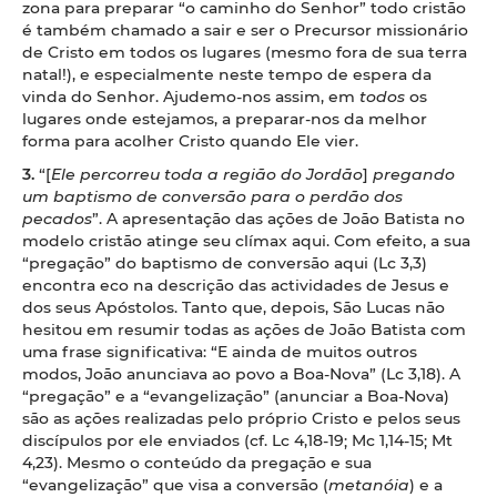
zona para preparar “o caminho do Senhor” todo cristão
é também chamado a sair e ser o Precursor missionário
de Cristo em todos os lugares (mesmo fora de sua terra
natal!), e especialmente neste tempo de espera da
vinda do Senhor. Ajudemo-nos assim, em
todos
os
lugares onde estejamos, a preparar-nos da melhor
forma para acolher Cristo quando Ele vier.
3.
“[
Ele percorreu toda a região do Jordão
]
pregando
um baptismo de conversão para o perdão dos
pecados
”. A apresentação das ações de João Batista no
modelo cristão atinge seu clímax aqui. Com efeito, a sua
“pregação” do baptismo de conversão aqui (Lc 3,3)
encontra eco na descrição das actividades de Jesus e
dos seus Apóstolos. Tanto que, depois, São Lucas não
hesitou em resumir todas as ações de João Batista com
uma frase significativa: “E ainda de muitos outros
modos, João anunciava ao povo a Boa-Nova” (Lc 3,18). A
“pregação” e a “evangelização” (anunciar a Boa-Nova)
são as ações realizadas pelo próprio Cristo e pelos seus
discípulos por ele enviados (cf. Lc 4,18-19; Mc 1,14-15; Mt
4,23). Mesmo o conteúdo da pregação e sua
“evangelização” que visa a conversão (
metanóia
) e a