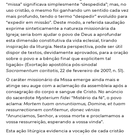
“missa” significava simplesmente “despedida”; mas, no
uso cristão, o mesmo foi ganhando um sentido cada vez
mais profundo, tendo o termo “despedir” evoluído para
“expedir em missão”. Deste modo, a referida saudação
exprime sinteticamente a natureza missionária da
Igreja; seria bom ajudar o povo de Deus a aprofundar
esta dimensão constitutiva da vida eclesial, tirando
inspiração da liturgia. Nesta perspectiva, pode ser útil
dispor de textos, devidamente aprovados, para a oração
sobre o povo e a bênção final que explicitem tal
ligação» (Exortação apostólica pós-sinodal
Sacramentum caritatis
, 22 de fevereiro de 2007, n. 51).
O caráter missionário da Missa emerge ainda mais e
atinge seu auge com a aclamação da assembleia após a
consagração do corpo e sangue de Cristo. No anúncio
do sacerdote
Mysterium fidei
“Mistério da fé”, o povo
aclama:
Mortem tuam annuntiamus, Domine, et tuam
ressurrectionem confitemur, donec vénias
“Anunciamos, Senhor, a vossa morte e proclamamos a
vossa ressurreição, esperando a vossa vinda”.
Esta ação litúrgica evidencia a vocação de cada cristão