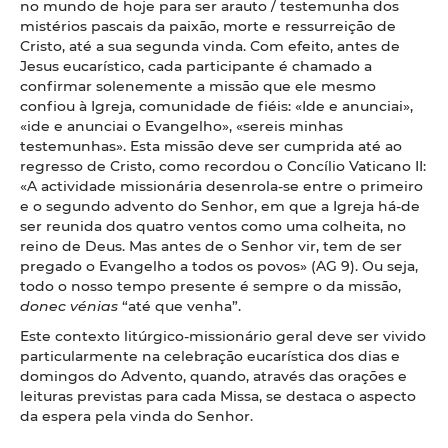
no mundo de hoje para ser arauto / testemunha dos
mistérios pascais da paixão, morte e ressurreição de
Cristo, até a sua segunda vinda. Com efeito, antes de
Jesus eucarístico, cada participante é chamado a
confirmar solenemente a missão que ele mesmo
confiou à Igreja, comunidade de fiéis: «Ide e anunciai»,
«ide e anunciai o Evangelho», «sereis minhas
testemunhas». Esta missão deve ser cumprida até ao
regresso de Cristo, como recordou o Concílio Vaticano II:
«A actividade missionária desenrola-se entre o primeiro
e o segundo advento do Senhor, em que a Igreja há-de
ser reunida dos quatro ventos como uma colheita, no
reino de Deus. Mas antes de o Senhor vir, tem de ser
pregado o Evangelho a todos os povos» (AG 9). Ou seja,
todo o nosso tempo presente é sempre o da missão,
donec vénias
“até que venha”.
Este contexto litúrgico-missionário geral deve ser vivido
particularmente na celebração eucarística dos dias e
domingos do Advento, quando, através das orações e
leituras previstas para cada Missa, se destaca o aspecto
da espera pela vinda do Senhor.