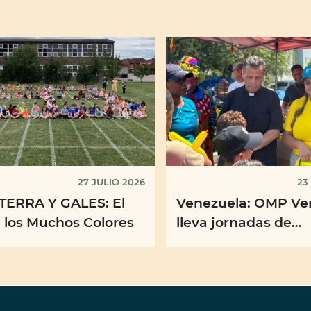
27 JULIO 2026
23
TERRA Y GALES: El
Venezuela: OMP Ve
 los Muchos Colores
lleva jornadas de
animación y espera
lugares de acogida
Caracas y ...