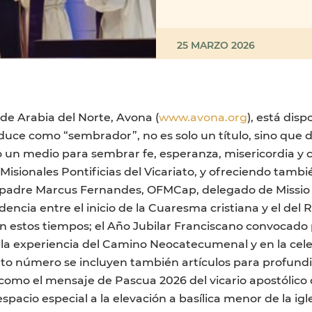
25 MARZO 2026
o de Arabia del Norte, Avona (
www.avona.org
), está dis
uce como “sembrador”, no es solo un título, sino que def
 un medio para sembrar fe, esperanza, misericordia y 
 Misionales Pontificias del Vicariato, y ofreciendo tam
 del padre Marcus Fernandes, OFMCap, delegado de Miss
encia entre el inicio de la Cuaresma cristiana y el de
n estos tiempos; el Año Jubilar Franciscano convocado po
n la experiencia del Camino Neocatecumenal y en la cele
into número se incluyen también artículos para profun
í como el mensaje de Pascua 2026 del vicario apostólico 
spacio especial a la elevación a basílica menor de la ig