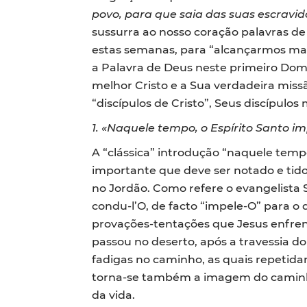
povo, para que saia das suas escravid
sussurra ao nosso coração palavras de
estas semanas, para “alcançarmos mai
a Palavra de Deus neste primeiro Dom
melhor Cristo e a Sua verdadeira mis
“discípulos de Cristo”, Seus discípulos 
1.
«Naquele tempo, o Espírito Santo im
A “clássica” introdução “naquele temp
importante que deve ser notado e tid
no Jordão. Como refere o evangelista 
condu-l’O, de facto “impele-O” para o
provações-tentações que Jesus enfren
passou no deserto, após a travessia d
fadigas no caminho, as quais repetida
torna-se também a imagem do caminho 
da vida.