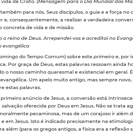
vida de Cristo. (
Mensagem para o Dia Mundial das Mis
á também para nós, Seus discípulos, o guia e a força n
r e, consequentemente, a realizar a verdadeira convers
 concreta de vida e de missão.
o o reino de Deus. Arrependei-vos e acreditai no Evan
o evangélica
Domingo do Tempo Comum) sobre este
primeiro
e, por 
lica. Por graça de Deus, estas palavras ressoam ainda 
 o nosso caminho quaresmal e existencial em geral. É, 
evangélica. Um apelo muito antigo, mas sempre novo, 
re estas palavras.
rimeiro anúncio de Jesus, a conversão está intrinsec
a salvação oferecida por Deus em Jesus. Não se trata a
moralmente pecaminosa, mas de um corajoso ir além 
 e em Jesus. Isto é indicado precisamente na etimologi
ra além (para os gregos antigos, a física era a reflexão