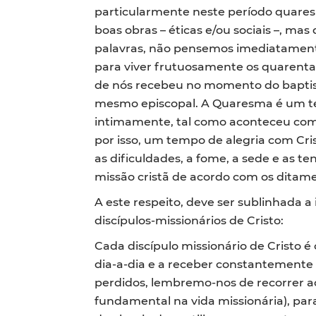
particularmente neste período quare
boas obras – éticas e/ou sociais –, m
palavras, não pensemos imediatament
para viver frutuosamente os quarenta
de nós recebeu no momento do baptis
mesmo episcopal. A Quaresma é um tem
intimamente, tal como aconteceu com C
por isso, um tempo de alegria com Cri
as dificuldades, a fome, a sede e as t
missão cristã de acordo com os ditames
A este respeito, deve ser sublinhada 
discípulos-missionários de Cristo:
Cada discípulo missionário de Cristo 
dia-a-dia e a receber constantemente 
perdidos, lembremo-nos de recorrer ao
fundamental na vida missionária), para