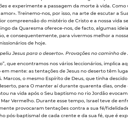
ões
e experimente a passagem da morte à vida. Como u
 amor». Treinemo-nos, por isso, na arte de escutar a S
or compreensão do mistério de Cristo e a nossa vida s
ingo da Quaresma oferece-nos, de facto, algumas ide
são, e consequentemente, para vivermos melhor a nossa
missionários de hoje.
peliu Jesus para o deserto».
Provações no caminho de 
o”, que encontramos nos vários leccionários, implica 
o em mente: as tentações de Jesus no deserto têm lu
S. Marcos, o mesmo Espírito de Deus, que tinha descid
 deserto, para O manter aí durante quarenta dias, onde
tou na vida após o Seu baptismo no rio Jordão evocam
o Mar Vermelho. Durante esse tempo, Israel teve de enfr
mente provocaram tentações contra a sua fé/fidelidade a
pós-baptismal de cada crente e da sua fé, que é exp