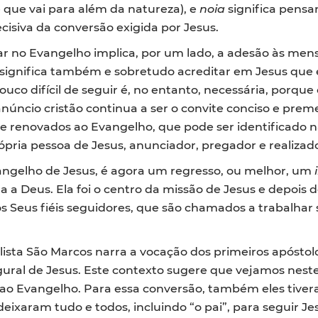
e que vai para além da natureza), e
noia
significa pensar
cisiva da conversão exigida por Jesus.
tar no Evangelho implica, por um lado, a adesão às me
o, significa também e sobretudo acreditar em Jesus que 
ouco difícil de seguir é, no entanto, necessária, porq
anúncio cristão continua a ser o convite conciso e prem
te renovados ao Evangelho, que pode ser identificado n
pria pessoa de Jesus, anunciador, pregador e realiza
vangelho de Jesus, é agora um regresso, ou melhor, um
 Deus. Ela foi o centro da missão de Jesus e depois do
os Seus fiéis seguidores, que são chamados a trabalha
lista São Marcos narra a vocação dos primeiros apóstolo
ral de Jesus. Este contexto sugere que vejamos neste
e ao Evangelho. Para essa conversão, também eles tiver
deixaram tudo e todos, incluindo “o pai”, para seguir J