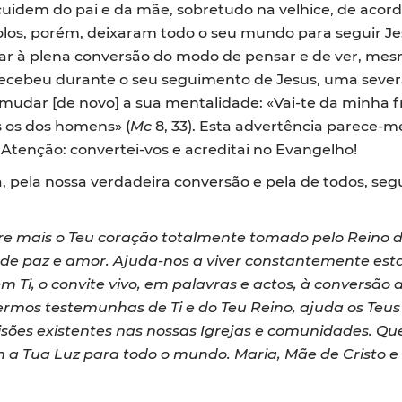
 cuidem do pai e da mãe, sobretudo na velhice, de aco
olos, porém, deixaram todo o seu mundo para seguir Je
ar à plena conversão do modo de pensar e de ver, mes
 recebeu durante o seu seguimento de Jesus, uma seve
 mudar [de novo] a sua mentalidade: «Vai-te da minha f
 os dos homens» (
Mc
8, 33). Esta advertência parece-me
Atenção: convertei-vos e acreditai no Evangelho!
, pela nossa verdadeira conversão e pela de todos, se
pre mais o Teu coração totalmente tomado pelo Reino 
 de paz e amor. Ajuda-nos a viver constantemente est
em Ti, o convite vivo, em palavras e actos, à conversão
rmos testemunhas de Ti e do Teu Reino, ajuda os Teus 
sões existentes nas nossas Igrejas e comunidades. Que 
a Tua Luz para todo o mundo. Maria, Mãe de Cristo e 