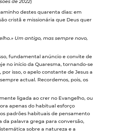
sões de 2022
)
o caminho destes quarenta dias: em
ão cristã e missionária que Deus quer
gelho.» Um antigo, mas sempre novo,
isso, fundamental anúncio e convite de
hoje no início da Quaresma, tornando-se
por isso, o apelo constante de Jesus a
sempre actual. Recordemos, pois, os
amente ligada ao crer no Evangelho, ou
gora apenas do habitual esforço
dos padrões habituais de pensamento
a da palavra grega para conversão,
 sistemática sobre a natureza e a