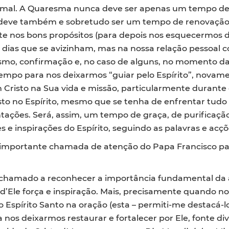
smal. A Quaresma nunca deve ser apenas um tempo de p
as deve também e sobretudo ser um tempo de renovação d
e nos bons propósitos (para depois nos esquecermos 
 dias que se avizinham, mas na nossa relação pessoal 
mo, confirmação e, no caso de alguns, no momento da 
po para nos deixarmos “guiar pelo Espírito”, novame
risto na Sua vida e missão, particularmente durante o
sto no Espírito, mesmo que se tenha de enfrentar tudo
entações. Será, assim, um tempo de graça, de purificaçã
 e inspirações do Espírito, seguindo as palavras e acç
a importante chamada de atenção do Papa Francisco par
é chamado a reconhecer a importância fundamental da ac
d’Ele força e inspiração. Mais, precisamente quando n
 Espírito Santo na oração (esta – permiti-me destacá-
 nos deixarmos restaurar e fortalecer por Ele, fonte di