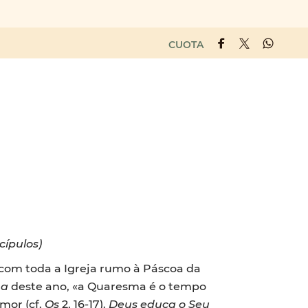
CUOTA
cípulos)
com toda a Igreja rumo à Páscoa da
ma
deste ano, «a Quaresma é o tempo
mor (cf.
Os
2, 16-17).
Deus educa o Seu