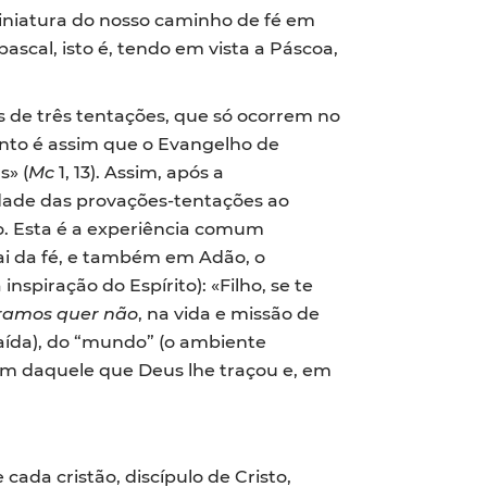
iniatura do nosso caminho de fé em
pascal, isto é, tendo em vista a Páscoa,
s de três tentações, que só ocorrem no
anto é assim que o Evangelho de
s» (
Mc
1, 13). Assim, após a
idade das provações-tentações ao
. Esta é a experiência comum
ai da fé, e também em Adão, o
nspiração do Espírito): «Filho, se te
ramos quer não
, na vida e missão de
aída), do “mundo” (o ambiente
omem daquele que Deus lhe traçou e, em
da cristão, discípulo de Cristo,