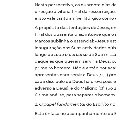
Nesta perspectiva, os quarenta dias 
direcção à vitória final da ressurreiçã
e isto vale tanto a nível litúrgico como 
A propósito das tentações de Jesus, e
final dos quarenta dias, intui-se que
Marcos sublinha o essencial: «Jesus es
inauguração das Suas actividades púb
longo de
todo o percurso
da Sua missã
daqueles que querem servir a Deus, c
primeiro homem. Não é então por acas
apresentas para servir a Deus, / (...)
pr
cada discípulo de Deus há provações 
adverso a Deus), e do Maligno (cf.
1 Jo
2
última análise, para separar o homem
2. O papel fundamental do Espírito na
Esta ênfase no acompanhamento do Esp