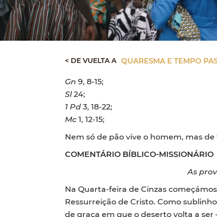
< DE VUELTA A
QUARESMA E TEMPO PAS
Gn
9, 8-15;
Sl
24;
1 Pd
3, 18-22;
Mc
1, 12-15;
Nem só de pão vive o homem, mas de t
COMENTÁRIO BÍBLICO-MISSIONÁRIO
As prov
Na Quarta-feira de Cinzas começámos
Ressurreição de Cristo.
Como sublinho
de graça em que o deserto volta a ser 