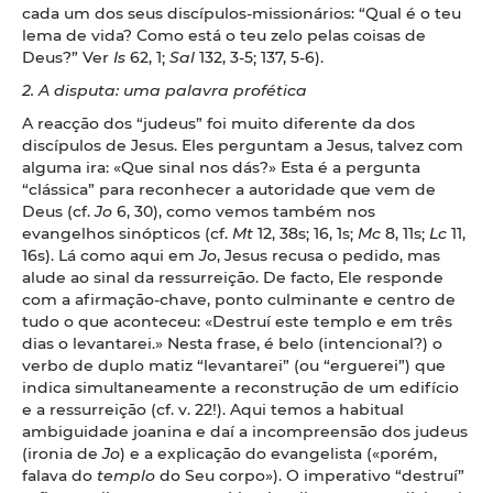
cada um dos seus discípulos-missionários: “Qual é o teu
lema de vida? Como está o teu zelo pelas coisas de
Deus?” Ver
Is
62, 1;
Sal
132, 3-5; 137, 5-6).
2. A disputa: uma palavra profética
A reacção dos “judeus” foi muito diferente da dos
discípulos de Jesus. Eles perguntam a Jesus, talvez com
alguma ira: «Que sinal nos dás?» Esta é a pergunta
“clássica” para reconhecer a autoridade que vem de
Deus (cf.
Jo
6, 30), como vemos também nos
evangelhos sinópticos (cf.
Mt
12, 38s; 16, 1s;
Mc
8, 11s;
Lc
11,
16s). Lá como aqui em
Jo
, Jesus recusa o pedido, mas
alude ao sinal da ressurreição. De facto, Ele responde
com a afirmação-chave, ponto culminante e centro de
tudo o que aconteceu: «Destruí este templo e em três
dias o levantarei.» Nesta frase, é belo (intencional?) o
verbo de duplo matiz “levantarei” (ou “erguerei”) que
indica simultaneamente a reconstrução de um edifício
e a ressurreição (cf. v. 22!). Aqui temos a habitual
ambiguidade joanina e daí a incompreensão dos judeus
(ironia de
Jo
) e a explicação do evangelista («porém,
falava do
templo
do Seu corpo»). O imperativo “destruí”