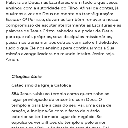
Palavra de Deus, nas Escrituras, e em tudo o que Jesus
ensinou com a autoridade do Filho. Afinal de contas, já
ouvimos a voz de Deus no monte da transfiguração:
Escutai-O!
Por isso, devemos também renovar o nosso
compromisso de escutar atentamente as Escrituras e as
palavras de Jesus Cristo, sabedoria e poder de Deus,
para que nós próprios, seus discípulos-missionários,
possamos transmitir aos outros, com zelo e fidelidade,
tudo o que Ele nos ensinou para continuarmos a Sua
missão evangelizadora no mundo inteiro. Assim seja.
Amén.
Citações úteis:
Catecismo da Igreja Católica
584
Jesus subiu ao templo como quem sobe ao
lugar privilegiado de encontro com Deus. O
templo é para Ele a casa do seu Pai, uma casa de
oração, e indigna-Se com o facto de o átrio
exterior se ter tornado lugar de negócio. Se
expulsa os vendilhões do templo é pelo amor
zeloso a seu Pai: «Não façais da casa do meu Pai