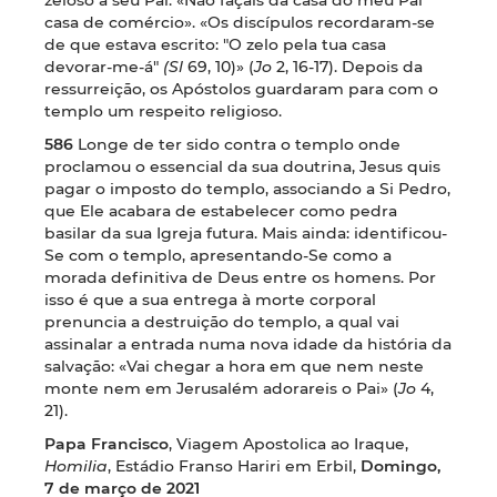
casa de comércio». «Os discípulos recordaram-se
de que estava escrito: "O zelo pela tua casa
devorar-me-á"
(Sl
69, 10)» (
Jo
2, 16-17). Depois da
ressurreição, os Apóstolos guardaram para com o
templo um respeito religioso.
586
Longe de ter sido contra o templo onde
proclamou o essencial da sua doutrina, Jesus quis
pagar o imposto do templo, associando a Si Pedro,
que Ele acabara de estabelecer como pedra
basilar da sua Igreja futura. Mais ainda: identificou-
Se com o templo, apresentando-Se como a
morada definitiva de Deus entre os homens. Por
isso é que a sua entrega à morte corporal
prenuncia a destruição do templo, a qual vai
assinalar a entrada numa nova idade da história da
salvação: «Vai chegar a hora em que nem neste
monte nem em Jerusalém adorareis o Pai» (
Jo
4,
21).
Papa Francisco
,
Viagem Apostolica ao Iraque,
Homilia
, Estádio Franso Hariri em Erbil,
Domingo,
7 de março de 2021