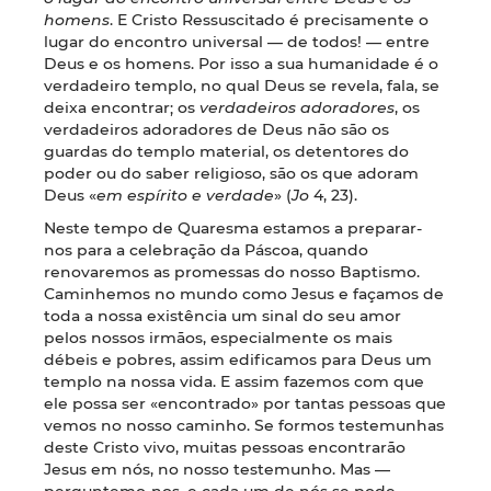
homens
. E Cristo Ressuscitado é precisamente o
lugar do encontro universal — de todos! — entre
Deus e os homens. Por isso a sua humanidade é o
verdadeiro templo, no qual Deus se revela, fala, se
deixa encontrar; os
verdadeiros adoradores
, os
verdadeiros adoradores de Deus não são os
guardas do templo material, os detentores do
poder ou do saber religioso, são os que adoram
Deus «
em espírito e verdade
» (
Jo
4, 23).
Neste tempo de Quaresma estamos a preparar-
nos para a celebração da Páscoa, quando
renovaremos as promessas do nosso Baptismo.
Caminhemos no mundo como Jesus e façamos de
toda a nossa existência um sinal do seu amor
pelos nossos irmãos, especialmente os mais
débeis e pobres, assim edificamos para Deus um
templo na nossa vida. E assim fazemos com que
ele possa ser «encontrado» por tantas pessoas que
vemos no nosso caminho. Se formos testemunhas
deste Cristo vivo, muitas pessoas encontrarão
Jesus em nós, no nosso testemunho. Mas —
perguntemo-nos, e cada um de nós se pode