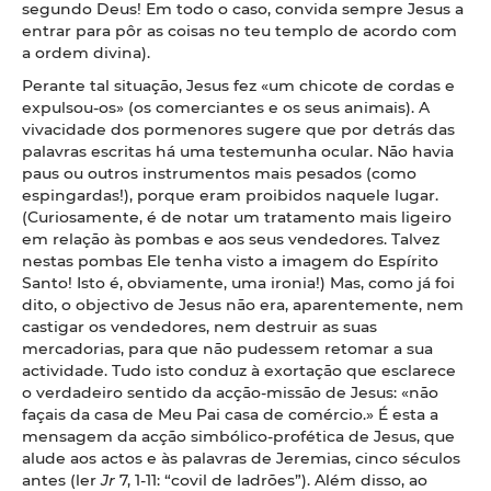
segundo Deus! Em todo o caso, convida sempre Jesus a
entrar para pôr as coisas no teu templo de acordo com
a ordem divina).
Perante tal situação, Jesus fez «um chicote de cordas e
expulsou-os» (os comerciantes e os seus animais). A
vivacidade dos pormenores sugere que por detrás das
palavras escritas há uma testemunha ocular. Não havia
paus ou outros instrumentos mais pesados (como
espingardas!), porque eram proibidos naquele lugar.
(Curiosamente, é de notar um tratamento mais ligeiro
em relação às pombas e aos seus vendedores. Talvez
nestas pombas Ele tenha visto a imagem do Espírito
Santo! Isto é, obviamente, uma ironia!) Mas, como já foi
dito, o objectivo de Jesus não era, aparentemente, nem
castigar os vendedores, nem destruir as suas
mercadorias, para que não pudessem retomar a sua
actividade. Tudo isto conduz à exortação que esclarece
o verdadeiro sentido da acção-missão de Jesus: «não
façais da casa de Meu Pai casa de comércio.» É esta a
mensagem da acção simbólico-profética de Jesus, que
alude aos actos e às palavras de Jeremias, cinco séculos
antes (ler
Jr
7, 1-11: “covil de ladrões”). Além disso, ao