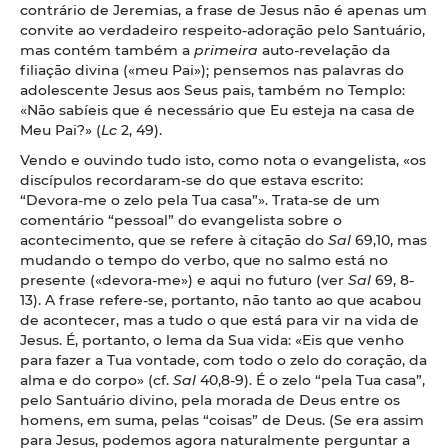
contrário de Jeremias, a frase de Jesus não é apenas um
convite ao verdadeiro respeito-adoração pelo Santuário,
mas contém também a
primeira
auto-revelação da
filiação divina («meu Pai»); pensemos nas palavras do
adolescente Jesus aos Seus pais, também no Templo:
«Não sabíeis que é necessário que Eu esteja na casa de
Meu Pai?» (
Lc
2, 49).
Vendo e ouvindo tudo isto, como nota o evangelista, «os
discípulos recordaram-se do que estava escrito:
“Devora-me o zelo pela Tua casa”». Trata-se de um
comentário “pessoal” do evangelista sobre o
acontecimento, que se refere à citação do
Sal
69,10, mas
mudando o tempo do verbo, que no salmo está no
presente («devora-me») e aqui no futuro (ver
Sal
69, 8-
13). A frase refere-se, portanto, não tanto ao que acabou
de acontecer, mas a tudo o que está para vir na vida de
Jesus. É, portanto, o lema da Sua vida: «Eis que venho
para fazer a Tua vontade, com todo o zelo do coração, da
alma e do corpo» (cf.
Sal
40,8-9). É o zelo “pela Tua casa”,
pelo Santuário divino, pela morada de Deus entre os
homens, em suma, pelas “coisas” de Deus. (Se era assim
para Jesus, podemos agora naturalmente perguntar a