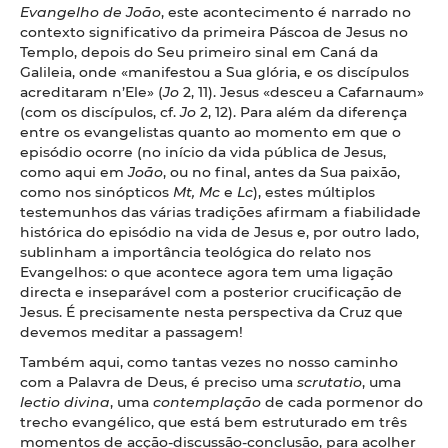
Evangelho de João
, este acontecimento é narrado no
contexto significativo da primeira Páscoa de Jesus no
Templo, depois do Seu primeiro sinal em Caná da
Galileia, onde «manifestou a Sua glória, e os discípulos
acreditaram n’Ele» (
Jo
2, 11). Jesus «desceu a Cafarnaum»
(com os discípulos, cf.
Jo
2, 12). Para além da diferença
entre os evangelistas quanto ao momento em que o
episódio ocorre (no início da vida pública de Jesus,
como aqui em
João
, ou no final, antes da Sua paixão,
como nos sinópticos
Mt, Mc
e
Lc
), estes múltiplos
testemunhos das várias tradições afirmam a fiabilidade
histórica do episódio na vida de Jesus e, por outro lado,
sublinham a importância teológica do relato nos
Evangelhos: o que acontece agora tem uma ligação
directa e inseparável com a posterior crucificação de
Jesus. É precisamente nesta perspectiva da Cruz que
devemos meditar a passagem!
Também aqui, como tantas vezes no nosso caminho
com a Palavra de Deus, é preciso uma
scrutatio
, uma
lectio divina
, uma
contemplação
de cada pormenor do
trecho evangélico, que está bem estruturado em três
momentos de acção-discussão-conclusão, para acolher