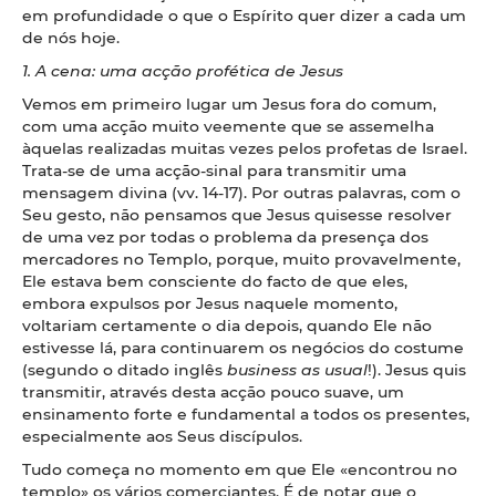
em profundidade o que o Espírito quer dizer a cada um
de nós hoje.
1. A cena: uma acção profética de Jesus
Vemos em primeiro lugar um Jesus fora do comum,
com uma acção muito veemente que se assemelha
àquelas realizadas muitas vezes pelos profetas de Israel.
Trata-se de uma acção-sinal para transmitir uma
mensagem divina (vv. 14-17). Por outras palavras, com o
Seu gesto, não pensamos que Jesus quisesse resolver
de uma vez por todas o problema da presença dos
mercadores no Templo, porque, muito provavelmente,
Ele estava bem consciente do facto de que eles,
embora expulsos por Jesus naquele momento,
voltariam certamente o dia depois, quando Ele não
estivesse lá, para continuarem os negócios do costume
(segundo o ditado inglês
business as usual
!). Jesus quis
transmitir, através desta acção pouco suave, um
ensinamento forte e fundamental a todos os presentes,
especialmente aos Seus discípulos.
Tudo começa no momento em que Ele «encontrou no
templo» os vários comerciantes. É de notar que o