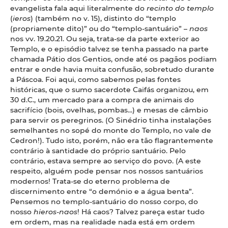
evangelista fala aqui literalmente do
recinto do templo
(
ieros
) (também no v. 15), distinto do “templo
(propriamente dito)” ou do “templo-santuário” –
naos
nos vv. 19.20.21. Ou seja, trata-se da parte exterior ao
Templo, e o episódio talvez se tenha passado na parte
chamada Pátio dos Gentios, onde até os pagãos podiam
entrar e onde havia muita confusão, sobretudo durante
a Páscoa. Foi aqui, como sabemos pelas fontes
históricas, que o sumo sacerdote Caifás organizou, em
30 d.C., um mercado para a compra de animais do
sacrifício (bois, ovelhas, pombas...) e mesas de câmbio
para servir os peregrinos. (O Sinédrio tinha instalações
semelhantes no sopé do monte do Templo, no vale de
Cedron!). Tudo isto, porém, não era tão flagrantemente
contrário à santidade do próprio santuário. Pelo
contrário, estava sempre ao serviço do povo. (A este
respeito, alguém pode pensar nos nossos santuários
modernos! Trata-se do eterno problema de
discernimento entre “o demónio e a água benta”.
Pensemos no templo-santuário do nosso corpo, do
nosso
hieros-naos
! Há caos? Talvez pareça estar tudo
em ordem, mas na realidade nada está em ordem