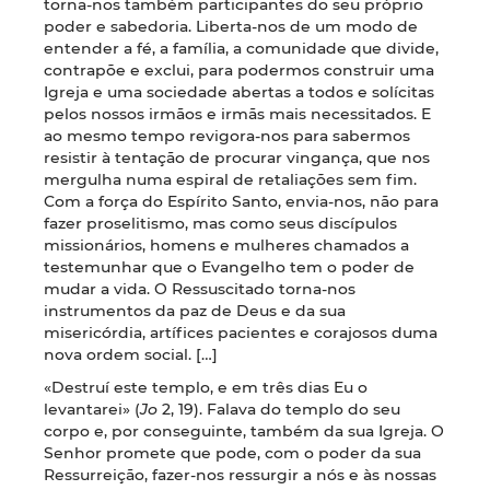
torna-nos também participantes do seu próprio
poder e sabedoria. Liberta-nos de um modo de
entender a fé, a família, a comunidade que divide,
contrapõe e exclui, para podermos construir uma
Igreja e uma sociedade abertas a todos e solícitas
pelos nossos irmãos e irmãs mais necessitados. E
ao mesmo tempo revigora-nos para sabermos
resistir à tentação de procurar vingança, que nos
mergulha numa espiral de retaliações sem fim.
Com a força do Espírito Santo, envia-nos, não para
fazer proselitismo, mas como seus discípulos
missionários, homens e mulheres chamados a
testemunhar que o Evangelho tem o poder de
mudar a vida. O Ressuscitado torna-nos
instrumentos da paz de Deus e da sua
misericórdia, artífices pacientes e corajosos duma
nova ordem social. […]
«Destruí este templo, e em três dias Eu o
levantarei» (
Jo
2, 19). Falava do templo do seu
corpo e, por conseguinte, também da sua Igreja. O
Senhor promete que pode, com o poder da sua
Ressurreição, fazer-nos ressurgir a nós e às nossas