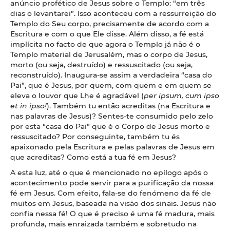
anúncio profético de Jesus sobre o Templo: “em três
dias o levantarei”. Isso aconteceu com a ressurreição do
Templo do Seu corpo, precisamente de acordo com a
Escritura e com o que Ele disse. Além disso, a fé está
implícita no facto de que agora o Templo já não é o
Templo material de Jerusalém, mas o corpo de Jesus,
morto (ou seja, destruído) e ressuscitado (ou seja,
reconstruído). Inaugura-se assim a verdadeira “casa do
Pai”, que é Jesus, por quem, com quem e em quem se
eleva o louvor que Lhe é agradável (
per ipsum, cum ipso
et in ipso!
). Também tu então acreditas (na Escritura e
nas palavras de Jesus)? Sentes-te consumido pelo zelo
por esta “casa do Pai” que é o Corpo de Jesus morto e
ressuscitado? Por conseguinte, também tu és
apaixonado pela Escritura e pelas palavras de Jesus em
que acreditas? Como está a tua fé em Jesus?
A esta luz, até o que é mencionado no epílogo após o
acontecimento pode servir para a purificação da nossa
fé em Jesus. Com efeito, fala-se do fenómeno da fé de
muitos em Jesus, baseada na visão dos sinais. Jesus não
confia nessa fé! O que é preciso é uma fé madura, mais
profunda, mais enraizada também e sobretudo na