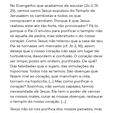
No Evangelho que acabamos de escutar (
Jo
2, 13-
25), vemos como Jesus expulsou do Templo de
Jerusalém os cambistas e todos os que
compravam e vendiam. Porque é que Jesus
realizou este ato tão forte, tão provocador? Fê-lo
porque o Pai O enviou para purificar o templo: não
só aquele de pedra, mas sobretudo o do nosso
coração. Como Jesus não tolerou que a casa de seu
Pai se tornasse um mercado (cf.
Jo
2, 16), assim
deseja que o nosso coração não seja um lugar de
turbulência, desordem e confusão. O coração deve
ser limpo, posto em ordem, purificado. De quê?
Das falsidades que o sujam, das simulações da
hipocrisia. Todos nós as temos. São doenças que
fazem mal ao coração, que mancham a vida,
tornam-na hipócrita. […] Mas como purificar o
coração? Sozinhos, não somos capazes; temos
necessidade de Jesus. Ele tem o poder de vencer
os nossos males, curar as nossas doenças, restaurar
o templo do nosso coração. […]
Jesus não só nos purifica dos nossos pecados, mas