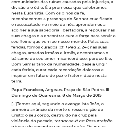
comunidades das ruínas causadas pela injustiça, a
divisão e o ódio. É a promessa que celebramos
nesta Eucaristia. Com os olhos da fé,
reconhecemos a presença do Senhor crucificado
e ressuscitado no meio de nós, aprendemos a
acolher a sua sabedoria libertadora, a repousar nas
suas chagas e a encontrar cura e força para servir o
seu Reino que vem ao nosso mundo. Pelas suas
feridas, fomos curados (cf.
1 Ped
2, 24); nas suas
chagas, amados irmãos e irmãs, encontramos o
bálsamo do seu amor misericordioso; porque Ele,
Bom Samaritano da humanidade, deseja ungir
cada ferida, curar cada recordação dolorosa e
inspirar um futuro de paz e fraternidade nesta
terra.
Papa Francisco,
Angelus
, Praça de São Pedro,
III
Domingo de Quaresma, 8 de Março de 2015
[…]Temos aqui, segundo o evangelista João, o
primeiro anúncio da morte e ressurreição de
Cristo: o seu corpo, destruído na cruz pela
violência do pecado,
tornar-se-á na Ressurreição
o lugar do encontro universal entre Deus e os