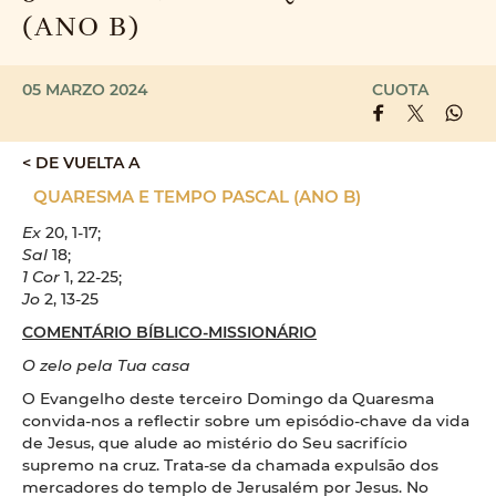
(ANO B)
05 MARZO 2024
CUOTA
< DE VUELTA A
QUARESMA E TEMPO PASCAL (ANO B)
Ex
20, 1-17;
Sal
18;
1 Cor
1, 22-25;
Jo
2, 13-25
COMENTÁRIO BÍBLICO-MISSIONÁRIO
O zelo pela Tua casa
O Evangelho deste terceiro Domingo da Quaresma
convida-nos a reflectir sobre um episódio-chave da vida
de Jesus, que alude ao mistério do Seu sacrifício
supremo na cruz. Trata-se da chamada expulsão dos
mercadores do templo de Jerusalém por Jesus. No