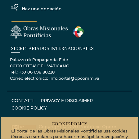
Haz una donación
SECRETARIADOS INTERNACIONALES
Palazzo di Propaganda Fide
00120 CITTA' DEL VATICANO
Tel.: +39 06 698 80228
Correo electrónico: info.portal@ppoomm.va
CONTATTI
PRIVACY E DISCLAIMER
COOKIE POLICY
COOKIE POLICY
Copyright © 2020 Pontificie Opere
El portal de las Obras Misionales Pontificias usa cookies
Missionarie
técnicas o similares para hacer más ágil la navegación y