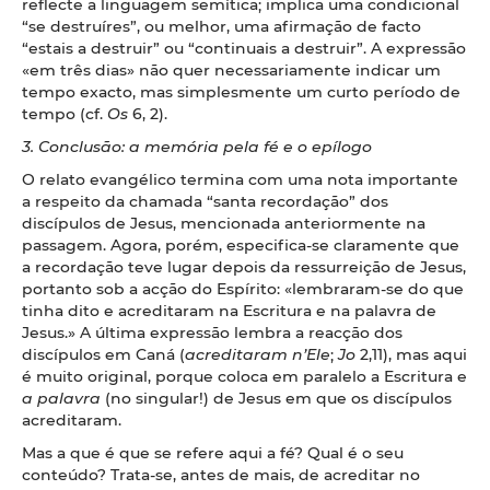
reflecte a linguagem semítica; implica uma condicional
“se destruíres”, ou melhor, uma afirmação de facto
“estais a destruir” ou “continuais a destruir”. A expressão
«em três dias» não quer necessariamente indicar um
tempo exacto, mas simplesmente um curto período de
tempo (cf.
Os
6, 2).
3. Conclusão: a memória pela fé e o epílogo
O relato evangélico termina com uma nota importante
a respeito da chamada “santa recordação” dos
discípulos de Jesus, mencionada anteriormente na
passagem. Agora, porém, especifica-se claramente que
a recordação teve lugar depois da ressurreição de Jesus,
portanto sob a acção do Espírito: «lembraram-se do que
tinha dito e acreditaram na Escritura e na palavra de
Jesus.» A última expressão lembra a reacção dos
discípulos em Caná (
acreditaram n’Ele
;
Jo
2,11), mas aqui
é muito original, porque coloca em paralelo a Escritura e
a palavra
(no singular!) de Jesus em que os discípulos
acreditaram.
Mas a que é que se refere aqui a fé? Qual é o seu
conteúdo? Trata-se, antes de mais, de acreditar no